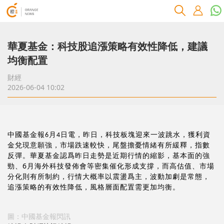
華夏基金：科技股追漲策略有效性降低，建議
均衡配置
財經
2026-06-04 10:02
中國基金報
月
日電，昨日，
科技板塊迎來一波跳水，獲利資
6
4
金兌現意願強，市場跌速較快，尾盤擔憂情緒有所緩釋，指數
反彈。
華夏基金
認爲
昨日
走勢是近期行情的縮影，基本面的強
6
勁、
月海外科技發佈會等密集催化形成支撐，而高估值、市場
分化則有所制約，行情大概率以震盪爲主，波動加劇是常態，
追漲策略的有效性降低，風格層面配置需更加均衡。
圖：中國基金報閃訊