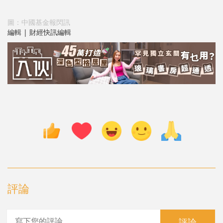
圖：中國基金報閃訊
編輯 | 財經快訊編輯
評論
評論