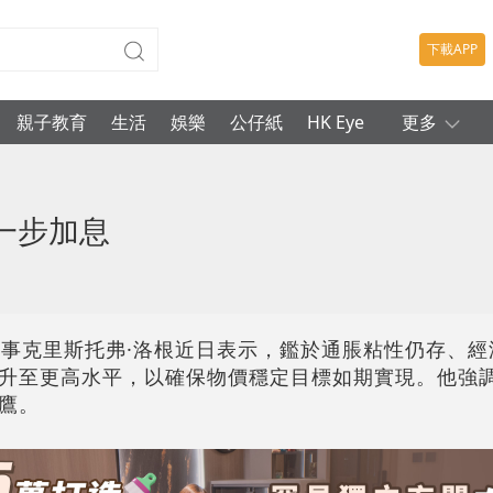
下載APP
親子教育
生活
娛樂
公仔紙
HK Eye
更多
一步加息
理事克里斯托弗·洛根近日表示，鑑於通脹粘性仍存、經
升至更高水平，以確保物價穩定目標如期實現。他強
鷹。