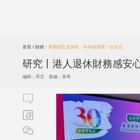
首頁
/ 財經
/ 美聯儲官員洛根：年內或需進一步加息
研究丨港人退休財務感安心 
編輯：草言
責編：洛奇