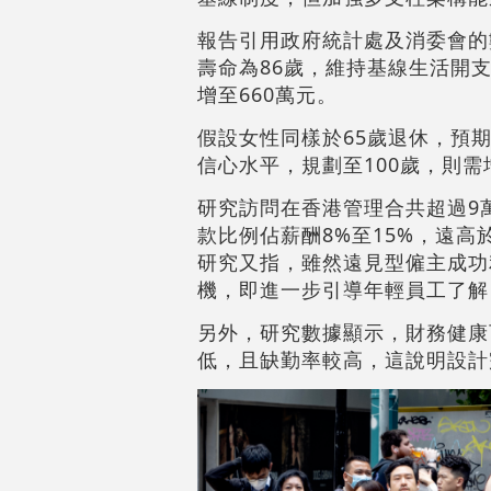
報告引用政府統計處及消委會的
壽命為86歲，維持基線生活開支
增至660萬元。
假設女性同樣於65歲退休，預期
信心水平，規劃至100歲，則需
研究訪問在香港管理合共超過9
款比例佔薪酬8%至15%，遠
研究又指，雖然遠見型僱主成功
機，即進一步引導年輕員工了解
另外，研究數據顯示，財務健康
低，且缺勤率較高，這說明設計