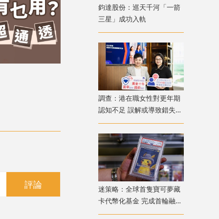
鈞達股份：巡天千河「一箭
三星」成功入軌
調查：港在職女性對更年期
認知不足 誤解或導致錯失
「黃金預防期」
評論
迷策略：全球首隻寶可夢藏
卡代幣化基金 完成首輪融資
兼獲超購