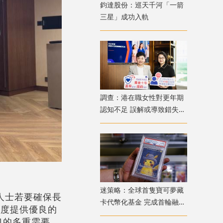
鈞達股份：巡天千河「一箭
三星」成功入軌
調查：港在職女性對更年期
認知不足 誤解或導致錯失
「黃金預防期」
迷策略：全球首隻寶可夢藏
人士若要確保長
卡代幣化基金 完成首輪融資
制度提供優良的
兼獲超購
口的多重需要。