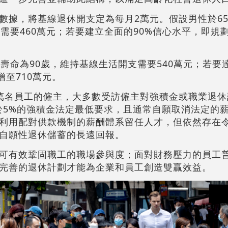
數據，將基線退休開支定為每月2萬元。假設男性於6
需要460萬元；若要建立全面的90%信心水平，即規劃
壽命為90歲，維持基線生活開支需要540萬元；若要達
增至710萬元。
萬名員工的僱主，大多數受訪僱主對強積金或職業退休
高於5%的強積金法定最低要求，且通常自願取消法定的
利用配對供款機制的薪酬體系留任人才，但依然存在
自願性退休儲蓄的長遠回報。
可有效鞏固職工的職場參與度；面對財務壓力的員工
完善的退休計劃才能為企業和員工創造雙贏效益。