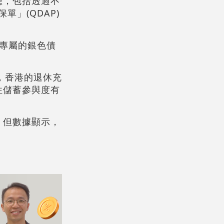
想，包括透過不
」(QDAP)
行專屬的銀色債
，香港的退休充
性儲蓄參與度有
，但數據顯示，