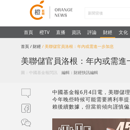
首頁
橙TV
直播
資訊
評論
財經
文化
首頁
/ 財經
/ 美聯儲官員洛根：年內或需進一步加息
美聯儲官員洛根：年內或需進
圖：中國基金報閃訊
編輯：財經快訊編輯
中國基金報6月4日電，美聯儲
今年晚些時候可能需要將利率提
賴後續數據，但當前傾向謹慎偏