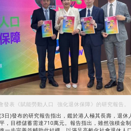
會發表《賦能勞動人口 強化退休保障》的研究報告。
(3日)發布的研究報告指出，鑑於港人極其長壽，退休
水平，目標儲蓄需達710萬元。報告指出，雖然強積金
進一步完善並輔助此結構，以滿足高齡化社會退休人