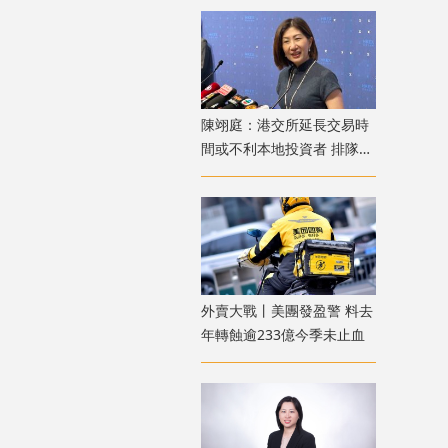
陳翊庭：港交所延長交易時
間或不利本地投資者 排隊上
市公司數量創新高
外賣大戰丨美團發盈警 料去
年轉蝕逾233億今季未止血