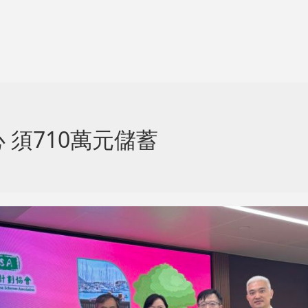
須710萬元儲蓄