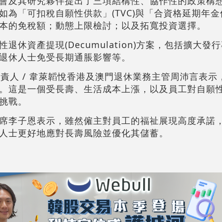
會及其研究夥伴提出了三項結構性、協作性的政策構
為「可扣稅自願性供款」(TVC)與「合資格延期年金保單
本的免稅額；動態上限檢討；以及拓寬投資選擇。
休資產提現(Decumulation)方案，包括擴大發
退休人士免受長期通脹影響等。
負責人 / 韋萊韜悅香港及澳門退休業務主管周沛言表示
。這是一個受長壽、生活成本上漲，以及員工對自願
挑戰。
席李子恩表示，雖然僱主對員工的福祉展現高度承諾
人士更好地應對長壽風險並優化其儲蓄。