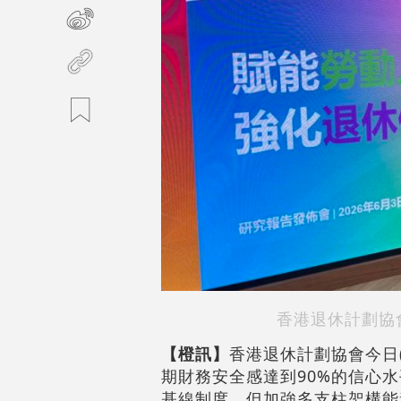
香港退休計劃協
【橙訊】
香港退休計劃協會今日
期財務安全感達到90%的信心
基線制度，但加強多支柱架構能