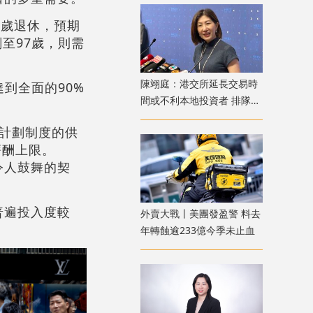
5歲退休，預期
至97歲，則需
陳翊庭：港交所延長交易時
到全面的90%
間或不利本地投資者 排隊上
市公司數量創新高
計劃制度的供
薪酬上限。
令人鼓舞的契
普遍投入度較
外賣大戰丨美團發盈警 料去
年轉蝕逾233億今季未止血