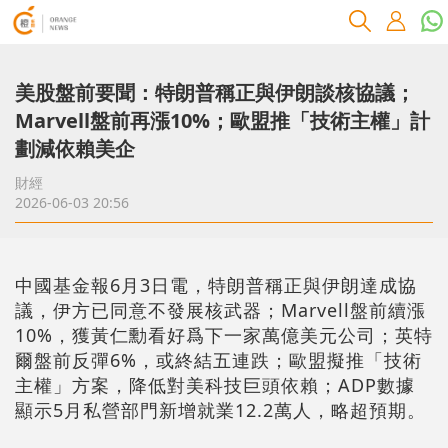
美股盤前要聞：特朗普稱正與伊朗談核協議；
Marvell盤前再漲10%；歐盟推「技術主權」計
劃減依賴美企
財經
2026-06-03 20:56
中國基金報6月3日電，特朗普稱正與伊朗達成協
議，伊方已同意不發展核武器；Marvell盤前續漲
10%，獲黃仁勳看好爲下一家萬億美元公司；英特
爾盤前反彈6%，或終結五連跌；歐盟擬推「技術
主權」方案，降低對美科技巨頭依賴；ADP數據
顯示5月私營部門新增就業12.2萬人，略超預期。