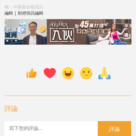
圖：中國基金報閃訊
編輯 | 財經快訊編輯
評論
評論