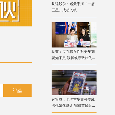
鈞達股份：巡天千河「一箭
三星」成功入軌
調查：港在職女性對更年期
認知不足 誤解或導致錯失
「黃金預防期」
評論
迷策略：全球首隻寶可夢藏
卡代幣化基金 完成首輪融資
兼獲超購