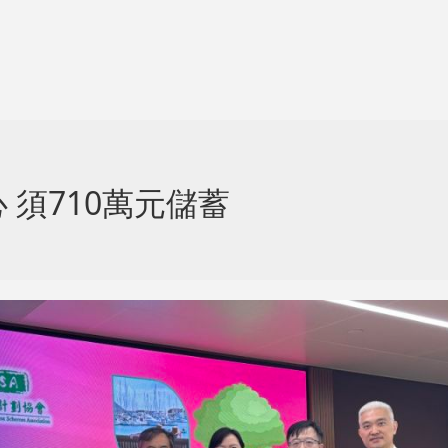
須710萬元儲蓄