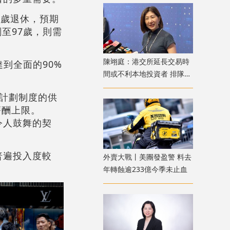
5歲退休，預期
至97歲，則需
陳翊庭：港交所延長交易時
到全面的90%
間或不利本地投資者 排隊上
市公司數量創新高
計劃制度的供
薪酬上限。
令人鼓舞的契
普遍投入度較
外賣大戰丨美團發盈警 料去
年轉蝕逾233億今季未止血