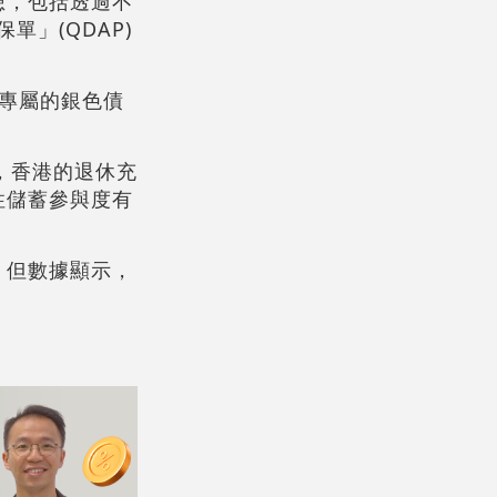
想，包括透過不
」(QDAP)
行專屬的銀色債
，香港的退休充
性儲蓄參與度有
，但數據顯示，