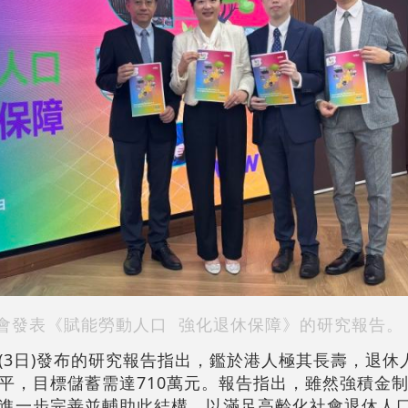
會發表《賦能勞動人口 強化退休保障》的研究報告。
(3日)發布的研究報告指出，鑑於港人極其長壽，退休
水平，目標儲蓄需達710萬元。報告指出，雖然強積金
進一步完善並輔助此結構，以滿足高齡化社會退休人