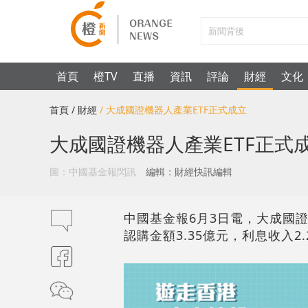
首頁
橙TV
直播
資訊
評論
財經
文化
首頁
/ 財經
/ 大成國證機器人產業ETF正式成立
大成國證機器人產業ETF正式
圖：中國基金報閃訊
編輯：財經快訊編輯
中國基金報6月3日電，大成國證機
認購金額3.35億元，利息收入