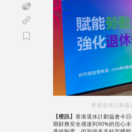
香港退休計劃協
【橙訊】
香港退休計劃協會今日
期財務安全感達到90%的信心
基線制度，但加強多支柱架構能