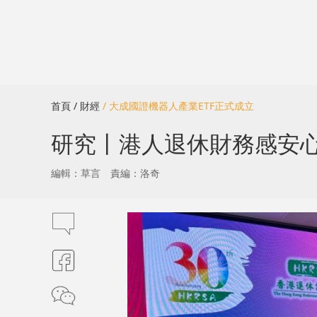
首頁
/ 財經
/ 大成國證機器人產業ETF正式成立
研究丨港人退休財務感安心 
編輯：草言
責編：洛奇