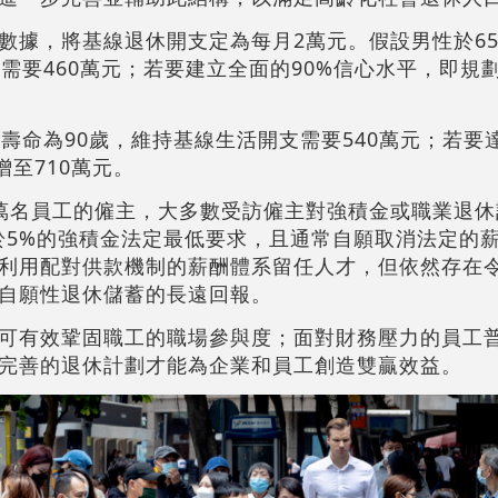
數據，將基線退休開支定為每月2萬元。假設男性於6
需要460萬元；若要建立全面的90%信心水平，即規劃
壽命為90歲，維持基線生活開支需要540萬元；若要達
增至710萬元。
萬名員工的僱主，大多數受訪僱主對強積金或職業退休
高於5%的強積金法定最低要求，且通常自願取消法定的
利用配對供款機制的薪酬體系留任人才，但依然存在
自願性退休儲蓄的長遠回報。
可有效鞏固職工的職場參與度；面對財務壓力的員工
完善的退休計劃才能為企業和員工創造雙贏效益。