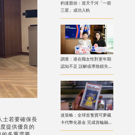
鈞達股份：巡天千河「一箭
三星」成功入軌
調查：港在職女性對更年期
認知不足 誤解或導致錯失
「黃金預防期」
迷策略：全球首隻寶可夢藏
人士若要確保長
卡代幣化基金 完成首輪融資
制度提供優良的
兼獲超購
口的多重需要。