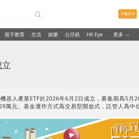
下載APP
親子教育
生活
娛樂
公仔紙
HK Eye
更多
成立
器人產業ETF於2026年6月2日成立，募集期爲5月2
2.29萬元。基金運作方式爲交易型開放式，託管人爲中