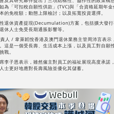
會及其研究夥伴提出了三項結構性、協作性的政策構
為「可扣稅自願性供款」(TVC)與「合資格延期年金保單
本的免稅額；動態上限檢討；以及拓寬投資選擇。
休資產提現(Decumulation)方案，包括擴大發
退休人士免受長期通脹影響等。
負責人 / 韋萊韜悅香港及澳門退休業務主管周沛言表示
。這是一個受長壽、生活成本上漲，以及員工對自願
挑戰。
席李子恩表示，雖然僱主對員工的福祉展現高度承諾
人士更好地應對長壽風險並優化其儲蓄。