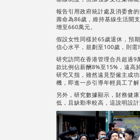
報告引用政府統計處及消委會的
壽命為86歲，維持基線生活開支
增至660萬元。
假設女性同樣於65歲退休，預期
信心水平，規劃至100歲，則需
研究訪問在香港管理合共超過9
款比例佔薪酬8%至15%，遠
研究又指，雖然遠見型僱主成功
機，即進一步引導年輕員工了解
另外，研究數據顯示，財務健康
低，且缺勤率較高，這說明設計