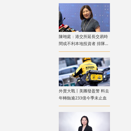
陳翊庭：港交所延長交易時
間或不利本地投資者 排隊上
市公司數量創新高
外賣大戰丨美團發盈警 料去
年轉蝕逾233億今季未止血