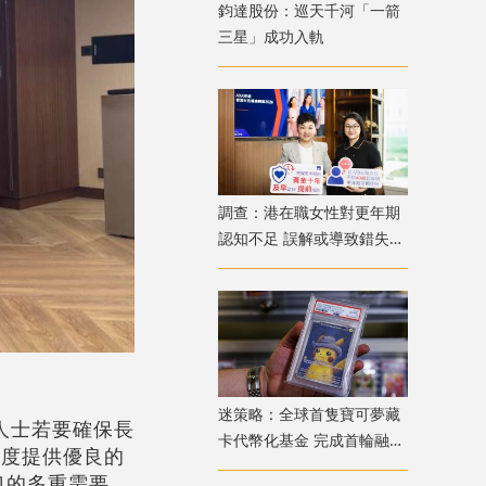
鈞達股份：巡天千河「一箭
三星」成功入軌
調查：港在職女性對更年期
認知不足 誤解或導致錯失
「黃金預防期」
迷策略：全球首隻寶可夢藏
人士若要確保長
卡代幣化基金 完成首輪融資
制度提供優良的
兼獲超購
口的多重需要。