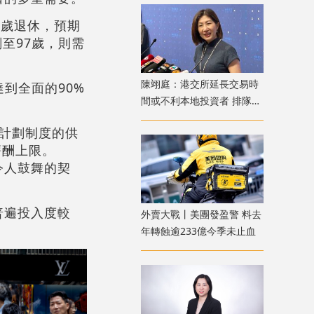
5歲退休，預期
至97歲，則需
陳翊庭：港交所延長交易時
到全面的90%
間或不利本地投資者 排隊上
市公司數量創新高
計劃制度的供
薪酬上限。
令人鼓舞的契
普遍投入度較
外賣大戰丨美團發盈警 料去
年轉蝕逾233億今季未止血