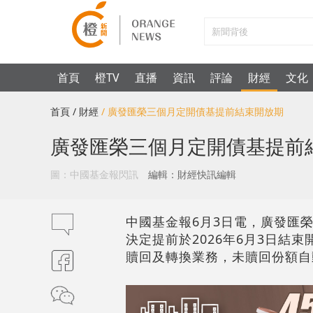
首頁
橙TV
直播
資訊
評論
財經
文化
首頁
/ 財經
/ 廣發匯榮三個月定開債基提前結束開放期
廣發匯榮三個月定開債基提前
圖：中國基金報閃訊
編輯：財經快訊編輯
中國基金報6月3日電，廣發匯榮
決定提前於2026年6月3日結
贖回及轉換業務，未贖回份額自