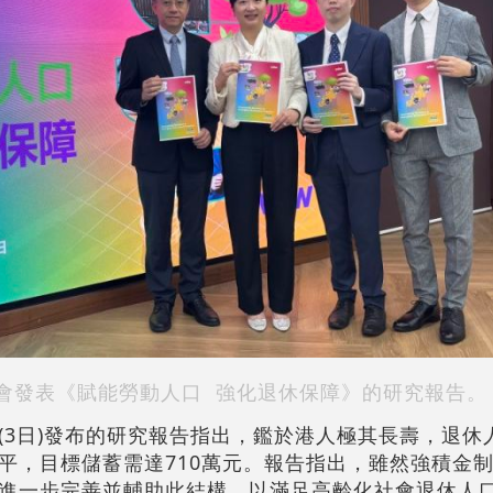
會發表《賦能勞動人口 強化退休保障》的研究報告。
(3日)發布的研究報告指出，鑑於港人極其長壽，退休
水平，目標儲蓄需達710萬元。報告指出，雖然強積金
進一步完善並輔助此結構，以滿足高齡化社會退休人