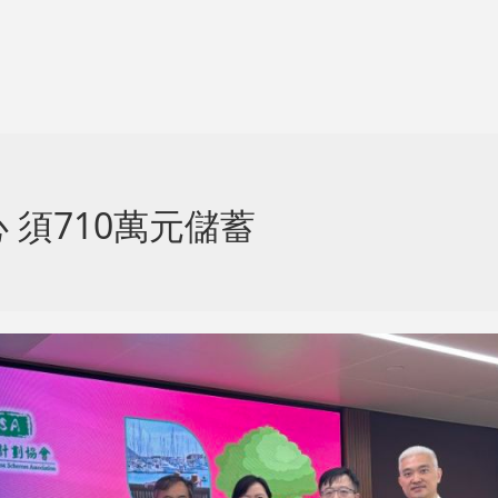
須710萬元儲蓄