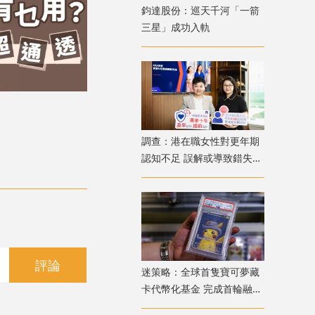
鈞達股份：巡天千河「一箭
三星」成功入軌
調查：港在職女性對更年期
認知不足 誤解或導致錯失
「黃金預防期」
評論
迷策略：全球首隻寶可夢藏
卡代幣化基金 完成首輪融資
兼獲超購