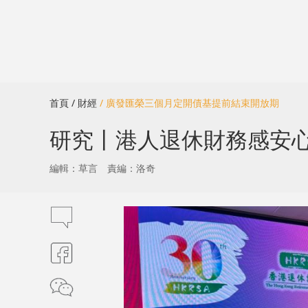
首頁
/ 財經
/ 廣發匯榮三個月定開債基提前結束開放期
研究丨港人退休財務感安心 
編輯：草言
責編：洛奇