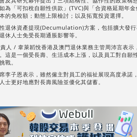
會及其研究夥伴提出了三項結構性、協作性的政策構
為「可扣稅自願性供款」(TVC)與「合資格延期年金保單
本的免稅額；動態上限檢討；以及拓寬投資選擇。
休資產提現(Decumulation)方案，包括擴大發
退休人士免受長期通脹影響等。
負責人 / 韋萊韜悅香港及澳門退休業務主管周沛言表示
。這是一個受長壽、生活成本上漲，以及員工對自願
挑戰。
席李子恩表示，雖然僱主對員工的福祉展現高度承諾
人士更好地應對長壽風險並優化其儲蓄。