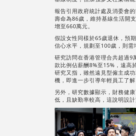
報告引用政府統計處及消委會的
壽命為86歲，維持基線生活開支
增至660萬元。
假設女性同樣於65歲退休，預期
信心水平，規劃至100歲，則需
研究訪問在香港管理合共超過9
款比例佔薪酬8%至15%，遠
研究又指，雖然遠見型僱主成功
機，即進一步引導年輕員工了解
另外，研究數據顯示，財務健康
低，且缺勤率較高，這說明設計