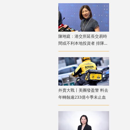
陳翊庭：港交所延長交易時
間或不利本地投資者 排隊上
市公司數量創新高
外賣大戰丨美團發盈警 料去
年轉蝕逾233億今季未止血