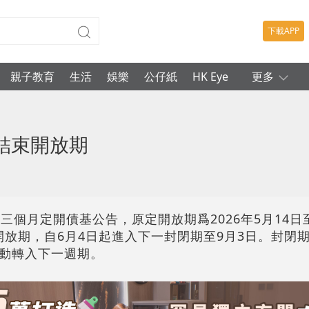
下載APP
親子教育
生活
娛樂
公仔紙
HK Eye
更多
結束開放期
三個月定開債基公告，原定開放期爲2026年5月14日至
束開放期，自6月4日起進入下一封閉期至9月3日。封閉
動轉入下一週期。