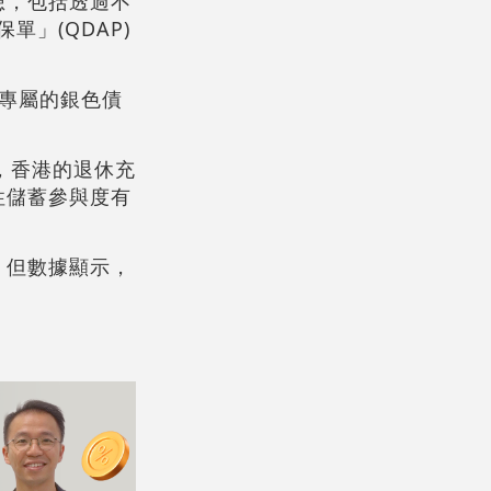
想，包括透過不
」(QDAP)
行專屬的銀色債
，香港的退休充
性儲蓄參與度有
，但數據顯示，