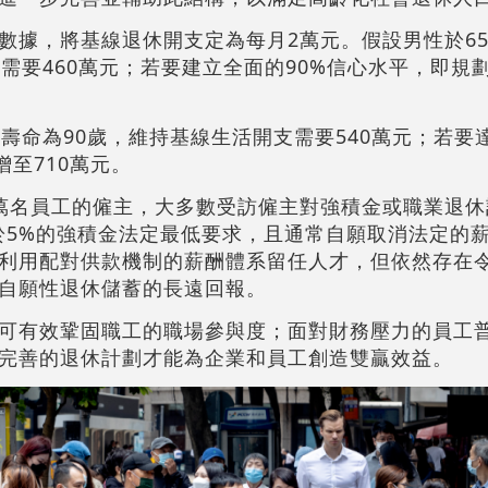
數據，將基線退休開支定為每月2萬元。假設男性於6
需要460萬元；若要建立全面的90%信心水平，即規劃
壽命為90歲，維持基線生活開支需要540萬元；若要達
增至710萬元。
萬名員工的僱主，大多數受訪僱主對強積金或職業退休
高於5%的強積金法定最低要求，且通常自願取消法定的
利用配對供款機制的薪酬體系留任人才，但依然存在
自願性退休儲蓄的長遠回報。
可有效鞏固職工的職場參與度；面對財務壓力的員工
完善的退休計劃才能為企業和員工創造雙贏效益。