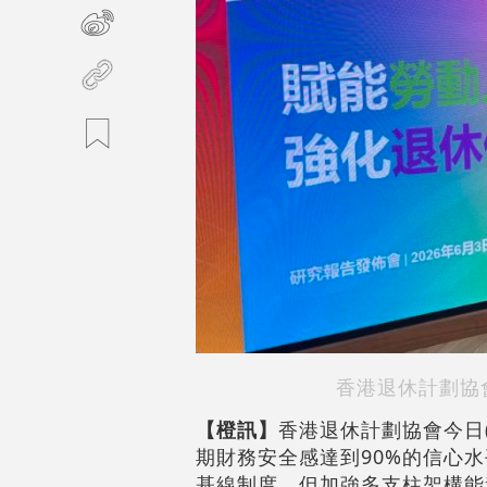
香港退休計劃協
【橙訊】
香港退休計劃協會今日
期財務安全感達到90%的信心
基線制度，但加強多支柱架構能