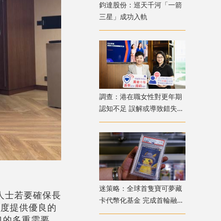
鈞達股份：巡天千河「一箭
三星」成功入軌
調查：港在職女性對更年期
認知不足 誤解或導致錯失
「黃金預防期」
迷策略：全球首隻寶可夢藏
人士若要確保長
卡代幣化基金 完成首輪融資
制度提供優良的
兼獲超購
口的多重需要。