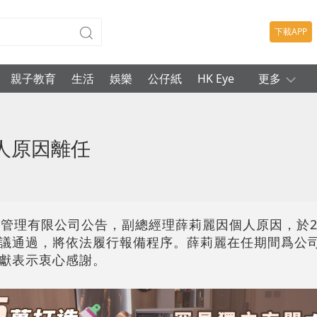
下載APP
親子教育
生活
娛樂
公仔紙
HK Eye
更多
人原因離任
管理有限公司公告，副總經理薛莉麗因個人原因，於20
議通過，將依法履行報備程序。薛莉麗在任期間爲公
獻表示衷心感謝。