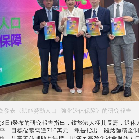
會發表《賦能勞動人口 強化退休保障》的研究報告。
(3日)發布的研究報告指出，鑑於港人極其長壽，退休
水平，目標儲蓄需達710萬元。報告指出，雖然強積金
進一步完善並輔助此結構，以滿足高齡化社會退休人