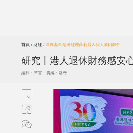
首頁
/ 財經
/ 淳厚基金副總經理薛莉麗因個人原因離任
研究丨港人退休財務感安心 
編輯：草言
責編：洛奇