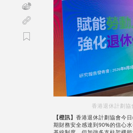
香港退休計劃協
【橙訊】
香港退休計劃協會今日
期財務安全感達到90%的信心
基線制度，但加強多支柱架構能