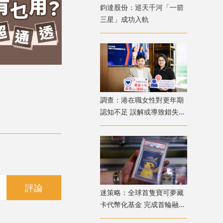
鈞達股份：巡天千河「一箭
三星」成功入軌
調查：港在職女性對更年期
認知不足 誤解或導致錯失
「黃金預防期」
評論
迷策略：全球首隻寶可夢藏
卡代幣化基金 完成首輪融資
兼獲超購