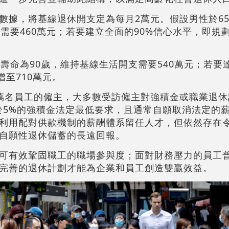
數據，將基線退休開支定為每月2萬元。假設男性於6
需要460萬元；若要建立全面的90%信心水平，即規劃
壽命為90歲，維持基線生活開支需要540萬元；若要達
增至710萬元。
萬名員工的僱主，大多數受訪僱主對強積金或職業退休
高於5%的強積金法定最低要求，且通常自願取消法定的
利用配對供款機制的薪酬體系留任人才，但依然存在
自願性退休儲蓄的長遠回報。
可有效鞏固職工的職場參與度；面對財務壓力的員工
完善的退休計劃才能為企業和員工創造雙贏效益。