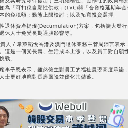
會及其研究夥伴提出了三項結構性、協作性的政策構
為「可扣稅自願性供款」(TVC)與「合資格延期年金保單
本的免稅額；動態上限檢討；以及拓寬投資選擇。
休資產提現(Decumulation)方案，包括擴大發
退休人士免受長期通脹影響等。
負責人 / 韋萊韜悅香港及澳門退休業務主管周沛言表示
。這是一個受長壽、生活成本上漲，以及員工對自願
挑戰。
席李子恩表示，雖然僱主對員工的福祉展現高度承諾
人士更好地應對長壽風險並優化其儲蓄。