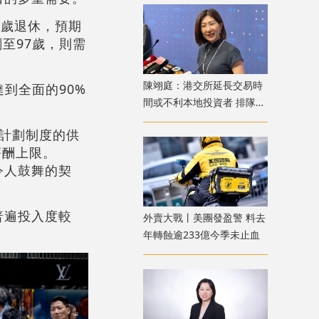
5歲退休，預期
至97歲，則需
陳翊庭：港交所延長交易時
到全面的90%
間或不利本地投資者 排隊上
市公司數量創新高
計劃制度的供
薪酬上限。
令人鼓舞的契
普遍投入度較
外賣大戰丨美團發盈警 料去
年轉蝕逾233億今季未止血