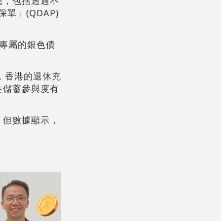
想，包括透過不
」(QDAP)
行專屬的銀色債
，香港的退休充
性儲蓄參與度有
，但數據顯示，