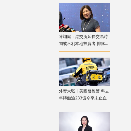
陳翊庭：港交所延長交易時
間或不利本地投資者 排隊上
市公司數量創新高
外賣大戰丨美團發盈警 料去
年轉蝕逾233億今季未止血