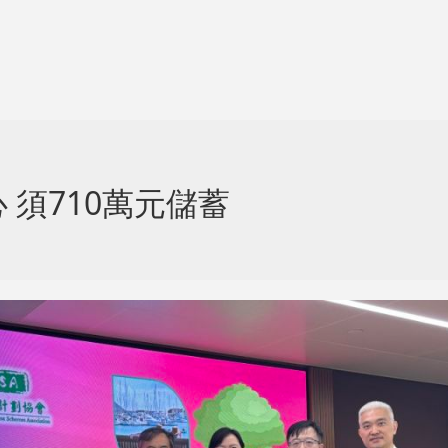
須710萬元儲蓄