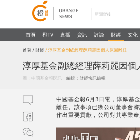
首頁
橙TV
直播
資訊
評論
財經
文化
首頁
/ 財經
/ 淳厚基金副總經理薛莉麗因個人原因離任
淳厚基金副總經理薛莉麗因個
圖：中國基金報閃訊
編輯：財經快訊編輯
中國基金報6月3日電，淳厚基金
離任。該事項已獲公司董事會審
作出重要貢獻，公司對其專業奉