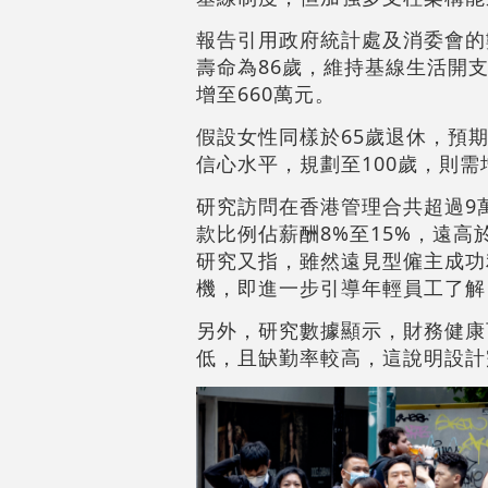
報告引用政府統計處及消委會的
壽命為86歲，維持基線生活開支
增至660萬元。
假設女性同樣於65歲退休，預期
信心水平，規劃至100歲，則需
研究訪問在香港管理合共超過9
款比例佔薪酬8%至15%，遠
研究又指，雖然遠見型僱主成功
機，即進一步引導年輕員工了解
另外，研究數據顯示，財務健康
低，且缺勤率較高，這說明設計