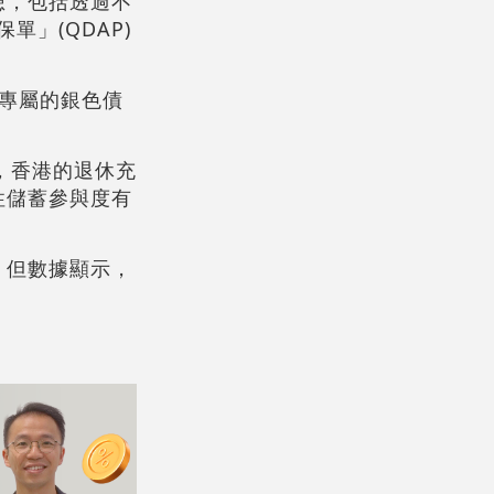
想，包括透過不
」(QDAP)
行專屬的銀色債
，香港的退休充
性儲蓄參與度有
，但數據顯示，