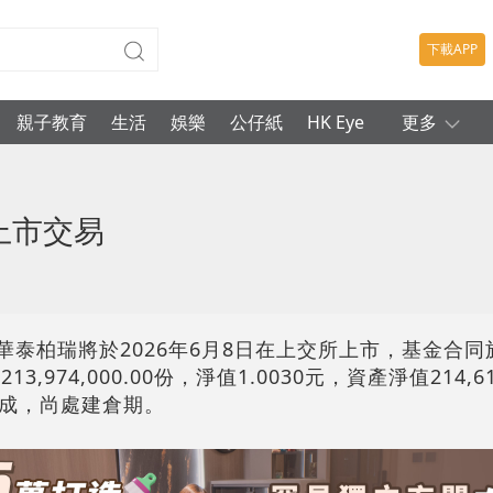
下載APP
親子教育
生活
娛樂
公仔紙
HK Eye
更多
上市交易
華泰柏瑞將於2026年6月8日在上交所上市，基金合同
974,000.00份，淨值1.0030元，資產淨值214,617
成，尚處建倉期。