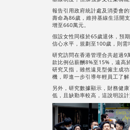
報告引用政府統計處及消委會的
壽命為86歲，維持基線生活開支
增至660萬元。
假設女性同樣於65歲退休，預期
信心水平，規劃至100歲，則需
研究訪問在香港管理合共超過9
款比例佔薪酬8%至15%，遠
研究又指，雖然遠見型僱主成功
機，即進一步引導年輕員工了解
另外，研究數據顯示，財務健康
低，且缺勤率較高，這說明設計