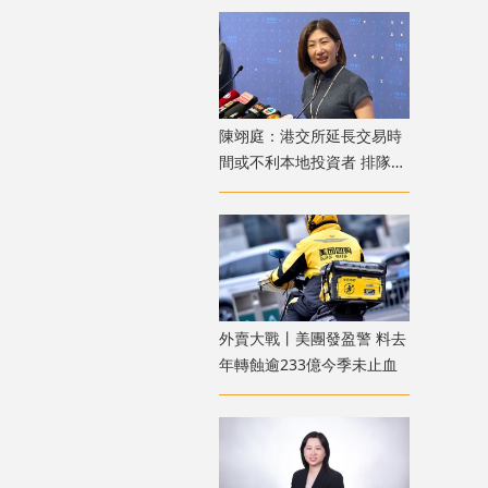
陳翊庭：港交所延長交易時
間或不利本地投資者 排隊上
市公司數量創新高
外賣大戰丨美團發盈警 料去
年轉蝕逾233億今季未止血