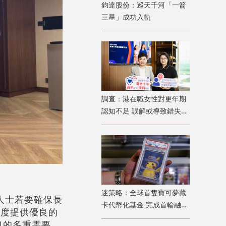
鈞達股份：巡天千河「一箭
三星」成功入軌
調查：港在職女性對更年期
認知不足 誤解或導致錯失
「黃金預防期」
迷策略：全球首隻寶可夢藏
人士若要確保長
卡代幣化基金 完成首輪融資
制度提供優良的
兼獲超購
口的多重需要。