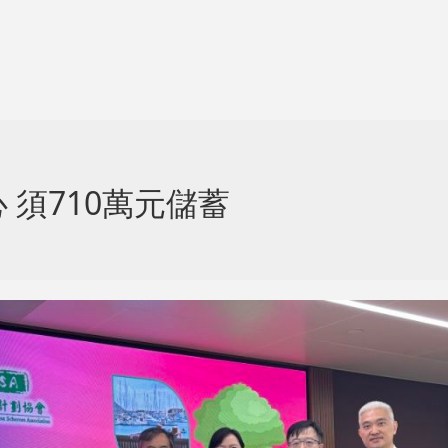
須710萬元儲蓄