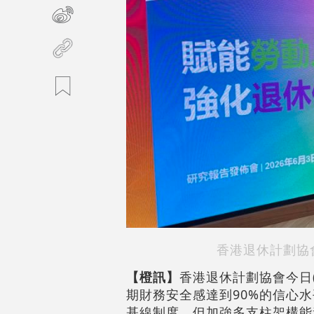
香港退休計劃協
【橙訊】
香港退休計劃協會今日
期財務安全感達到90%的信心
基線制度，但加強多支柱架構能