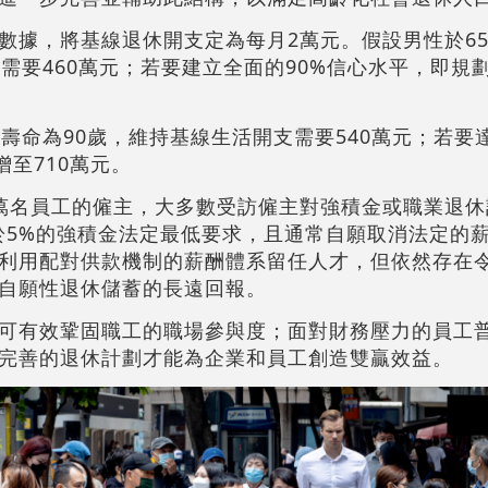
數據，將基線退休開支定為每月2萬元。假設男性於6
需要460萬元；若要建立全面的90%信心水平，即規劃
壽命為90歲，維持基線生活開支需要540萬元；若要達
增至710萬元。
萬名員工的僱主，大多數受訪僱主對強積金或職業退休
高於5%的強積金法定最低要求，且通常自願取消法定的
利用配對供款機制的薪酬體系留任人才，但依然存在
自願性退休儲蓄的長遠回報。
可有效鞏固職工的職場參與度；面對財務壓力的員工
完善的退休計劃才能為企業和員工創造雙贏效益。