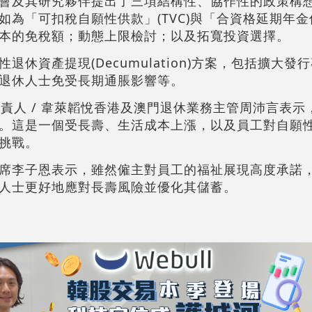
會及其研究夥伴提出了三項結構性、協作性的政策構
為「可扣稅自願性供款」(TVC)與「合資格延期年金保單
本的免稅額；動態上限檢討；以及拓寬投資選擇。
休資產提現(Decumulation)方案，包括擴大發
退休人士免受長期通脹影響等。
負責人 / 韋萊韜悅香港及澳門退休業務主管周沛言表示
。這是一個受長壽、生活成本上漲，以及員工對自願
挑戰。
席李子恩表示，雖然僱主對員工的福祉展現高度承諾
人士更好地應對長壽風險並優化其儲蓄。