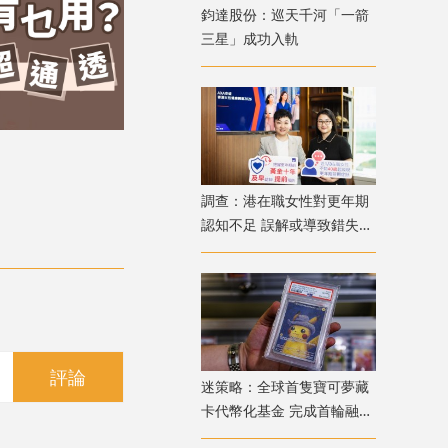
鈞達股份：巡天千河「一箭
三星」成功入軌
調查：港在職女性對更年期
認知不足 誤解或導致錯失
「黃金預防期」
評論
迷策略：全球首隻寶可夢藏
卡代幣化基金 完成首輪融資
兼獲超購