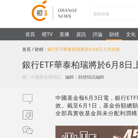
首頁
橙TV
直播
資訊
評論
財經
文化
首頁
/ 財經
/ 銀行ETF華泰柏瑞將於6月8日上市交易
銀行ETF華泰柏瑞將於6月8日
圖：中國基金報閃訊
編輯：財經快訊編輯
中國基金報6月3日電，銀行ETF
效。截至6月1日，基金份額總額213,
全部爲實收基金與未分配利潤構