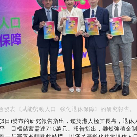
會發表《賦能勞動人口 強化退休保障》的研究報告。
(3日)發布的研究報告指出，鑑於港人極其長壽，退休
水平，目標儲蓄需達710萬元。報告指出，雖然強積金
進一步完善並輔助此結構，以滿足高齡化社會退休人