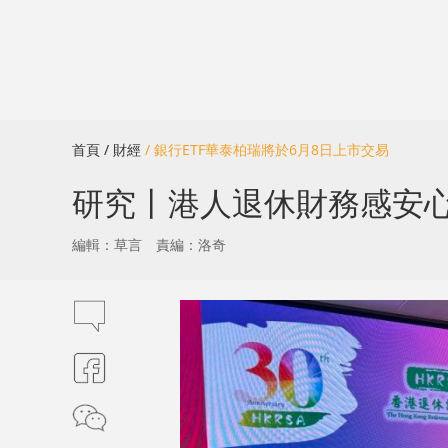
首頁
/ 財經
/ 銀行ETF華泰柏瑞將於6月8日上市交易
研究丨港人退休財務感安心 
編輯：草言
責編：洛奇