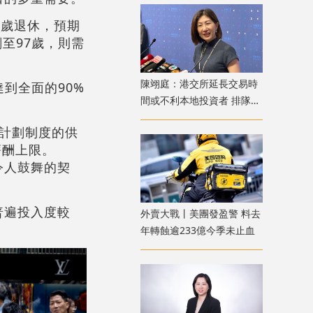
5歲退休，預期
至97歲，則需
陳翊庭：港交所延長交易時
到全面的90%
間或不利本地投資者 排隊上
市公司數量創新高
計劃制度的供
薪酬上限。
令人鼓舞的契
普遍投入度較
外賣大戰丨美團發盈警 料去
年轉蝕逾233億今季未止血