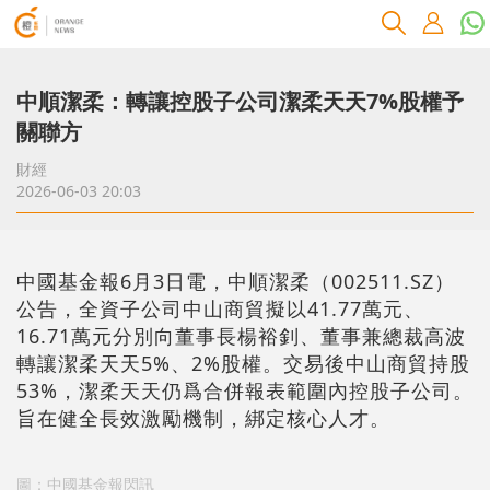
中順潔柔：轉讓控股子公司潔柔天天7%股權予
關聯方
財經
2026-06-03 20:03
中國基金報6月3日電，中順潔柔（002511.SZ）
公告，全資子公司中山商貿擬以41.77萬元、
16.71萬元分別向董事長楊裕釗、董事兼總裁高波
轉讓潔柔天天5%、2%股權。交易後中山商貿持股
53%，潔柔天天仍爲合併報表範圍內控股子公司。
旨在健全長效激勵機制，綁定核心人才。
圖：中國基金報閃訊