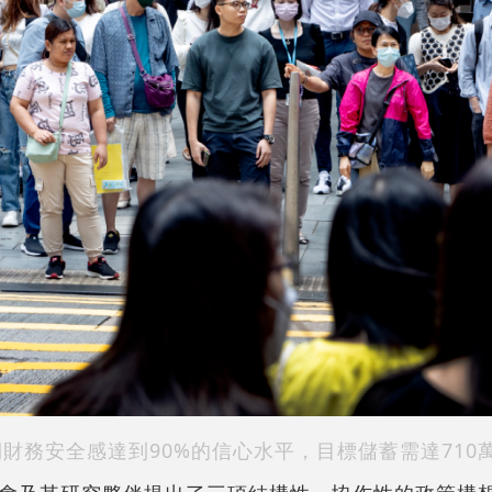
財務安全感達到90%的信心水平，目標儲蓄需達710