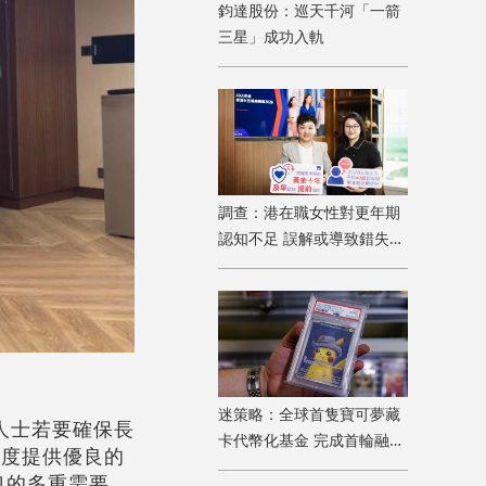
鈞達股份：巡天千河「一箭
三星」成功入軌
調查：港在職女性對更年期
認知不足 誤解或導致錯失
「黃金預防期」
迷策略：全球首隻寶可夢藏
人士若要確保長
卡代幣化基金 完成首輪融資
制度提供優良的
兼獲超購
口的多重需要。