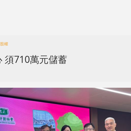
%股權
須710萬元儲蓄