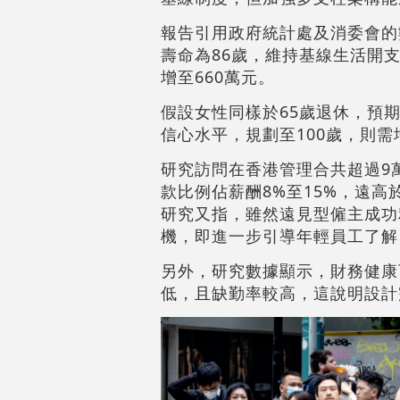
報告引用政府統計處及消委會的
壽命為86歲，維持基線生活開支
增至660萬元。
假設女性同樣於65歲退休，預期
信心水平，規劃至100歲，則需
研究訪問在香港管理合共超過9
款比例佔薪酬8%至15%，遠
研究又指，雖然遠見型僱主成功
機，即進一步引導年輕員工了解
另外，研究數據顯示，財務健康
低，且缺勤率較高，這說明設計