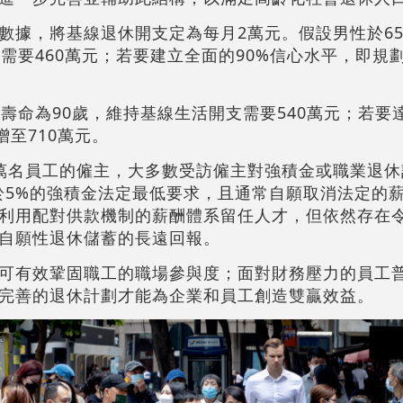
數據，將基線退休開支定為每月2萬元。假設男性於6
需要460萬元；若要建立全面的90%信心水平，即規劃
壽命為90歲，維持基線生活開支需要540萬元；若要達
增至710萬元。
萬名員工的僱主，大多數受訪僱主對強積金或職業退休
高於5%的強積金法定最低要求，且通常自願取消法定的
利用配對供款機制的薪酬體系留任人才，但依然存在
自願性退休儲蓄的長遠回報。
可有效鞏固職工的職場參與度；面對財務壓力的員工
完善的退休計劃才能為企業和員工創造雙贏效益。