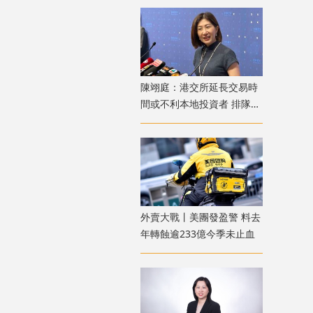
陳翊庭：港交所延長交易時
間或不利本地投資者 排隊上
市公司數量創新高
外賣大戰丨美團發盈警 料去
年轉蝕逾233億今季未止血