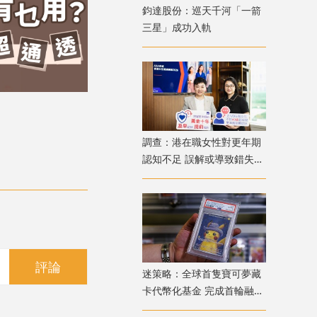
鈞達股份：巡天千河「一箭
三星」成功入軌
調查：港在職女性對更年期
認知不足 誤解或導致錯失
「黃金預防期」
評論
迷策略：全球首隻寶可夢藏
卡代幣化基金 完成首輪融資
兼獲超購