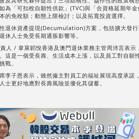
會及其研究夥伴提出了三項結構性、協作性的政策構
為「可扣稅自願性供款」(TVC)與「合資格延期年金保單
本的免稅額；動態上限檢討；以及拓寬投資選擇。
休資產提現(Decumulation)方案，包括擴大發
退休人士免受長期通脹影響等。
負責人 / 韋萊韜悅香港及澳門退休業務主管周沛言表示
。這是一個受長壽、生活成本上漲，以及員工對自願
挑戰。
席李子恩表示，雖然僱主對員工的福祉展現高度承諾
人士更好地應對長壽風險並優化其儲蓄。