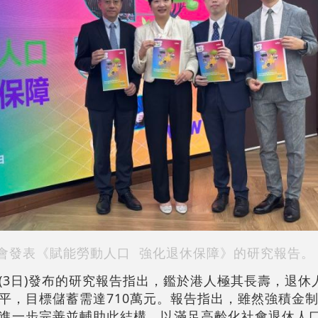
會發表《賦能勞動人口 強化退休保障》的研究報告。
(3日)發布的研究報告指出，鑑於港人極其長壽，退休
水平，目標儲蓄需達710萬元。報告指出，雖然強積金
進一步完善並輔助此結構，以滿足高齡化社會退休人