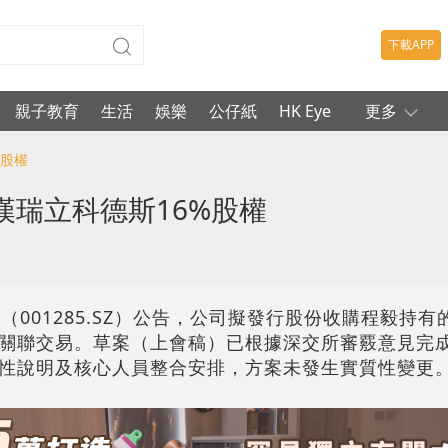
下載APP
親子教育
生活
娛樂
公仔紙
HK Eye
更多
%股權
瑞立科德斯16%股權
（001285.SZ）公告，公司擬發行股份收購程毅持
成關聯交易。草案（上會稿）已根據深交所審覈意見完
性說明及核心人員整合安排，方案未發生實質性變更