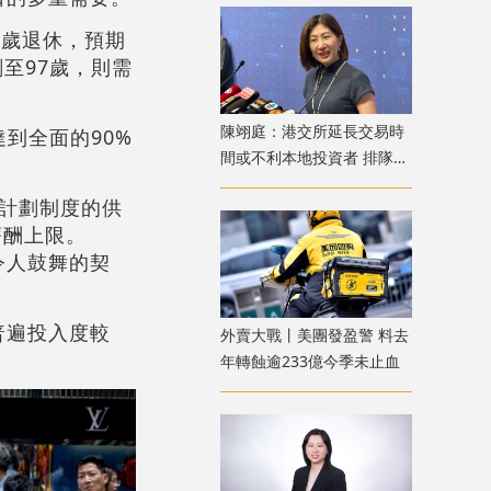
5歲退休，預期
至97歲，則需
陳翊庭：港交所延長交易時
到全面的90%
間或不利本地投資者 排隊上
市公司數量創新高
計劃制度的供
薪酬上限。
令人鼓舞的契
普遍投入度較
外賣大戰丨美團發盈警 料去
年轉蝕逾233億今季未止血