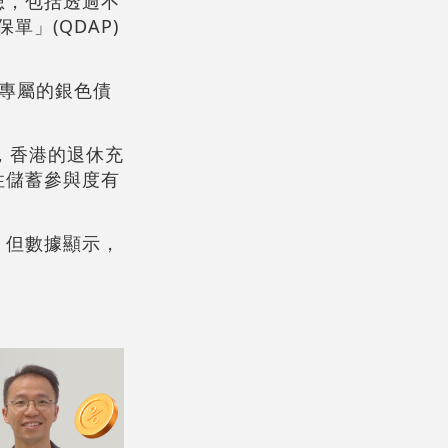
想，包括透過不
」(QDAP)
行專屬的銀色債
，香港的退休充
性儲蓄參與度有
，但數據顯示，