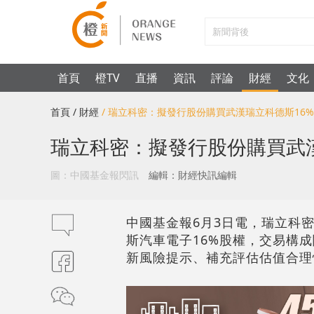
首頁
橙TV
直播
資訊
評論
財經
文化
首頁
/ 財經
/ 瑞立科密：擬發行股份購買武漢瑞立科德斯16
瑞立科密：擬發行股份購買武漢
圖：中國基金報閃訊
編輯：財經快訊編輯
中國基金報6月3日電，瑞立科密
斯汽車電子16%股權，交易構
新風險提示、補充評估估值合理