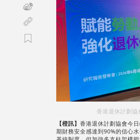
香港退休計劃協
【橙訊】
香港退休計劃協會今日
期財務安全感達到90%的信心
基線制度，但加強多支柱架構能