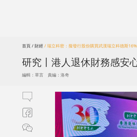
首頁
/ 財經
/ 瑞立科密：擬發行股份購買武漢瑞立科德斯16
研究丨港人退休財務感安心 
編輯：草言
責編：洛奇