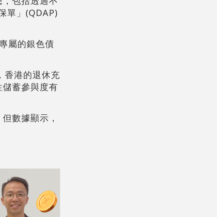
想，包括透過不
」(QDAP)
行專屬的銀色債
，香港的退休充
性儲蓄參與度有
，但數據顯示，