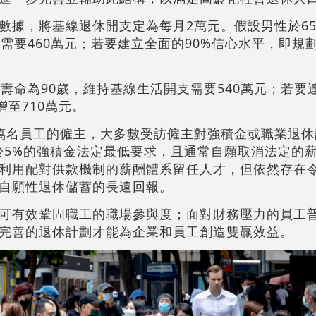
數據，將基線退休開支定為每月2萬元。假設男性於6
需要460萬元；若要建立全面的90%信心水平，即規劃
壽命為90歲，維持基線生活開支需要540萬元；若要達
增至710萬元。
萬名員工的僱主，大多數受訪僱主對強積金或職業退休
高於5%的強積金法定最低要求，且通常自願取消法定的
利用配對供款機制的薪酬體系留任人才，但依然存在
自願性退休儲蓄的長遠回報。
可有效鞏固職工的職場參與度；面對財務壓力的員工
完善的退休計劃才能為企業和員工創造雙贏效益。