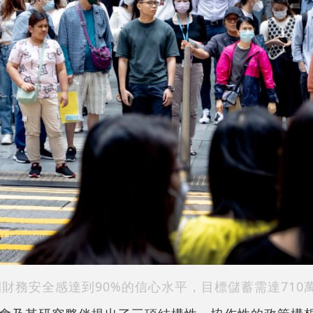
財務安全感達到90%的信心水平，目標儲蓄需達710