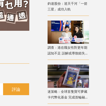
鈞達股份：巡天千河「一箭
三星」成功入軌
調查：港在職女性對更年期
認知不足 誤解或導致錯失
「黃金預防期」
評論
迷策略：全球首隻寶可夢藏
卡代幣化基金 完成首輪融資
兼獲超購