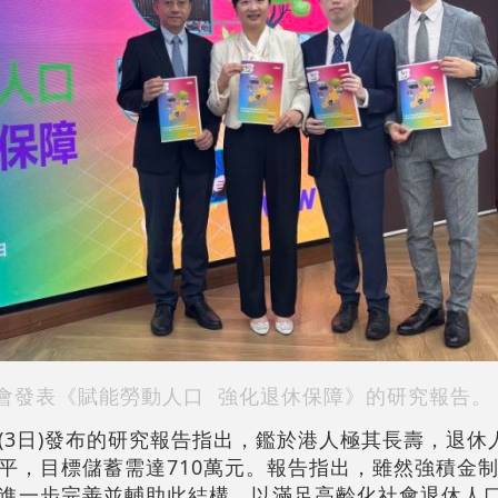
會發表《賦能勞動人口 強化退休保障》的研究報告。
(3日)發布的研究報告指出，鑑於港人極其長壽，退休
水平，目標儲蓄需達710萬元。報告指出，雖然強積金
進一步完善並輔助此結構，以滿足高齡化社會退休人