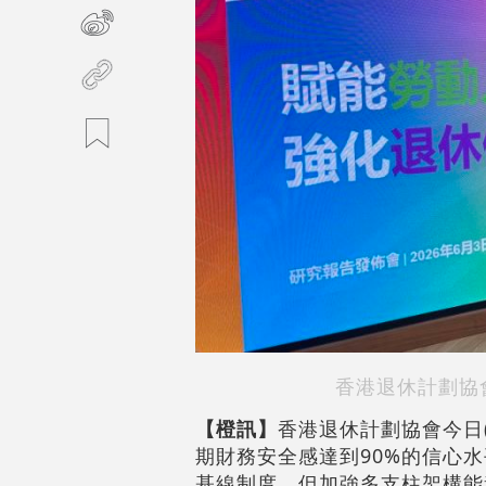
香港退休計劃協
【橙訊】
香港退休計劃協會今日
期財務安全感達到90%的信心
基線制度，但加強多支柱架構能