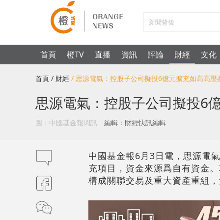
首頁
橙TV
直播
資訊
評論
財經
文化
首頁
/ 財經
/ 思源電氣：控股子公司擬投6億元擴充如高高壓
思源電氣：控股子公司擬投6
圖：中國基金報閃訊
編輯：財經快訊編輯
中國基金報6月3日電，思源電氣
充項目，資金來源爲自有資金。
構成關聯交易及重大資產重組，