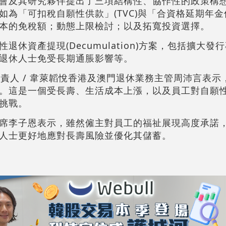
會及其研究夥伴提出了三項結構性、協作性的政策構
為「可扣稅自願性供款」(TVC)與「合資格延期年金保單
本的免稅額；動態上限檢討；以及拓寬投資選擇。
休資產提現(Decumulation)方案，包括擴大發
退休人士免受長期通脹影響等。
負責人 / 韋萊韜悅香港及澳門退休業務主管周沛言表示
。這是一個受長壽、生活成本上漲，以及員工對自願
挑戰。
席李子恩表示，雖然僱主對員工的福祉展現高度承諾
人士更好地應對長壽風險並優化其儲蓄。