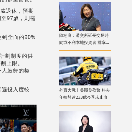
5歲退休，預期
至97歲，則需
陳翊庭：港交所延長交易時
到全面的90%
間或不利本地投資者 排隊上
市公司數量創新高
計劃制度的供
薪酬上限。
令人鼓舞的契
普遍投入度較
外賣大戰丨美團發盈警 料去
年轉蝕逾233億今季未止血