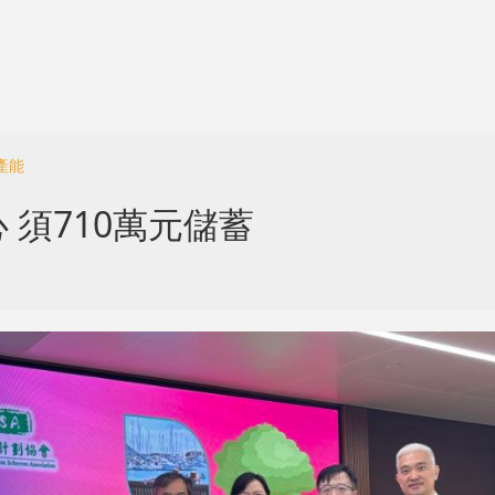
產能
須710萬元儲蓄