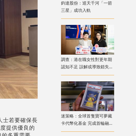
鈞達股份：巡天千河「一箭
三星」成功入軌
調查：港在職女性對更年期
認知不足 誤解或導致錯失
「黃金預防期」
迷策略：全球首隻寶可夢藏
人士若要確保長
卡代幣化基金 完成首輪融資
制度提供優良的
兼獲超購
口的多重需要。