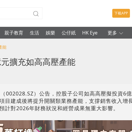
下載APP
親子教育
生活
娛樂
公仔紙
HK Eye
更多
產能
億元擴充如高高壓產能
（002028.SZ）公告，控股子公司如高高壓擬投資6
項目建成後將提升開關類業務產能，支撐銷售收入增
預計對2026年財務狀況和經營成果無重大影響。