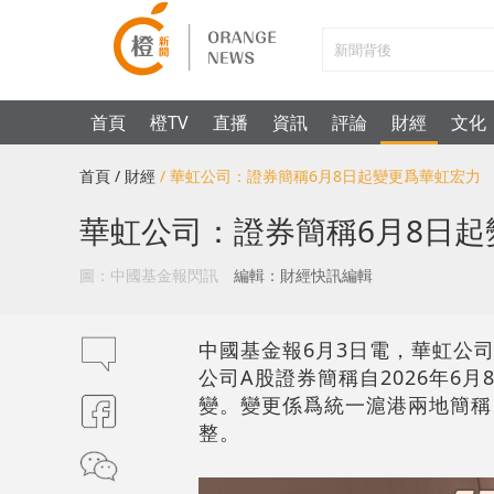
首頁
橙TV
直播
資訊
評論
財經
文化
首頁
/ 財經
/ 華虹公司：證券簡稱6月8日起變更爲華虹宏力
華虹公司：證券簡稱6月8日起
圖：中國基金報閃訊
編輯：財經快訊編輯
中國基金報6月3日電，華虹公司（
公司A股證券簡稱自2026年6
變。變更係爲統一滬港兩地簡稱
整。