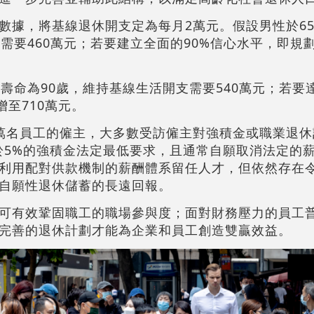
數據，將基線退休開支定為每月2萬元。假設男性於6
需要460萬元；若要建立全面的90%信心水平，即規劃
壽命為90歲，維持基線生活開支需要540萬元；若要達
增至710萬元。
萬名員工的僱主，大多數受訪僱主對強積金或職業退休
高於5%的強積金法定最低要求，且通常自願取消法定的
利用配對供款機制的薪酬體系留任人才，但依然存在
自願性退休儲蓄的長遠回報。
可有效鞏固職工的職場參與度；面對財務壓力的員工
完善的退休計劃才能為企業和員工創造雙贏效益。