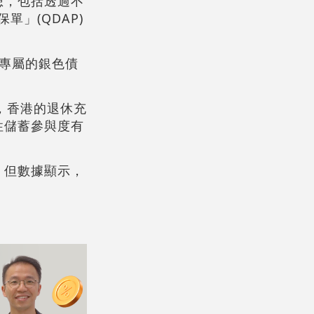
想，包括透過不
」(QDAP)
行專屬的銀色債
，香港的退休充
性儲蓄參與度有
，但數據顯示，