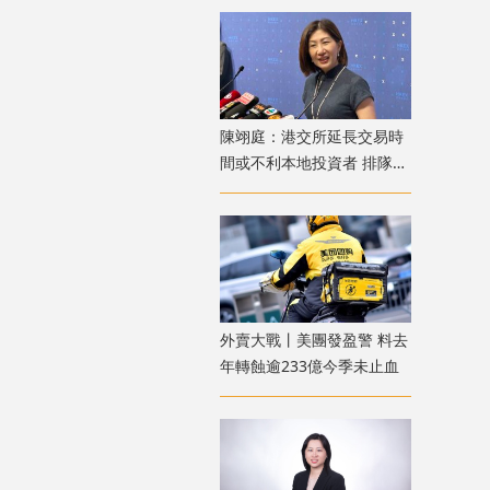
陳翊庭：港交所延長交易時
間或不利本地投資者 排隊上
市公司數量創新高
外賣大戰丨美團發盈警 料去
年轉蝕逾233億今季未止血