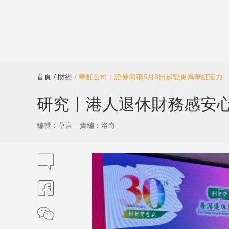
首頁
/ 財經
/ 華虹公司：證券簡稱6月8日起變更爲華虹宏力
研究丨港人退休財務感安心 
編輯：草言
責編：洛奇