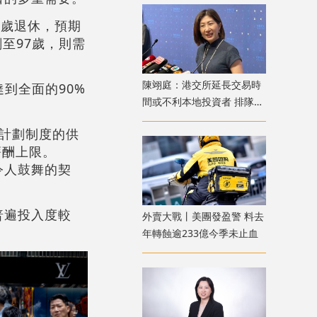
5歲退休，預期
至97歲，則需
陳翊庭：港交所延長交易時
到全面的90%
間或不利本地投資者 排隊上
市公司數量創新高
計劃制度的供
薪酬上限。
令人鼓舞的契
普遍投入度較
外賣大戰丨美團發盈警 料去
年轉蝕逾233億今季未止血