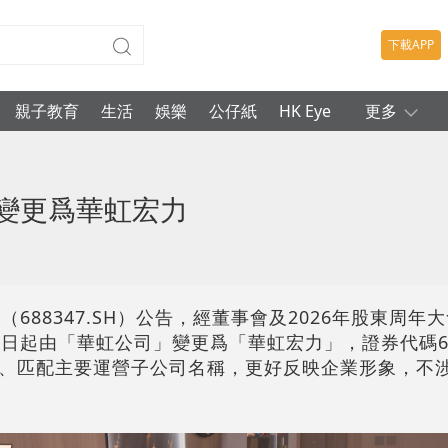
下載APP
親子教育
生活
娛樂
公仔紙
HK Eye
更多
變更爲華虹宏力
688347.SH）公告，經董事會及2026年股東周年
月8日起由「華虹公司」變更爲「華虹宏力」，證券代碼68
、匹配主要運營子公司名稱，更好反映企業形象，不