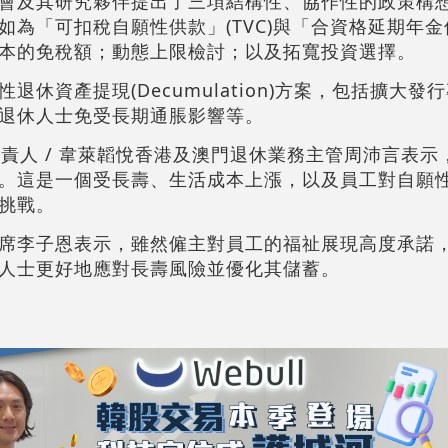
會及其研究夥伴提出了三項結構性、協作性的政策構
為「可扣稅自願性供款」(TVC)與「合資格延期年金保單
本的免稅額；動態上限檢討；以及拓寬投資選擇。
休資產提現(Decumulation)方案，包括擴大發
退休人士免受長期通脹影響等。
負責人 / 韋萊韜悅香港及澳門退休業務主管周沛言表示
。這是一個受長壽、生活成本上漲，以及員工對自願
挑戰。
席李子恩表示，雖然僱主對員工的福祉展現高度承諾
人士更好地應對長壽風險並優化其儲蓄。