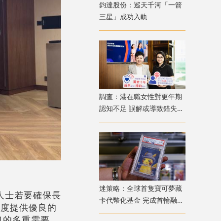
鈞達股份：巡天千河「一箭
三星」成功入軌
調查：港在職女性對更年期
認知不足 誤解或導致錯失
「黃金預防期」
迷策略：全球首隻寶可夢藏
人士若要確保長
卡代幣化基金 完成首輪融資
制度提供優良的
兼獲超購
口的多重需要。