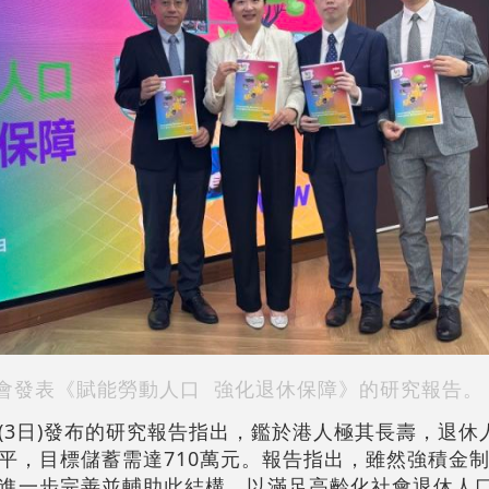
會發表《賦能勞動人口 強化退休保障》的研究報告。
(3日)發布的研究報告指出，鑑於港人極其長壽，退休
水平，目標儲蓄需達710萬元。報告指出，雖然強積金
進一步完善並輔助此結構，以滿足高齡化社會退休人