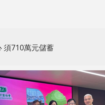
須710萬元儲蓄