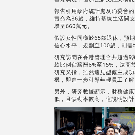
報告引用政府統計處及消委會的
壽命為86歲，維持基線生活開支
增至660萬元。
假設女性同樣於65歲退休，預期
信心水平，規劃至100歲，則需
研究訪問在香港管理合共超過9
款比例佔薪酬8%至15%，遠
研究又指，雖然遠見型僱主成功
機，即進一步引導年輕員工了解
另外，研究數據顯示，財務健康
低，且缺勤率較高，這說明設計