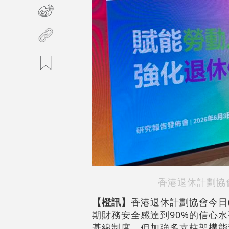
香港退休計劃協
【橙訊】
香港退休計劃協會今日
期財務安全感達到90%的信心
基線制度，但加強多支柱架構能