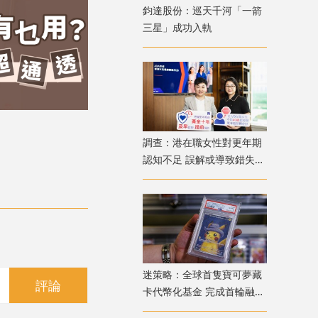
鈞達股份：巡天千河「一箭
三星」成功入軌
調查：港在職女性對更年期
認知不足 誤解或導致錯失
「黃金預防期」
迷策略：全球首隻寶可夢藏
評論
卡代幣化基金 完成首輪融資
兼獲超購