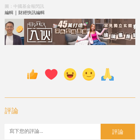
圖：中國基金報閃訊
編輯 | 財經快訊編輯
評論
評論