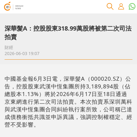
深華髮A：控股股東318.99萬股將被第二次司法
拍賣
財經
2026-06-03 19:07
中國基金報6月3日電，深華髮A（000020.SZ）公
告，控股股東武漢中恆集團所持3,189,894股（佔
總股本1.13%）將於2026年6月17日至18日通過
京東網進行第二次司法拍賣。本次拍賣系深圳萬科
與武漢中恆集團合同糾紛執行案所致，公司稱已達
成債務衝抵共識並申訴異議，強調控制權穩定、經
營不受影響。