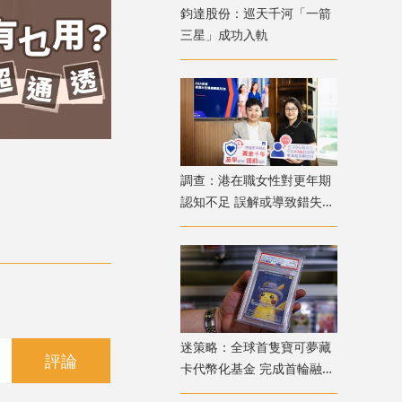
鈞達股份：巡天千河「一箭
三星」成功入軌
調查：港在職女性對更年期
認知不足 誤解或導致錯失
「黃金預防期」
迷策略：全球首隻寶可夢藏
評論
卡代幣化基金 完成首輪融資
兼獲超購