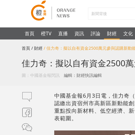
首頁
橙TV
直播
資訊
評論
財經
文化
首頁
/ 財經
/ 佳力奇：擬以自有資金2500萬元參與認購新動
佳力奇：擬以自有資金2500
圖：中國基金報閃訊
編輯：財經快訊編輯
中國基金報6月3日電，佳力奇（3
認繳出資宿州市高新區新動能創
重點投向新材料、低空經濟、新
表範圍。