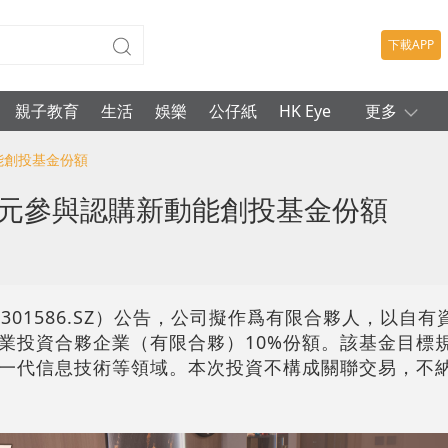
下載APP
親子教育
生活
娛樂
公仔紙
HK Eye
更多
能創投基金份額
萬元參與認購新動能創投基金份額
01586.SZ）公告，公司擬作爲有限合夥人，以自有資
業投資合夥企業（有限合夥）10%份額。該基金目標規
一代信息技術等領域。本次投資不構成關聯交易，不