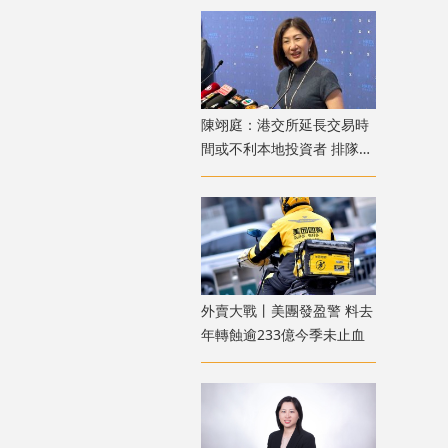
陳翊庭：港交所延長交易時
間或不利本地投資者 排隊上
市公司數量創新高
外賣大戰丨美團發盈警 料去
年轉蝕逾233億今季未止血