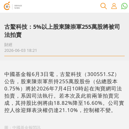
古鰲科技：5%以上股東陳崇軍255萬股將被司
法拍賣
財經
2026-06-03 18:21
中國基金報6月3日電，古鰲科技（300551.SZ）
公告，股東陳崇軍所持255萬股股份（佔總股本
0.75%）將於2026年7月4日10時起在淘寶網司法
拍賣，系因司法執行。若本次及此前兩筆拍賣完
成，其持股比例將由18.82%降至16.60%。公司實
控人徐迎輝表決權仍達21.10%，控制權不變。
圖：中國基金報閃訊