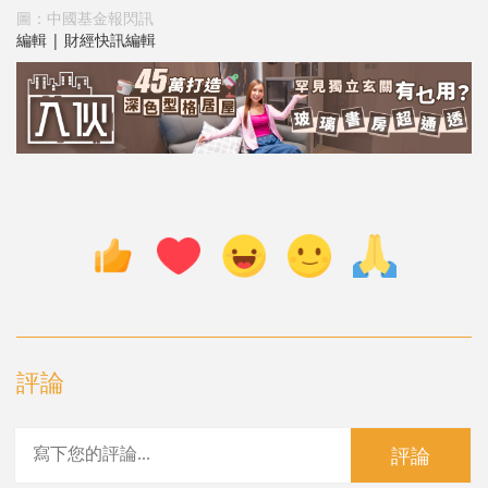
圖：中國基金報閃訊
編輯 | 財經快訊編輯
評論
評論