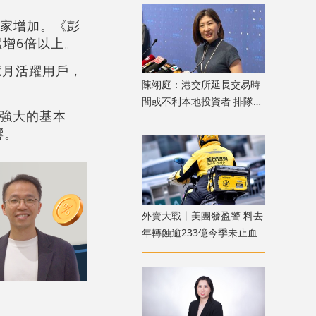
身家增加。《彭
累增6倍以上。
億月活躍用戶，
陳翊庭：港交所延長交易時
間或不利本地投資者 排隊上
公司強大的基本
市公司數量創新高
響。
外賣大戰丨美團發盈警 料去
年轉蝕逾233億今季未止血