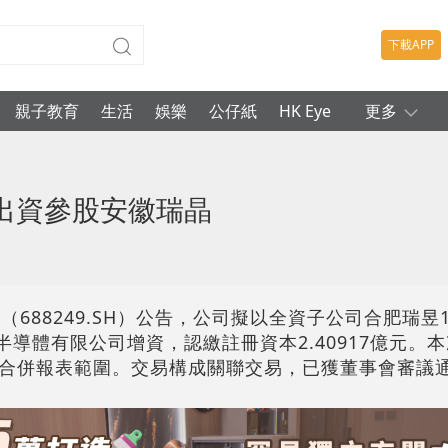
下載APP
親子教育
生活
娛樂
公仔紙
HK Eye
更多
權出資參股安徽瑞晶
688249.SH）公告，公司擬以全資子公司合肥瑞昱
晶半導體有限公司增資，認繳註冊資本2.40917億元。
入合併報表範圍。交易構成關聯交易，已獲董事會審議