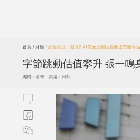
首頁
/ 財經
/ 晶合集成：擬以2.41億元股權出資參股安徽瑞晶
字節跳動估值攀升 張一鳴身
編輯：洛奇
責編：日熙