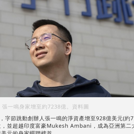
張一鳴身家增至約7238億。資料圖
字節跳動創辦人張一鳴的淨資產增至928億美元(約7,2
，並超越印度富豪Mukesh Ambani，成為亞洲第
174億美元的身家蟬聯榜首。