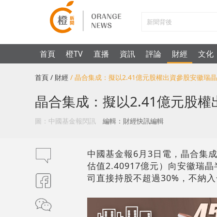
首頁
橙TV
直播
資訊
評論
財經
文化
首頁
/ 財經
/ 晶合集成：擬以2.41億元股權出資參股安徽瑞晶
晶合集成：擬以2.41億元股
圖：中國基金報閃訊
編輯：財經快訊編輯
中國基金報6月3日電，晶合集成（
估值2.40917億元）向安徽瑞
司直接持股不超過30%，不納