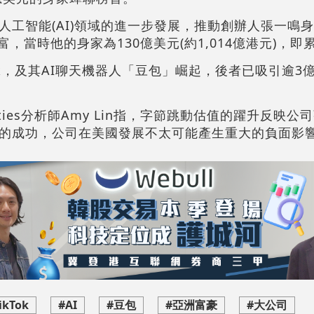
人工智能(AI)領域的進一步發展，推動創辦人張一鳴
富，當時他的身家為130億美元(約1,014億港元)，即
ok，及其AI聊天機器人「豆包」崛起，後者已吸引逾3
urities分析師Amy Lin指，字節跳動估值的躍升反映
的成功，公司在美國發展不太可能產生重大的負面影
ikTok
#AI
#豆包
#亞洲富豪
#大公司