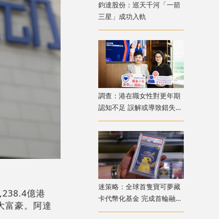
鈞達股份：巡天千河「一箭
三星」成功入軌
調查：港在職女性對更年期
認知不足 誤解或導致錯失
「黃金預防期」
迷策略：全球首隻寶可夢藏
38.4億港
卡代幣化基金 完成首輪融資
二大富豪。阿達
兼獲超購