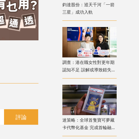
鈞達股份：巡天千河「一箭
三星」成功入軌
調查：港在職女性對更年期
認知不足 誤解或導致錯失
「黃金預防期」
評論
迷策略：全球首隻寶可夢藏
卡代幣化基金 完成首輪融資
兼獲超購