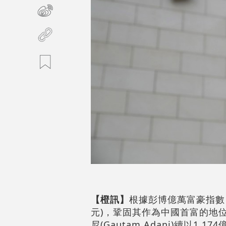
【橙訊】
根據彭博億萬富豪指數，
元)，鞏固其作為中國首富的地位
尼(Gautam Adani)續以1,