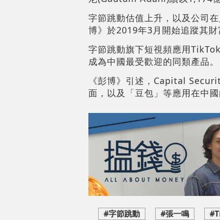
字節跳動估值上升，以及公司在
博》於2019年3月開始追蹤其財
字節跳動旗下短視頻應用TikT
成為中國最受歡迎的同類產品。
《彭博》引述，Capital Sec
面，以及「豆包」等應用在中國
#字節跳動
#張一鳴
#T