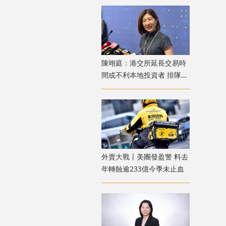
陳翊庭：港交所延長交易時
間或不利本地投資者 排隊上
市公司數量創新高
外賣大戰丨美團發盈警 料去
年轉蝕逾233億今季未止血