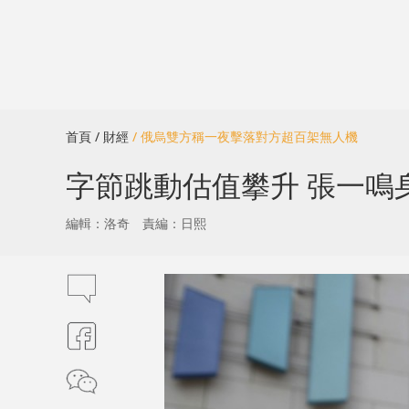
首頁
/ 財經
/ 俄烏雙方稱一夜擊落對方超百架無人機
字節跳動估值攀升 張一鳴身
編輯：洛奇
責編：日熙