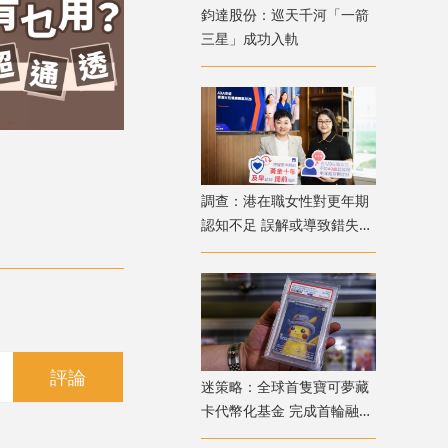
鈞達股份：巡天千河「一箭
三星」成功入軌
調查：港在職女性對更年期
認知不足 誤解或導致錯失
「黃金預防期」
評論
迷策略：全球首隻寶可夢藏
卡代幣化基金 完成首輪融資
兼獲超購