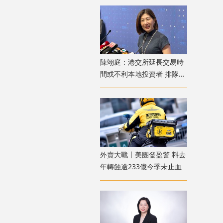
陳翊庭：港交所延長交易時
間或不利本地投資者 排隊上
市公司數量創新高
外賣大戰丨美團發盈警 料去
年轉蝕逾233億今季未止血