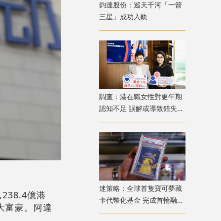
鈞達股份：巡天千河「一箭
三星」成功入軌
調查：港在職女性對更年期
認知不足 誤解或導致錯失
「黃金預防期」
迷策略：全球首隻寶可夢藏
38.4億港
卡代幣化基金 完成首輪融資
二大富豪。阿達
兼獲超購