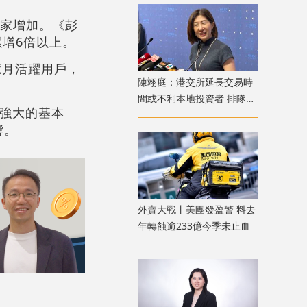
身家增加。《彭
累增6倍以上。
億月活躍用戶，
陳翊庭：港交所延長交易時
間或不利本地投資者 排隊上
公司強大的基本
市公司數量創新高
響。
外賣大戰丨美團發盈警 料去
年轉蝕逾233億今季未止血