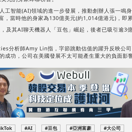
人工智能(AI)領域的進一步發展，推動創辦人張一鳴
富，當時他的身家為130億美元(約1,014億港元)，即
ok，及其AI聊天機器人「豆包」崛起，後者已吸引逾3
urities分析師Amy Lin指，字節跳動估值的躍升反映
的成功，公司在美國發展不太可能產生重大的負面影
ikTok
#AI
#豆包
#亞洲富豪
#大公司