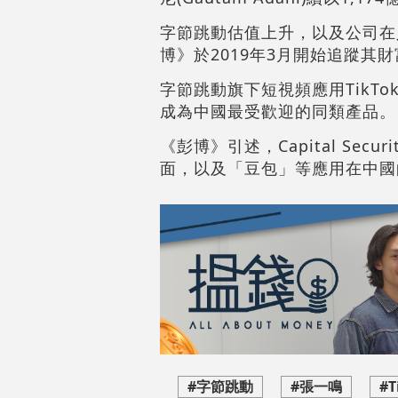
字節跳動估值上升，以及公司在
博》於2019年3月開始追蹤其財
字節跳動旗下短視頻應用TikT
成為中國最受歡迎的同類產品。
《彭博》引述，Capital Sec
面，以及「豆包」等應用在中國
#字節跳動
#張一鳴
#T