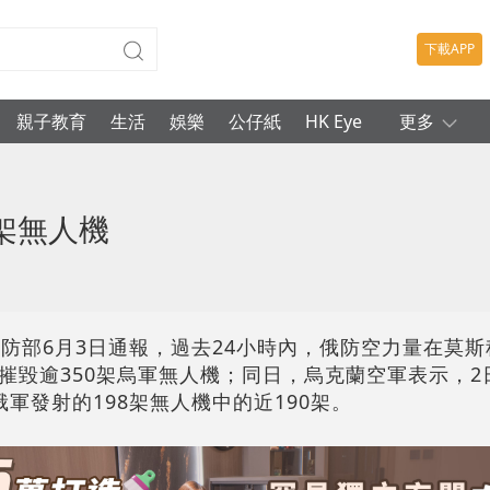
下載APP
親子教育
生活
娛樂
公仔紙
HK Eye
更多
架無人機
國防部6月3日通報，過去24小時內，俄防空力量在莫
毀逾350架烏軍無人機；同日，烏克蘭空軍表示，2日
軍發射的198架無人機中的近190架。