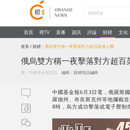
首頁
橙TV
直播
資訊
評論
財經
文化
首頁
/ 財經
/ 俄烏雙方稱一夜擊落對方超百架無人機
俄烏雙方稱一夜擊落對方超百
圖：中國基金報閃訊
編輯：財經快訊編輯
中國基金報6月3日電，俄羅斯
羅德州、布良斯克州等地攔截並摧
8時，烏方成功擊落或電子壓制俄