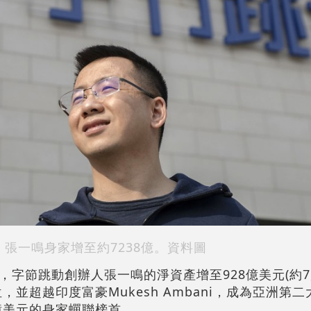
張一鳴身家增至約7238億。資料圖
字節跳動創辦人張一鳴的淨資產增至928億美元(約7,2
，並超越印度富豪Mukesh Ambani，成為亞洲第
174億美元的身家蟬聯榜首。