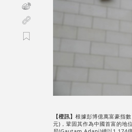
【橙訊】
根據彭博億萬富豪指數，
元)，鞏固其作為中國首富的地位
尼(Gautam Adani)續以1,