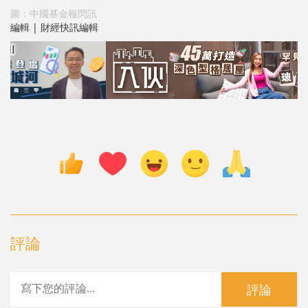
圖：中國基金報閃訊
編輯 | 財經快訊編輯
評論
評論