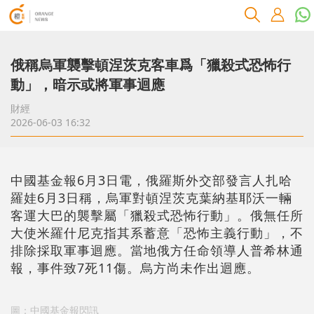
俄稱烏軍襲擊頓涅茨克客車爲「獵殺式恐怖行
動」，暗示或將軍事迴應
財經
2026-06-03 16:32
中國基金報6月3日電，俄羅斯外交部發言人扎哈
羅娃6月3日稱，烏軍對頓涅茨克葉納基耶沃一輛
客運大巴的襲擊屬「獵殺式恐怖行動」。俄無任所
大使米羅什尼克指其系蓄意「恐怖主義行動」，不
排除採取軍事迴應。當地俄方任命領導人普希林通
報，事件致7死11傷。烏方尚未作出迴應。
圖：中國基金報閃訊