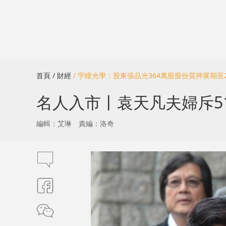
首頁
/ 財經
/ 宇瞳光學：股東張品光364萬股股份質押展期至2
名人入市丨袁天凡夫婦斥51
編輯：艾琳
責編：洛奇