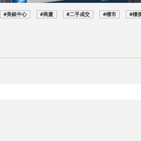
#美銀中心
#商廈
#二手成交
#樓市
#樓