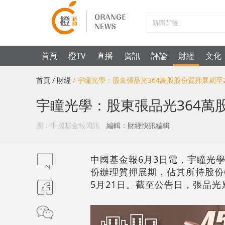
首頁
橙TV
直播
資訊
評論
財經
文化
首頁
/ 財經
/ 宇瞳光學：股東張品光364萬股股份質押展期至2
宇瞳光學：股東張品光364萬股
圖：中國基金報閃訊
編輯：財經快訊編輯
中國基金報6月3日電，宇瞳光學（
份辦理質押展期，佔其所持股份6
5月21日。截至公告日，張品光累