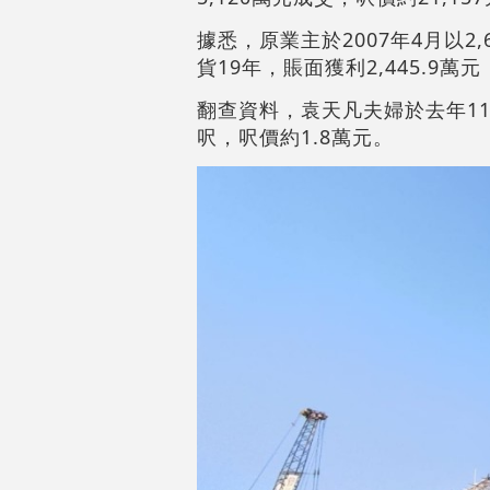
據悉，原業主於2007年4月以2,
貨19年，賬面獲利2,445.9萬元
翻查資料，袁天凡夫婦於去年11月
呎，呎價約1.8萬元。