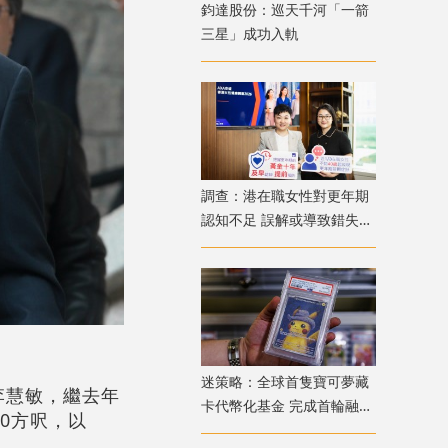
鈞達股份：巡天千河「一箭
三星」成功入軌
調查：港在職女性對更年期
認知不足 誤解或導致錯失
「黃金預防期」
迷策略：全球首隻寶可夢藏
李慧敏，繼去年
卡代幣化基金 完成首輪融資
20方呎，以
兼獲超購
。