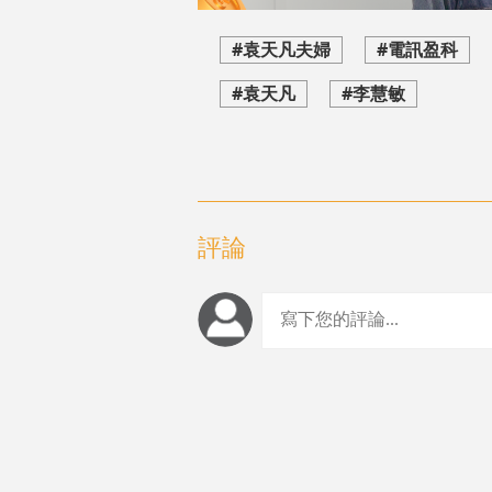
#袁天凡夫婦
#電訊盈科
#袁天凡
#李慧敏
評論