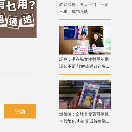
鈞達股份：巡天千河「一箭
三星」成功入軌
調查：港在職女性對更年期
認知不足 誤解或導致錯失
「黃金預防期」
評論
迷策略：全球首隻寶可夢藏
卡代幣化基金 完成首輪融資
兼獲超購