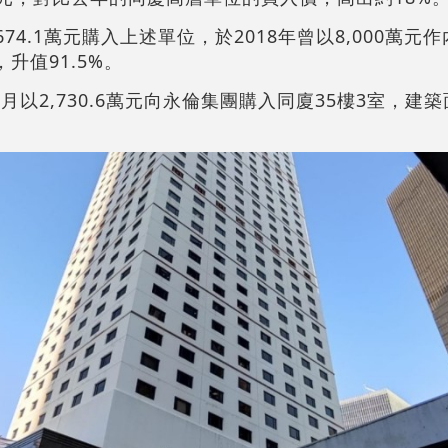
674.1萬元購入上述單位，於2018年曾以8,000萬元
，升值91.5%。
以2,730.6萬元向永倫集團購入同廈35樓3室，建築面