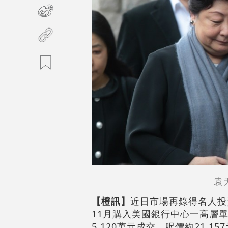
袁
【橙訊】
近日市場再錄得名人投
11月購入美國銀行中心一高層單位
5,120萬元成交，呎價約21,