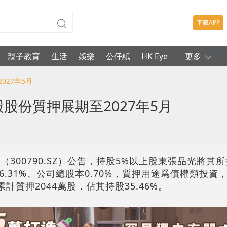
下載APP
親子教育
生活
娛樂
公仔紙
HK Eye
更多
027年5月
股份質押展期至2027年5月
300790.SZ）公告，持股5%以上股東張品光將其所
.31%、公司總股本0.70%，質押用途爲債權類投資，
計質押2044萬股，佔其持股35.46%。