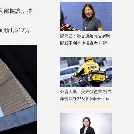
作內部轉讓，持
積1,517方
陳翊庭：港交所延長交易時
間或不利本地投資者 排隊上
市公司數量創新高
外賣大戰丨美團發盈警 料去
年轉蝕逾233億今季未止血