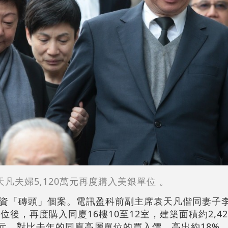
天凡夫婦5,120萬元再度購入美銀單位 。
資「磚頭」個案。電訊盈科前副主席袁天凡偕同妻子
後，再度購入同廈16樓10至12室，建築面積約2,4
157元，對比去年的同廈高層單位的買入價，高出約18%