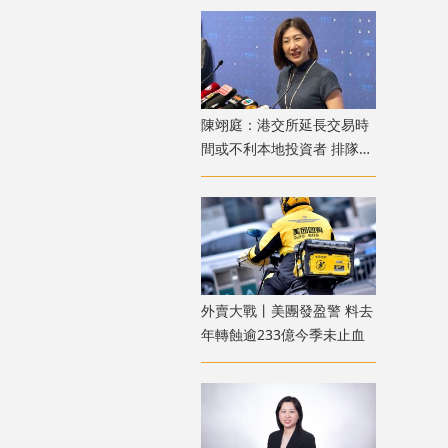
陳翊庭：港交所延長交易時
間或不利本地投資者 排隊上
市公司數量創新高
外賣大戰丨美團發盈警 料去
年轉蝕逾233億今季未止血