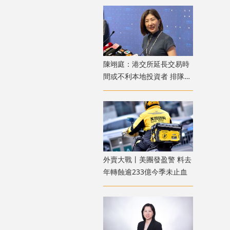
陳翊庭：港交所延長交易時
間或不利本地投資者 排隊上
市公司數量創新高
外賣大戰丨美團發盈警 料去
年轉蝕逾233億今季未止血