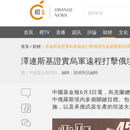
首頁
橙TV
直播
資訊
評論
財經
文化
首頁
/ 財經
/ 澤連斯基證實烏軍遠程打擊俄境內多處重要目標
澤連斯基證實烏軍遠程打擊俄
圖：中國基金報閃訊
編輯：財經快訊編輯
中國基金報6月3日電，烏克蘭
中俄羅斯境內多個關鍵目標。包
施，以及承擔武器生產的坦波夫