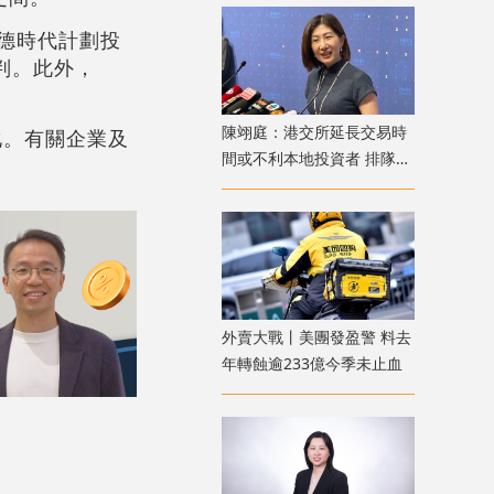
寧德時代計劃投
談判。此外，
陳翊庭：港交所延長交易時
化。有關企業及
間或不利本地投資者 排隊上
市公司數量創新高
外賣大戰丨美團發盈警 料去
年轉蝕逾233億今季未止血