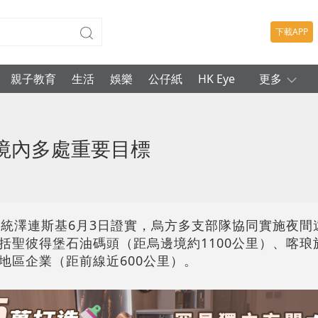
下載APP
親子教育
生活
娛樂
公仔紙
HK Eye
更多
境內多處重要目標
總統澤連斯基6月3日證實，烏方多支部隊協同實施夜間
括聖彼得堡石油碼頭（距烏邊境約1100公里）、喀琅
地區企業（距前線近600公里）。