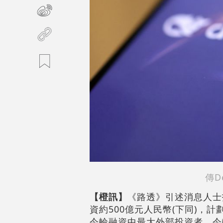
傳D
【橙訊】
《路透》引述消息人士指
資約500億元人民幣(下同)，計劃
今輪融資中最大外部投資者。今輪融