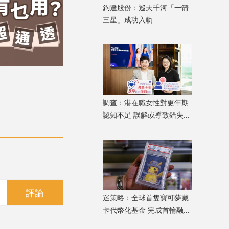
鈞達股份：巡天千河「一箭
三星」成功入軌
調查：港在職女性對更年期
認知不足 誤解或導致錯失
「黃金預防期」
評論
迷策略：全球首隻寶可夢藏
卡代幣化基金 完成首輪融資
兼獲超購