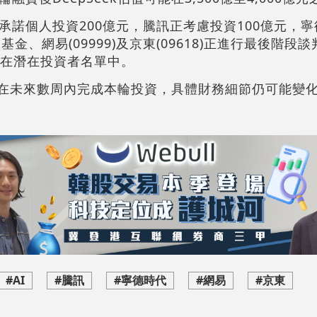
承諾個人投資200億元，騰訊正考慮投資100億元，
金、網易(09999)及京東(09618)正進行最後階段
G資本也在潛在投資者名單中。
計將在未來數周內完成本輪投資，具體財務細節仍可能變
#AI
#騰訊
#寧德時代
#網易
#京東