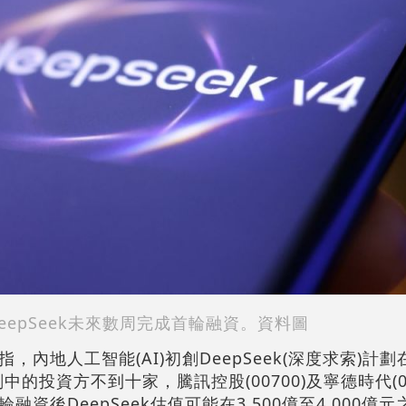
eepSeek未來數周完成首輪融資。資料圖
，內地人工智能(AI)初創DeepSeek(深度求索)計
中的投資方不到十家，騰訊控股(00700)及寧德時代(0
資後DeepSeek估值可能在3,500億至4,000億元