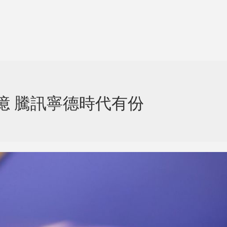
00億 騰訊寧德時代有份