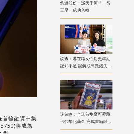
鈞達股份：巡天千河「一箭
三星」成功入軌
調查：港在職女性對更年期
認知不足 誤解或導致錯失
「黃金預防期」
迷策略：全球首隻寶可夢藏
劃在首輪融資中集
卡代幣化基金 完成首輪融資
3750)將成為
兼獲超購
之間。