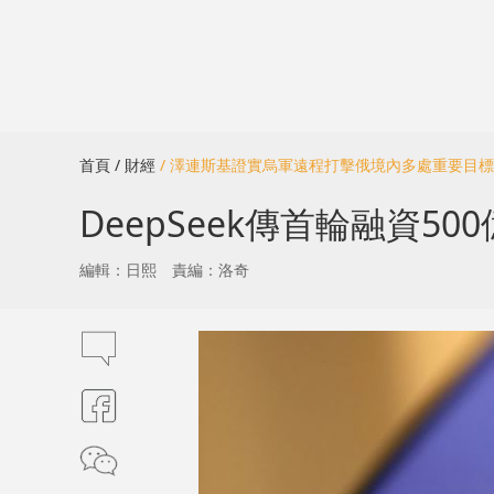
首頁
/ 財經
/ 澤連斯基證實烏軍遠程打擊俄境內多處重要目標
DeepSeek傳首輪融資5
編輯：日熙
責編：洛奇