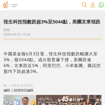
恆生科技指數跌超3%至5044點，美團京東領跌
財經
2026-06-03 15:20
中國基金報6月3日電，恆生科技指數跌幅擴大至
3%，報5044點。成分股普遍下挫，美團跌逾
6%，京東跌近5%，阿里巴巴、小米集團、騰訊控
股均下跌超過3%。
圖：中國基金報閃訊
編輯 | 財經快訊編輯