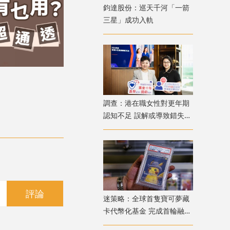
鈞達股份：巡天千河「一箭
三星」成功入軌
調查：港在職女性對更年期
認知不足 誤解或導致錯失
「黃金預防期」
評論
迷策略：全球首隻寶可夢藏
卡代幣化基金 完成首輪融資
兼獲超購