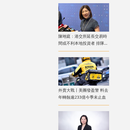
陳翊庭：港交所延長交易時
間或不利本地投資者 排隊上
市公司數量創新高
外賣大戰丨美團發盈警 料去
年轉蝕逾233億今季未止血