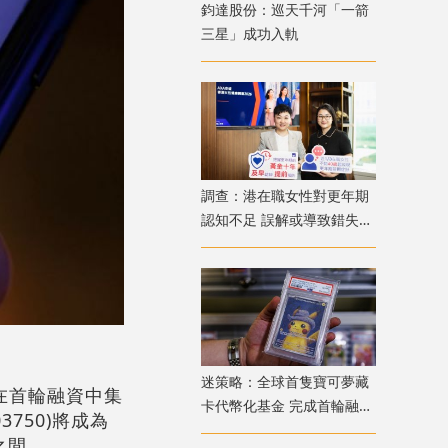
鈞達股份：巡天千河「一箭
三星」成功入軌
調查：港在職女性對更年期
認知不足 誤解或導致錯失
「黃金預防期」
迷策略：全球首隻寶可夢藏
劃在首輪融資中集
卡代幣化基金 完成首輪融資
3750)將成為
兼獲超購
之間。