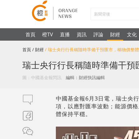
首頁
橙TV
直播
資訊
評論
財經
文化
首頁
/ 財經
/ 瑞士央行行長稱隨時準備干預匯市，稱物價整
瑞士央行行長稱隨時準備干預
圖：中國基金報閃訊
編輯：財經快訊編輯
中國基金報6月3日電，瑞士央
項，以應對匯率波動；能源價格
體保持平穩。