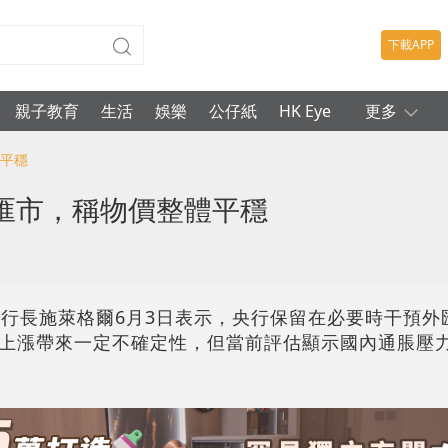
下載APP
親子教育
生活
娛樂
公仔紙
HK Eye
更多
體平穩
匯市，稱物價整體平穩
行行長施萊格爾6月3日表示，央行保留在必要時干預外
上漲帶來一定不確定性，但當前評估顯示國內通脹壓