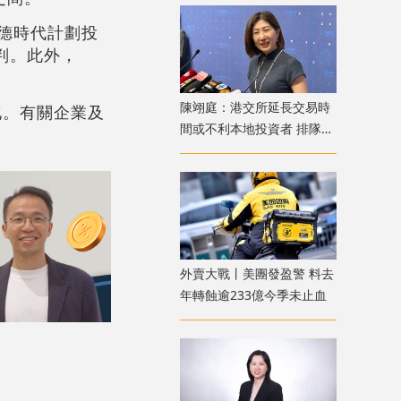
寧德時代計劃投
談判。此外，
陳翊庭：港交所延長交易時
化。有關企業及
間或不利本地投資者 排隊上
市公司數量創新高
外賣大戰丨美團發盈警 料去
年轉蝕逾233億今季未止血