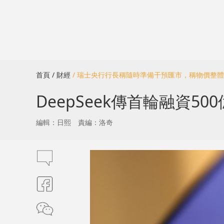
首頁
/ 財經
/ 瑞士央行行長稱隨時準備干預匯市，稱物價整
DeepSeek傳首輪融資5
編輯：日熙
責編：洛奇