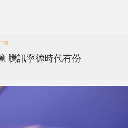
體平穩
00億 騰訊寧德時代有份