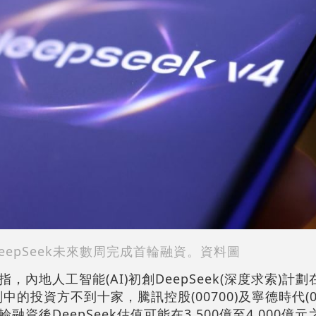
eepSeek未來數周完成首輪融資。資料圖
，內地人工智能(AI)初創DeepSeek(深度求索)計
中的投資方不到十家，騰訊控股(00700)及寧德時代(0
資後DeepSeek估值可能在3,500億至4,000億元