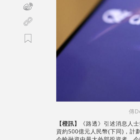
傳D
【橙訊】
《路透》引述消息人士指
資約500億元人民幣(下同)，計劃
今輪融資中最大外部投資者。今輪融