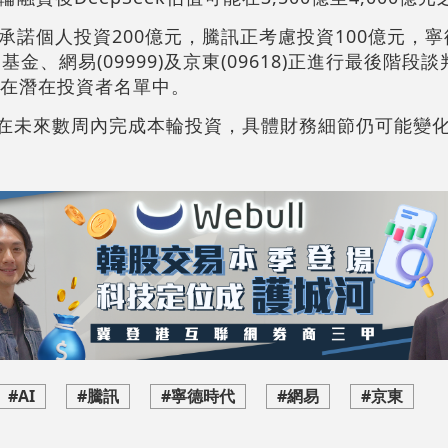
承諾個人投資200億元，騰訊正考慮投資100億元，
金、網易(09999)及京東(09618)正進行最後階段
G資本也在潛在投資者名單中。
計將在未來數周內完成本輪投資，具體財務細節仍可能變
#AI
#騰訊
#寧德時代
#網易
#京東