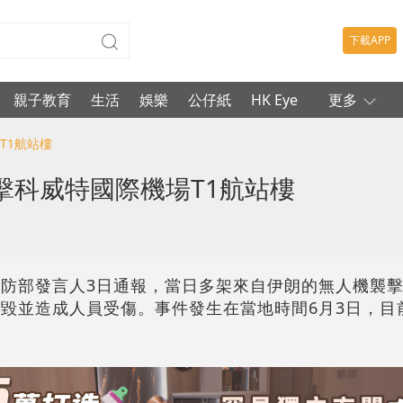
下載APP
親子教育
生活
娛樂
公仔紙
HK Eye
更多
T1航站樓
擊科威特國際機場T1航站樓
國防部發言人3日通報，當日多架來自伊朗的無人機襲
損毀並造成人員受傷。事件發生在當地時間6月3日，目