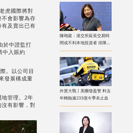
老虎國際將對
整不會影響為存
持有及賣出已有
陳翊庭：港交所延長交易時
間或不利本地投資者 排隊上
要由於中證監打
市公司數量創新高
績中入賬約
國際。以公司目
來發展構成重
外賣大戰丨美團發盈警 料去
地管理。2年
年轉蝕逾233億今季未止血
均沒有影響，對