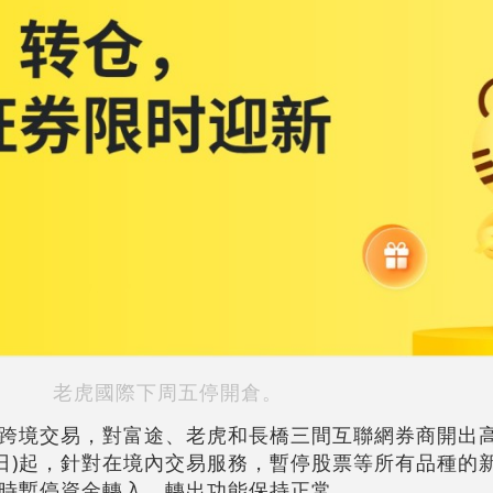
老虎國際下周五停開倉。
跨境交易，對富途、老虎和長橋三間互聯網券商開出
12日)起，針對在境內交易服務，暫停股票等所有品種的
時暫停資金轉入，轉出功能保持正常。