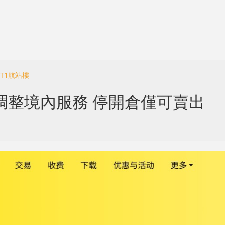
T1航站樓
調整境內服務 停開倉僅可賣出