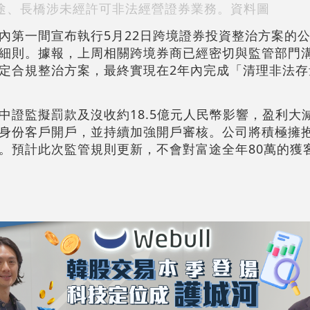
途、長橋涉未經許可非法經營證券業務。資料圖
內第一間宣布執行5月22日跨境證券投資整治方案的
細則。據報，上周相關跨境券商已經密切與監管部門
定合規整治方案，最終實現在2年內完成「清理非法存
監擬罰款及沒收約18.5億元人民幣影響，盈利大減61
身份客戶開戶，並持續加強開戶審核。公司將積極擁
。預計此次監管規則更新，不會對富途全年80萬的獲