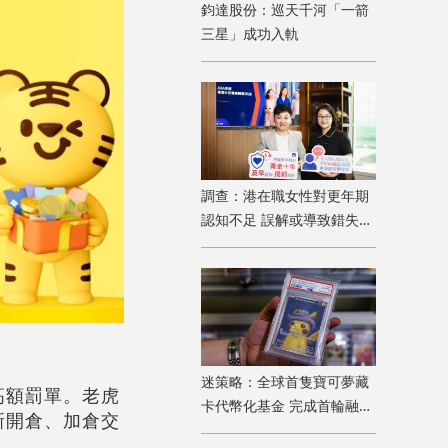
鈞達股份：巡天千河「一箭
三星」成功入軌
調查：港在職女性對更年期
認知不足 誤解或導致錯失
「黃金預防期」
迷策略：全球首隻寶可夢藏
高額罰單。老虎
卡代幣化基金 完成首輪融資
新開倉、加倉交
兼獲超購