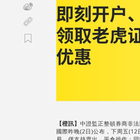
【橙訊】
中證監正整頓券商非法
國際昨晚(2日)公布，下周五(
易，僅支持賣出、平倉操作；同