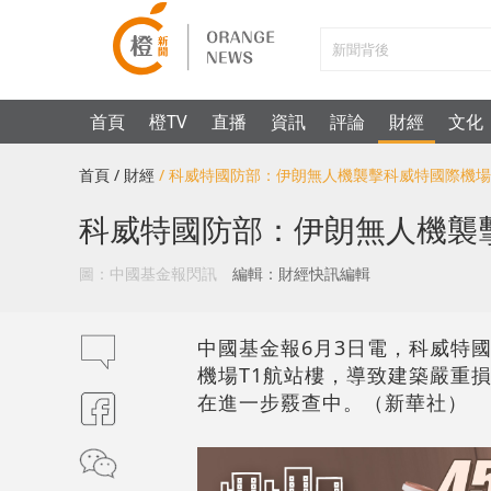
首頁
橙TV
直播
資訊
評論
財經
文化
首頁
/ 財經
/ 科威特國防部：伊朗無人機襲擊科威特國際機場
科威特國防部：伊朗無人機襲
圖：中國基金報閃訊
編輯：財經快訊編輯
中國基金報6月3日電，科威特
機場T1航站樓，導致建築嚴重
在進一步覈查中。（新華社）