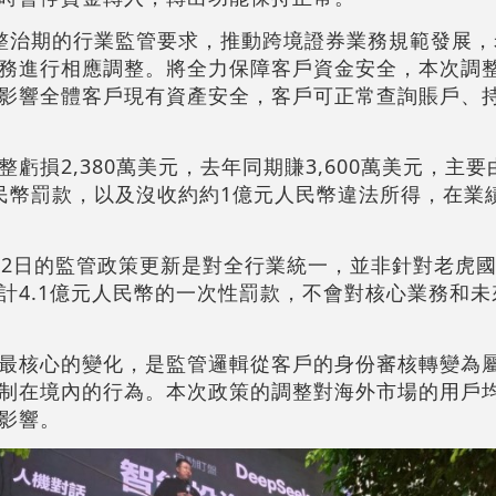
整治期的行業監管要求，推動跨境證券業務規範發展，
務進行相應調整。將全力保障客戶資金安全，本次調
影響全體客戶現有資產安全，客戶可正常查詢賬戶、
虧損2,380萬美元，去年同期賺3,600萬美元，主
民幣罰款，以及沒收約約1億元人民幣違法所得，在業
22日的監管政策更新是對全行業統一，並非針對老虎
計4.1億元人民幣的一次性罰款，不會對核心業務和未
最核心的變化，是監管邏輯從客戶的身份審核轉變為屬
制在境內的行為。本次政策的調整對海外市場的用戶
影響。