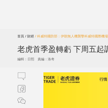
首頁
/ 財經
/ 科威特國防部：伊朗無人機襲擊科威特國際機場
老虎首季盈轉虧 下周五起
編輯：日熙
責編：洛奇