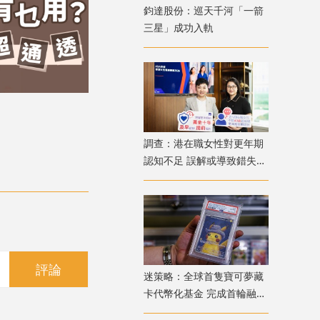
鈞達股份：巡天千河「一箭
三星」成功入軌
調查：港在職女性對更年期
認知不足 誤解或導致錯失
「黃金預防期」
評論
迷策略：全球首隻寶可夢藏
卡代幣化基金 完成首輪融資
兼獲超購