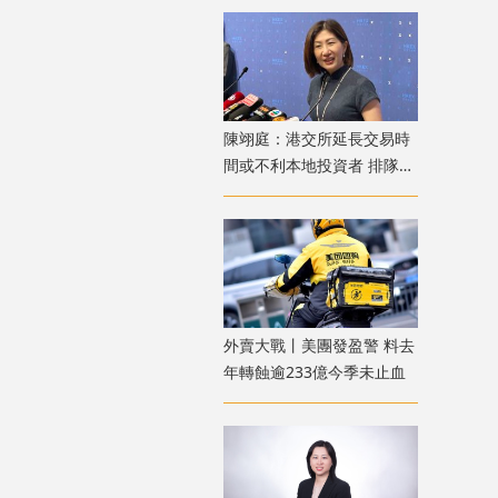
陳翊庭：港交所延長交易時
間或不利本地投資者 排隊上
市公司數量創新高
外賣大戰丨美團發盈警 料去
年轉蝕逾233億今季未止血