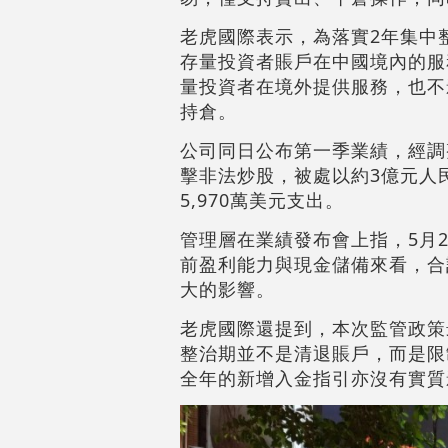
老虎國際表示，為落實2年集中
存量投資者賬戶在中國境內的服
量投資者在境外提供服務，也不
持倉。
公司同日公布第一季業績，經調整
擊非法炒股，被處以約3億元人
5,970萬美元支出。
管理層在業績發布會上指，5月
前盈利能力與現金儲備來看，合
大的影響。
老虎國際還提到，本次監管政策
整治期並不是清退賬戶，而是限
全年的新增入金指引亦沒有實質