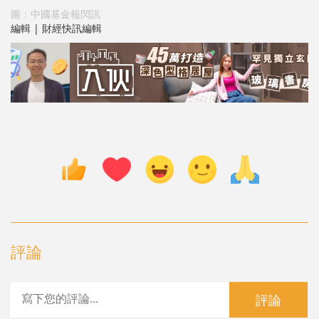
圖：中國基金報閃訊
編輯 | 財經快訊編輯
評論
評論