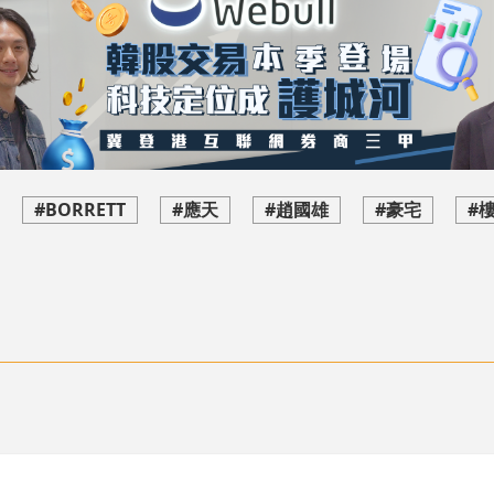
#BORRETT
#應天
#趙國雄
#豪宅
#