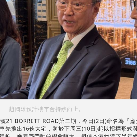
趙國雄預計樓市會持續向上。
21 BORRETT ROAD第二期，今日(2日)命名為「
先推出16伙大宅，將於下周三(10日)起以招標形式
復甦，受豪宅帶動的機會較大，相信本港經濟下半年