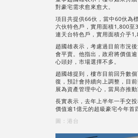
對豪宅需求愈來愈大。
項目共提供66伙，當中60伙為標
六伙特色戶，實用面積1,800至
連天台特色戶，實用面積介乎1,8
趙國雄表示，考慮過目前市況後
會平賣。他指出，政府將價值逾
心頭好，市場選擇不多。
趙國雄提到，樓市目前回升數個
復，預計會持續向上調整，目前
展為資產管理中心，當局亦推動
長實表示，去年上半年一手交投8
價值逾1億元的超級豪宅今年首四
圖：港台