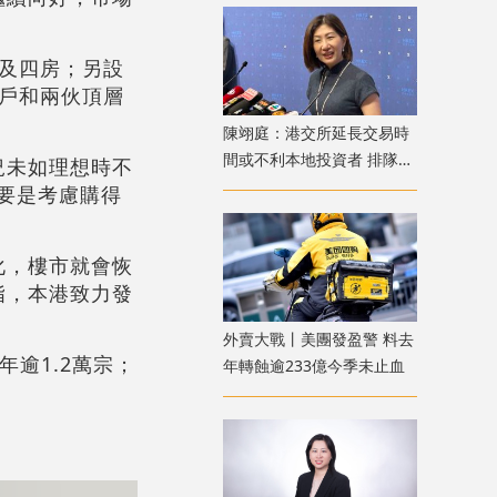
房及四房；另設
準戶和兩伙頂層
陳翊庭：港交所延長交易時
間或不利本地投資者 排隊上
況未如理想時不
市公司數量創新高
主要是考慮購得
化，樓市就會恢
指，本港致力發
外賣大戰丨美團發盈警 料去
逾1.2萬宗；
年轉蝕逾233億今季未止血
。