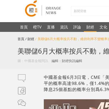
首頁
橙TV
直播
資訊
評論
財經
文化
首頁
/ 財經
/ 美聯儲6月大概率按兵不動，維持利率不變概率達9
美聯儲6月大概率按兵不動，維
圖：中國基金報閃訊
編輯：財經快訊編輯
中國基金報6月3日電，CME
平的概率高達98.6%，僅1.4
降息25個基點的概率分別爲6.3%