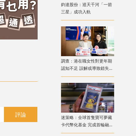
鈞達股份：巡天千河「一箭
三星」成功入軌
調查：港在職女性對更年期
認知不足 誤解或導致錯失
「黃金預防期」
評論
迷策略：全球首隻寶可夢藏
卡代幣化基金 完成首輪融資
兼獲超購