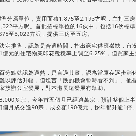
準分層單位，實用面積1,875至2,193方呎，主打三
3,022平方呎。首批招標單位的16伙中，包括16伙標
75至3,022方呎，提供三房至五房。
決定推售，認為是合適時間，指出豪宅供應稀缺，市
1億元的住宅物業印花稅稅率上調至6.25%，但買家
百分點就認為過熱，是言過其實，認為當庫存逐步消
難以評估升幅，但坦言「跌的機會暫時看不到」。他
家族辦公室發展，對本港長遠發展有幫助。
,000多宗，今年首五個月已經逾萬宗，預計整個上半年
個月成交逾90宗，成交額190億元，按年都升逾1倍