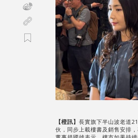
【橙訊】
長實旗下半山波老道21號
伙，同步上載樓書及銷售安排，率
董事趙國雄表示，樓市如果持續