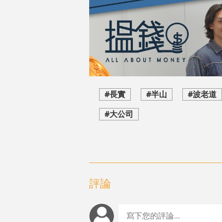
#長實
#半山
#波老道
#大公司
評論