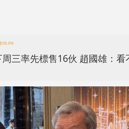
8.6%
周三率先標售16伙 趙國雄：看