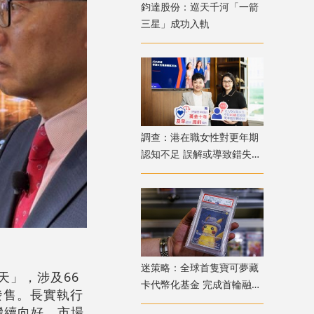
鈞達股份：巡天千河「一箭
三星」成功入軌
調查：港在職女性對更年期
認知不足 誤解或導致錯失
「黃金預防期」
迷策略：全球首隻寶可夢藏
應天」，涉及66
卡代幣化基金 完成首輪融資
發售。長實執行
兼獲超購
繼續向好，市場