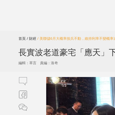
首頁
/ 財經
/ 美聯儲6月大概率按兵不動，維持利率不變概率達9
長實波老道豪宅「應天」下
編輯：草言
責編：洛奇