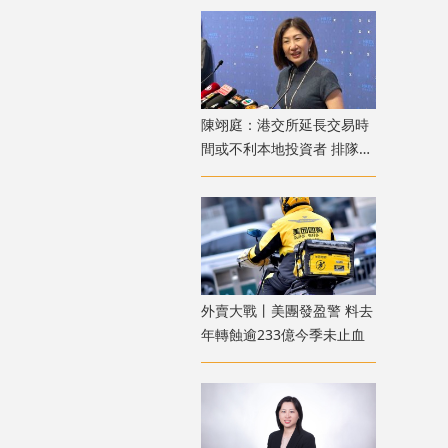
陳翊庭：港交所延長交易時
間或不利本地投資者 排隊上
市公司數量創新高
外賣大戰丨美團發盈警 料去
年轉蝕逾233億今季未止血