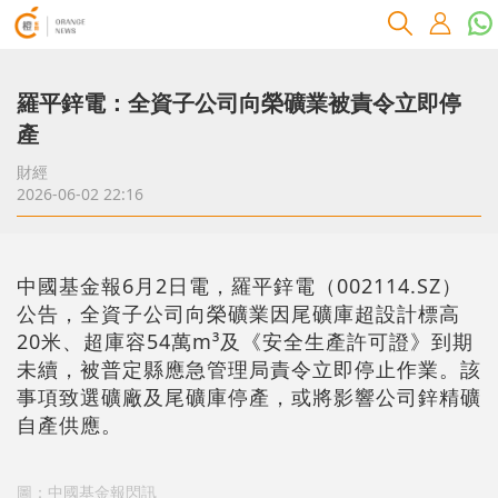
羅平鋅電：全資子公司向榮礦業被責令立即停
產
財經
2026-06-02 22:16
中國基金報6月2日電，羅平鋅電（002114.SZ）
公告，全資子公司向榮礦業因尾礦庫超設計標高
20米、超庫容54萬m³及《安全生產許可證》到期
未續，被普定縣應急管理局責令立即停止作業。該
事項致選礦廠及尾礦庫停產，或將影響公司鋅精礦
自產供應。
圖：中國基金報閃訊