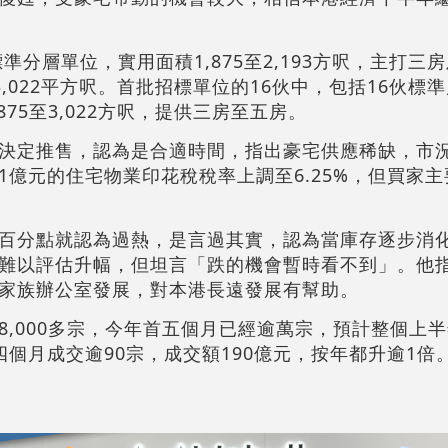
準分層單位，實用面積1,875至2,193方呎，主打三
3,022平方呎。首批招標單位的16伙中，包括16伙標
75至3,022方呎，提供三房至五房。
決定推售，認為是合適時間，指出豪宅供應稀缺，市
1億元的住宅物業印花稅稅率上調至6.25%，但買家
百分點就認為過熱，是言過其實，認為當庫存逐步消
難以評估升幅，但坦言「跌的機會暫時看不到」。他
家族辦公室發展，對本港長遠發展有幫助。
,000多宗，今年首五個月已經逾萬宗，預計整個上半年
個月成交逾90宗，成交額190億元，按年都升逾1倍