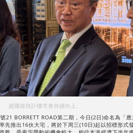
趙國雄預計樓市會持續向上。
21 BORRETT ROAD第二期，今日(2日)命名為「
先推出16伙大宅，將於下周三(10日)起以招標形式
復甦，受豪宅帶動的機會較大，相信本港經濟下半年