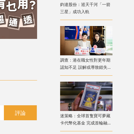
鈞達股份：巡天千河「一箭
三星」成功入軌
調查：港在職女性對更年期
認知不足 誤解或導致錯失
「黃金預防期」
評論
迷策略：全球首隻寶可夢藏
卡代幣化基金 完成首輪融資
兼獲超購