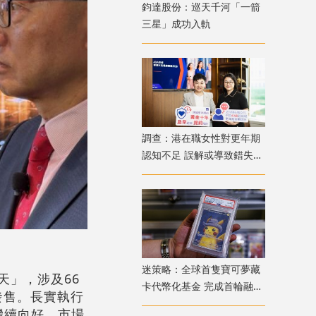
鈞達股份：巡天千河「一箭
三星」成功入軌
調查：港在職女性對更年期
認知不足 誤解或導致錯失
「黃金預防期」
迷策略：全球首隻寶可夢藏
應天」，涉及66
卡代幣化基金 完成首輪融資
發售。長實執行
兼獲超購
繼續向好，市場