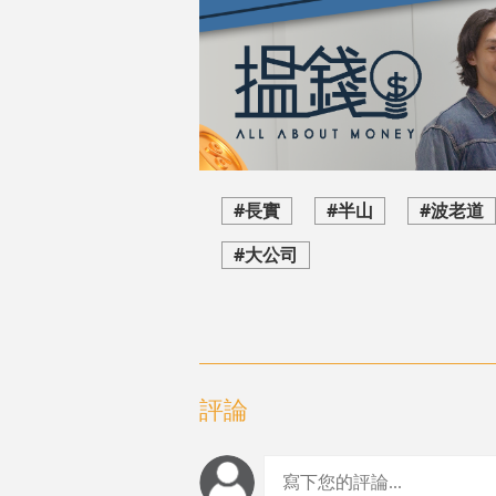
#長實
#半山
#波老道
#大公司
評論