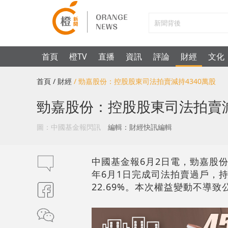
首頁
橙TV
直播
資訊
評論
財經
文化
首頁
/ 財經
/ 勁嘉股份：控股股東司法拍賣減持4340萬股
勁嘉股份：控股股東司法拍賣減
圖：中國基金報閃訊
編輯：財經快訊編輯
中國基金報6月2日電，勁嘉股份（
年6月1日完成司法拍賣過戶，持股
22.69%。本次權益變動不導