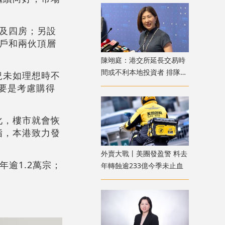
房及四房；另設
準戶和兩伙頂層
陳翊庭：港交所延長交易時
間或不利本地投資者 排隊上
況未如理想時不
市公司數量創新高
主要是考慮購得
化，樓市就會恢
指，本港致力發
外賣大戰丨美團發盈警 料去
逾1.2萬宗；
年轉蝕逾233億今季未止血
。