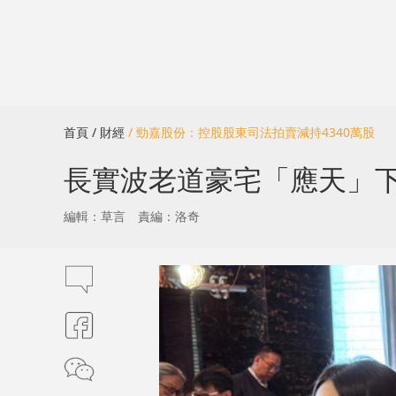
首頁
/ 財經
/ 勁嘉股份：控股股東司法拍賣減持4340萬股
長實波老道豪宅「應天」下
編輯：草言
責編：洛奇