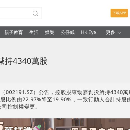
下載APP
親子教育
生活
娛樂
公仔紙
HK Eye
更多
持4340萬股
002191.SZ）公告，控股股東勁嘉創投所持4340萬
比例由22.97%降至19.90%，一致行動人合計持股由
致公司控制權變更。