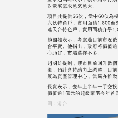
對豪宅需求愈來愈大。
項目共提供66伙，當中60伙為標
六伙特色戶，實用面積1,800至
連天台特色戶，實用面積介乎1,8
趙國雄表示，考慮過目前市況後
會平賣。他指出，政府將價值逾
心頭好，市場選擇不多。
趙國雄提到，樓市目前回升數個
復，預計會持續向上調整，目前
展為資產管理中心，當局亦推動
長實表示，去年上半年一手交投8
價值逾1億元的超級豪宅今年首四
圖：港台