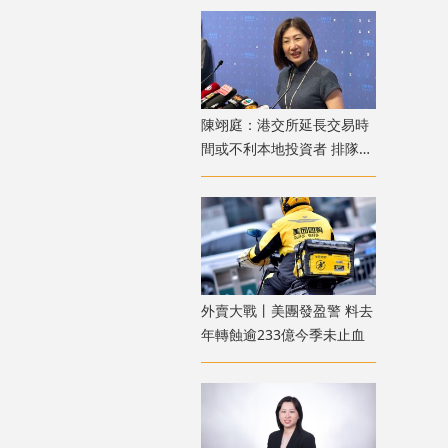
陳翊庭：港交所延長交易時
間或不利本地投資者 排隊上
市公司數量創新高
外賣大戰丨美團發盈警 料去
年轉蝕逾233億今季未止血