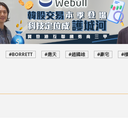
#BORRETT
#應天
#趙國雄
#豪宅
#