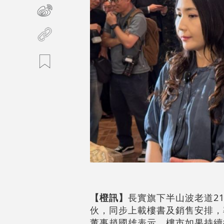
【橙訊】
長實旗下半山波老道21號
伙，同步上載樓書及銷售安排，率
董事趙國雄表示，樓市如果持續