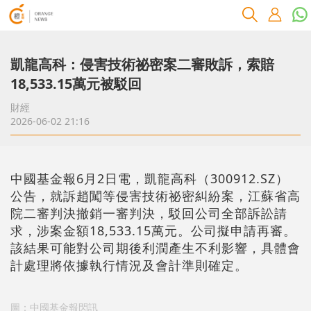
凱龍高科：侵害技術祕密案二審敗訴，索賠
18,533.15萬元被駁回
財經
2026-06-02 21:16
中國基金報6月2日電，凱龍高科（300912.SZ）
公告，就訴趙闖等侵害技術祕密糾紛案，江蘇省高
院二審判決撤銷一審判決，駁回公司全部訴訟請
求，涉案金額18,533.15萬元。公司擬申請再審。
該結果可能對公司期後利潤產生不利影響，具體會
計處理將依據執行情況及會計準則確定。
圖：中國基金報閃訊