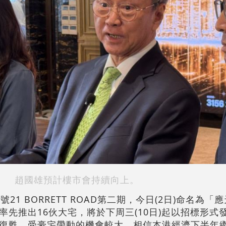
趙國雄預計樓市會持續向上。
21 BORRETT ROAD第二期，今日(2日)命名為「
先推出16伙大宅，將於下周三(10日)起以招標形式
復甦，受豪宅帶動的機會較大，相信本港經濟下半年