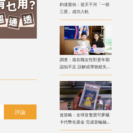
鈞達股份：巡天千河「一箭
三星」成功入軌
調查：港在職女性對更年期
認知不足 誤解或導致錯失
「黃金預防期」
評論
迷策略：全球首隻寶可夢藏
卡代幣化基金 完成首輪融資
兼獲超購