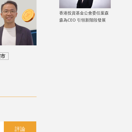
香港投資基金公會委任葉森
森為CEO 引領新階段發展
樓市
評論