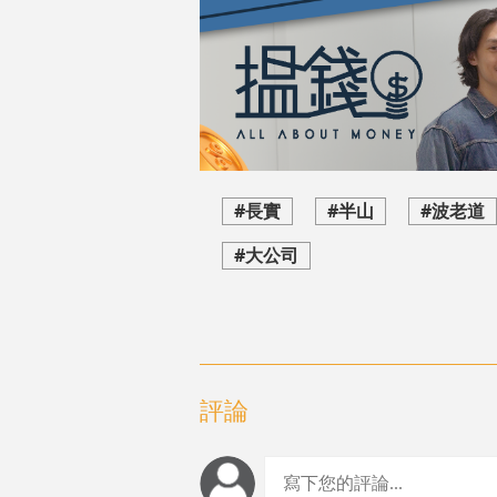
#長實
#半山
#波老道
#大公司
評論