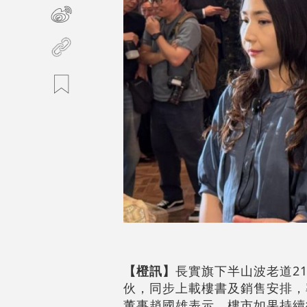
【橙訊】
長實旗下半山波老道21號
伙，同步上載樓書及銷售安排，率
董事趙國雄表示，樓市如果持續