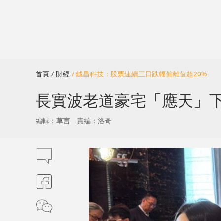
首頁
/ 財經
/ 鋮昌科技：股票連續三日跌幅偏離值超20%
長實波老道豪宅「應天」下
編輯：草言
責編：洛奇