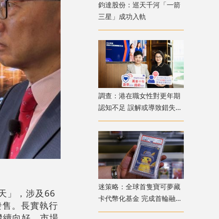
鈞達股份：巡天千河「一箭
三星」成功入軌
調查：港在職女性對更年期
認知不足 誤解或導致錯失
「黃金預防期」
迷策略：全球首隻寶可夢藏
應天」，涉及66
卡代幣化基金 完成首輪融資
發售。長實執行
兼獲超購
繼續向好，市場