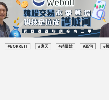
#BORRETT
#應天
#趙國雄
#豪宅
#