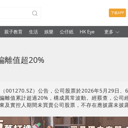
下載APP
親子教育
生活
娛樂
公仔紙
HK Eye
更多
離值超20%
01270.SZ）公告，公司股票於2026年5月29日、
偏離值累計超過20%，構成異常波動。經覈查，公司
東及實控人期間未買賣公司股票，不存在應披露未披