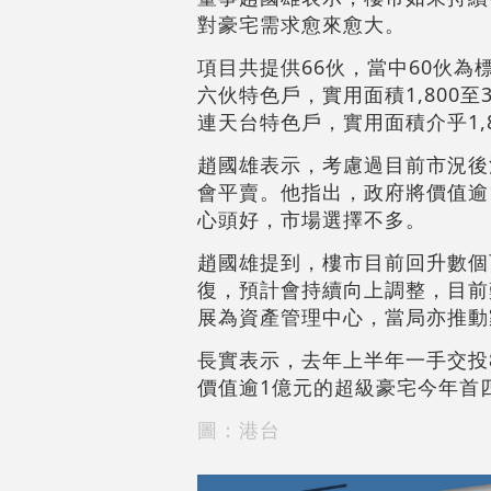
對豪宅需求愈來愈大。
項目共提供66伙，當中60伙為標
六伙特色戶，實用面積1,800至
連天台特色戶，實用面積介乎1,8
趙國雄表示，考慮過目前市況後
會平賣。他指出，政府將價值逾
心頭好，市場選擇不多。
趙國雄提到，樓市目前回升數個
復，預計會持續向上調整，目前
展為資產管理中心，當局亦推動
長實表示，去年上半年一手交投8
價值逾1億元的超級豪宅今年首四
圖：港台