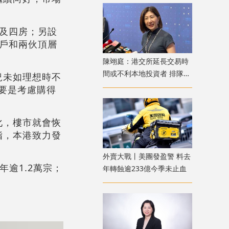
房及四房；另設
準戶和兩伙頂層
陳翊庭：港交所延長交易時
間或不利本地投資者 排隊上
況未如理想時不
市公司數量創新高
主要是考慮購得
化，樓市就會恢
指，本港致力發
外賣大戰丨美團發盈警 料去
逾1.2萬宗；
年轉蝕逾233億今季未止血
。