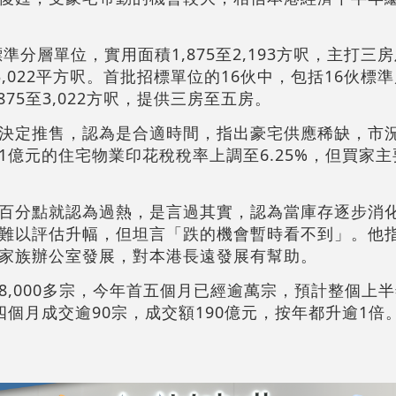
準分層單位，實用面積1,875至2,193方呎，主打三
3,022平方呎。首批招標單位的16伙中，包括16伙標
75至3,022方呎，提供三房至五房。
決定推售，認為是合適時間，指出豪宅供應稀缺，市
1億元的住宅物業印花稅稅率上調至6.25%，但買家
百分點就認為過熱，是言過其實，認為當庫存逐步消
難以評估升幅，但坦言「跌的機會暫時看不到」。他
家族辦公室發展，對本港長遠發展有幫助。
,000多宗，今年首五個月已經逾萬宗，預計整個上半年
個月成交逾90宗，成交額190億元，按年都升逾1倍