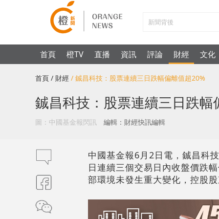
首頁
橙TV
直播
資訊
評論
財經
文化
首頁
/ 財經
/ 鋮昌科技：股票連續三日跌幅偏離值超20%
鋮昌科技：股票連續三日跌幅偏
圖：中國基金報閃訊
編輯：財經快訊編輯
中國基金報6月2日電，鋮昌科技（0
日連續三個交易日內收盤價跌幅
部環境未發生重大變化，控股股