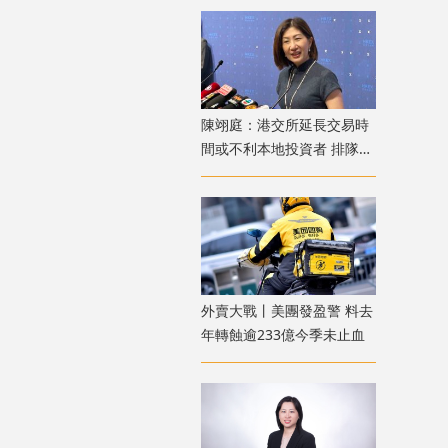
陳翊庭：港交所延長交易時
間或不利本地投資者 排隊上
市公司數量創新高
外賣大戰丨美團發盈警 料去
年轉蝕逾233億今季未止血