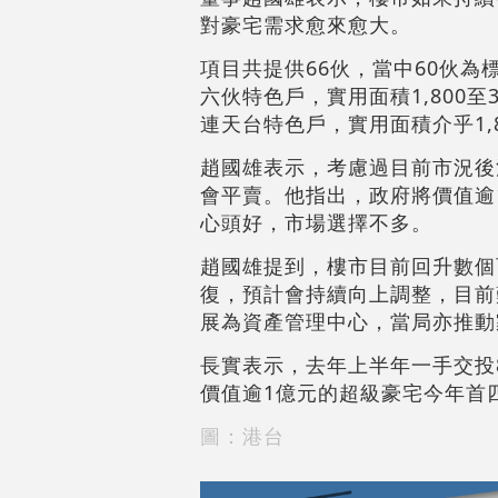
對豪宅需求愈來愈大。
項目共提供66伙，當中60伙為標
六伙特色戶，實用面積1,800至
連天台特色戶，實用面積介乎1,8
趙國雄表示，考慮過目前市況後
會平賣。他指出，政府將價值逾
心頭好，市場選擇不多。
趙國雄提到，樓市目前回升數個
復，預計會持續向上調整，目前
展為資產管理中心，當局亦推動
長實表示，去年上半年一手交投8
價值逾1億元的超級豪宅今年首四
圖：港台