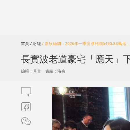
首頁
/ 財經
/ 嘉欣絲綢：2026年一季度淨利潤5490.83萬元，
長實波老道豪宅「應天」下
編輯：草言
責編：洛奇