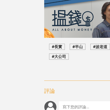
#長實
#半山
#波老道
#大公司
評論