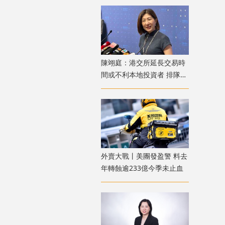
陳翊庭：港交所延長交易時
間或不利本地投資者 排隊上
市公司數量創新高
外賣大戰丨美團發盈警 料去
年轉蝕逾233億今季未止血