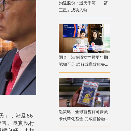
鈞達股份：巡天千河「一箭
三星」成功入軌
調查：港在職女性對更年期
認知不足 誤解或導致錯失
「黃金預防期」
迷策略：全球首隻寶可夢藏
應天」，涉及66
卡代幣化基金 完成首輪融資
發售。長實執行
兼獲超購
繼續向好，市場