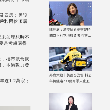
房及四房；另設
準戶和兩伙頂層
陳翊庭：港交所延長交易時
間或不利本地投資者 排隊上
況未如理想時不
市公司數量創新高
主要是考慮購得
化，樓市就會恢
指，本港致力發
外賣大戰丨美團發盈警 料去
逾1.2萬宗；
年轉蝕逾233億今季未止血
。