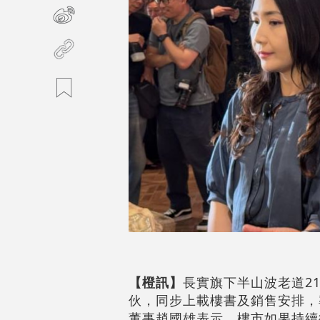
【橙訊】
長實旗下半山波老道21號
伙，同步上載樓書及銷售安排，率
董事趙國雄表示，樓市如果持續