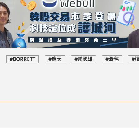
#BORRETT
#應天
#趙國雄
#豪宅
#