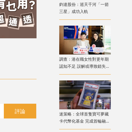
鈞達股份：巡天千河「一箭
三星」成功入軌
調查：港在職女性對更年期
認知不足 誤解或導致錯失
「黃金預防期」
評論
迷策略：全球首隻寶可夢藏
卡代幣化基金 完成首輪融資
兼獲超購