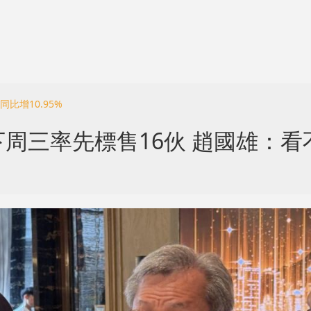
同比增10.95%
周三率先標售16伙 趙國雄：看