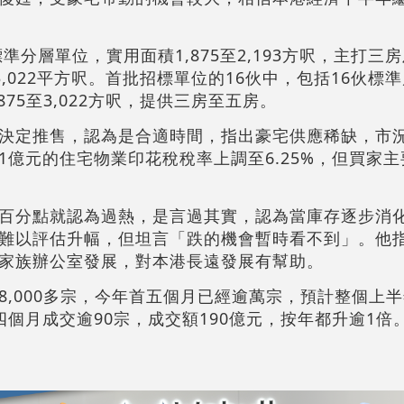
準分層單位，實用面積1,875至2,193方呎，主打三
3,022平方呎。首批招標單位的16伙中，包括16伙標
75至3,022方呎，提供三房至五房。
決定推售，認為是合適時間，指出豪宅供應稀缺，市
1億元的住宅物業印花稅稅率上調至6.25%，但買家
百分點就認為過熱，是言過其實，認為當庫存逐步消
難以評估升幅，但坦言「跌的機會暫時看不到」。他
家族辦公室發展，對本港長遠發展有幫助。
,000多宗，今年首五個月已經逾萬宗，預計整個上半年
個月成交逾90宗，成交額190億元，按年都升逾1倍