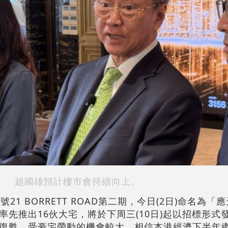
趙國雄預計樓市會持續向上。
21 BORRETT ROAD第二期，今日(2日)命名為「
先推出16伙大宅，將於下周三(10日)起以招標形式
復甦，受豪宅帶動的機會較大，相信本港經濟下半年