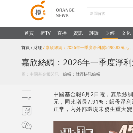
首頁
橙TV
直播
資訊
評論
財經
文化
首頁
/ 財經
/ 嘉欣絲綢：2026年一季度淨利潤5490.83萬元，
嘉欣絲綢：2026年一季度淨利潤5
圖：中國基金報閃訊
編輯：財經快訊編輯
中國基金報6月2日電，嘉欣絲綢（
元，同比增長7.91%；歸母淨利
正常，內外部環境未發生重大變