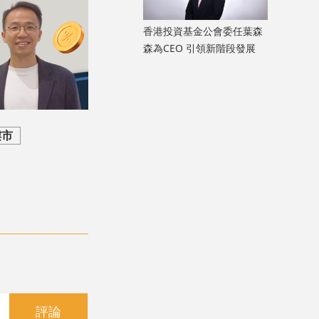
香港投資基金公會委任葉森
森為CEO 引領新階段發展
樓市
評論