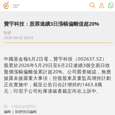
贊宇科技：股票連續3日漲幅偏離值超20%
財經
2026-06-02 20:33
中國基金報6月2日電，贊宇科技（002637.SZ）
股票於2026年5月29日至6月2日連續3個交易日收
盤價漲幅偏離值累計超20%。公司覈查確認，無應
披露未披露重大事項；控股股東及董監高增持計劃
正在實施中，截至公告日合計增持約1463.8萬
元；印尼子公司杜庫達破產裁定尚在上訴中。
圖：中國基金報閃訊
編輯 | 財經快訊編輯