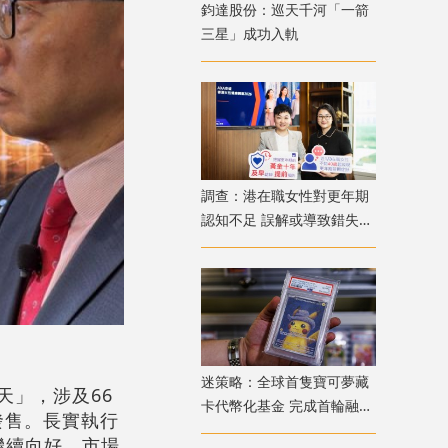
鈞達股份：巡天千河「一箭
三星」成功入軌
調查：港在職女性對更年期
認知不足 誤解或導致錯失
「黃金預防期」
迷策略：全球首隻寶可夢藏
應天」，涉及66
卡代幣化基金 完成首輪融資
發售。長實執行
兼獲超購
繼續向好，市場