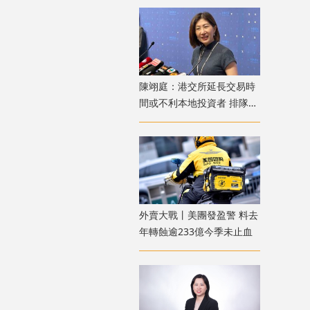
陳翊庭：港交所延長交易時
間或不利本地投資者 排隊上
市公司數量創新高
外賣大戰丨美團發盈警 料去
年轉蝕逾233億今季未止血