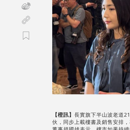
【橙訊】
長實旗下半山波老道21號
伙，同步上載樓書及銷售安排，率
董事趙國雄表示，樓市如果持續