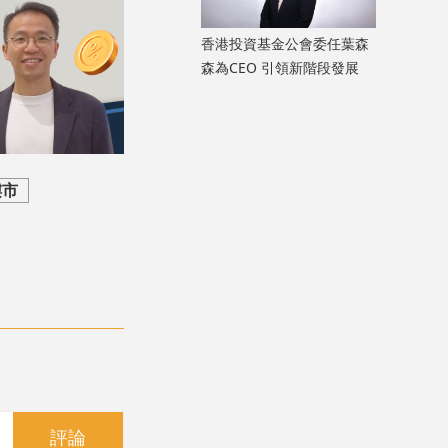
香港投資基金公會委任葉森
森為CEO 引領新階段發展
樓市
評論