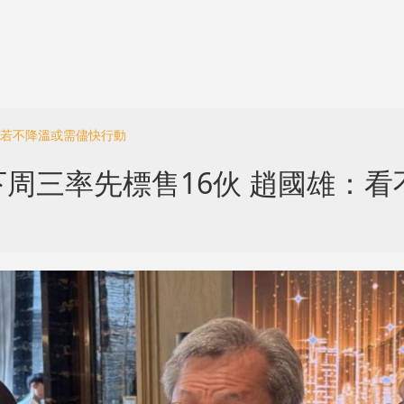
脹若不降溫或需儘快行動
周三率先標售16伙 趙國雄：看