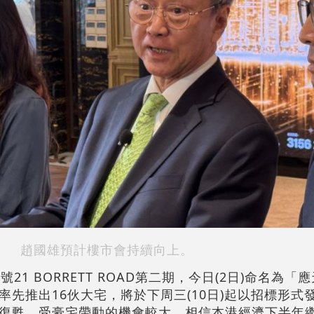
趙國雄預計樓市會持續向上。
21 BORRETT ROAD第二期，今日(2日)命名為「
先推出16伙大宅，將於下周三(10日)起以招標形式
復甦，受豪宅帶動的機會較大，相信本港經濟下半年