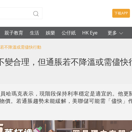
下載APP
親子教育
生活
娛樂
公仔紙
HK Eye
更多
脹若不降溫或需儘快行動
不變合理，但通脹若不降溫或需儘快
官員哈瑪克表示，現階段保持利率穩定是適宜的。他更
物價。若通脹趨勢未能緩解，美聯儲可能需「儘快」