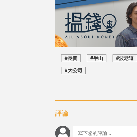
#長實
#半山
#波老道
#大公司
評論