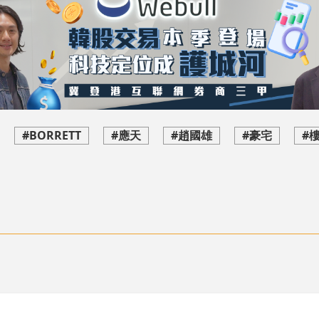
#BORRETT
#應天
#趙國雄
#豪宅
#