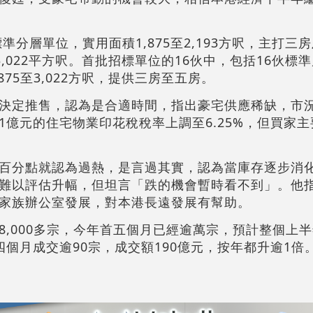
準分層單位，實用面積1,875至2,193方呎，主打三
3,022平方呎。首批招標單位的16伙中，包括16伙標
75至3,022方呎，提供三房至五房。
決定推售，認為是合適時間，指出豪宅供應稀缺，市
1億元的住宅物業印花稅稅率上調至6.25%，但買家
百分點就認為過熱，是言過其實，認為當庫存逐步消
難以評估升幅，但坦言「跌的機會暫時看不到」。他
家族辦公室發展，對本港長遠發展有幫助。
,000多宗，今年首五個月已經逾萬宗，預計整個上半年
個月成交逾90宗，成交額190億元，按年都升逾1倍