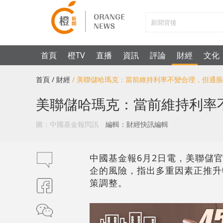
首頁
橙TV
直播
資訊
評論
財經
文化
首頁
/ 財經
/ 美聯儲哈瑪克：當前維持利率不變合理，但通
美聯儲哈瑪克：當前維持利率
圖：中國基金報閃訊
編輯：財經快訊編輯
中國基金報6月2日電，美聯儲
企的風險，指出多重因素正推升
策調整。