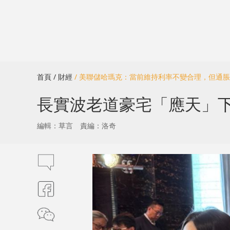
首頁
/ 財經
/ 美聯儲哈瑪克：當前維持利率不變合理，但通
長實波老道豪宅「應天」下
編輯：草言
責編：洛奇