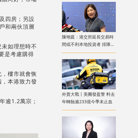
房及四房；另設
準戶和兩伙頂層
陳翊庭：港交所延長交易時
間或不利本地投資者 排隊上
況未如理想時不
市公司數量創新高
主要是考慮購得
化，樓市就會恢
指，本港致力發
外賣大戰丨美團發盈警 料去
逾1.2萬宗；
年轉蝕逾233億今季未止血
。