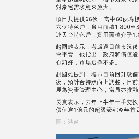
對豪宅需求愈來愈大。
項目共提供66伙，當中60伙為標
六伙特色戶，實用面積1,800至
連天台特色戶，實用面積介乎1,8
趙國雄表示，考慮過目前市況後
會平賣。他指出，政府將價值逾
心頭好，市場選擇不多。
趙國雄提到，樓市目前回升數個
復，預計會持續向上調整，目前
展為資產管理中心，當局亦推動
長實表示，去年上半年一手交投8
價值逾1億元的超級豪宅今年首四
圖：港台