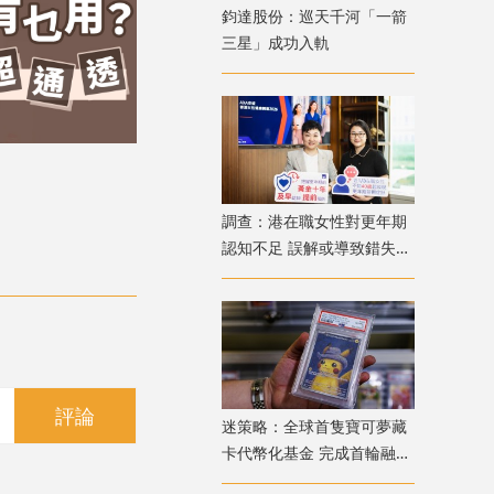
鈞達股份：巡天千河「一箭
三星」成功入軌
調查：港在職女性對更年期
認知不足 誤解或導致錯失
「黃金預防期」
評論
迷策略：全球首隻寶可夢藏
卡代幣化基金 完成首輪融資
兼獲超購