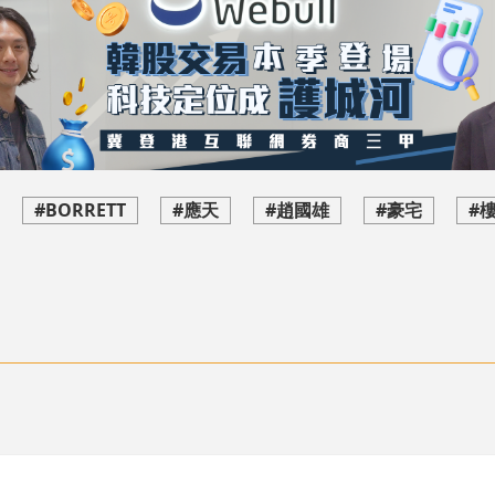
#BORRETT
#應天
#趙國雄
#豪宅
#