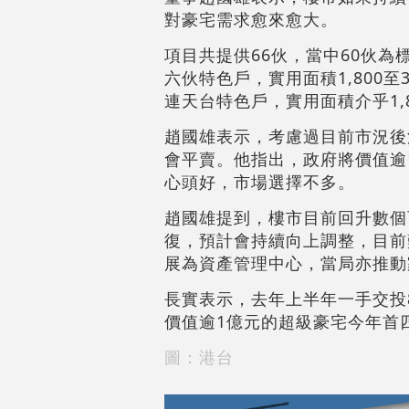
對豪宅需求愈來愈大。
項目共提供66伙，當中60伙為標
六伙特色戶，實用面積1,800至
連天台特色戶，實用面積介乎1,8
趙國雄表示，考慮過目前市況後
會平賣。他指出，政府將價值逾
心頭好，市場選擇不多。
趙國雄提到，樓市目前回升數個
復，預計會持續向上調整，目前
展為資產管理中心，當局亦推動
長實表示，去年上半年一手交投8
價值逾1億元的超級豪宅今年首四
圖：港台