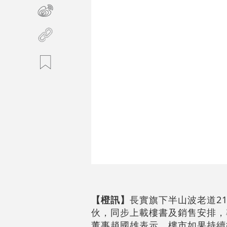
【橙訊】
長實旗下半山波老道21號
伙，同步上載樓書及銷售安排，率
董事趙國雄表示，樓市如果持續