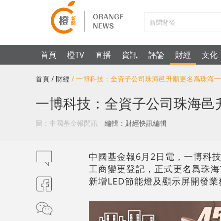
首頁
橙TV
直播
資訊
評論
財經
文化
首頁
/ 財經
/ 一博科技：全資子公司珠海邑升順更名爲珠海
一博科技：全資子公司珠海邑
圖：中國基金報閃訊
編輯：財經快訊編輯
中國基金報6月2日電，一博科技
工商變更登記，正式更名爲珠海
新增LED節能燈及顯示屏開發業