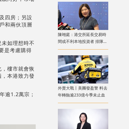
房及四房；另設
準戶和兩伙頂層
陳翊庭：港交所延長交易時
間或不利本地投資者 排隊上
況未如理想時不
市公司數量創新高
主要是考慮購得
化，樓市就會恢
指，本港致力發
外賣大戰丨美團發盈警 料去
逾1.2萬宗；
年轉蝕逾233億今季未止血
。