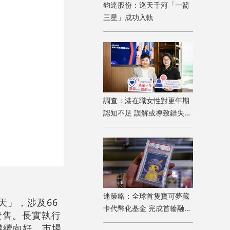
鈞達股份：巡天千河「一箭
三星」成功入軌
調查：港在職女性對更年期
認知不足 誤解或導致錯失
「黃金預防期」
迷策略：全球首隻寶可夢藏
應天」，涉及66
卡代幣化基金 完成首輪融資
發售。長實執行
兼獲超購
繼續向好，市場