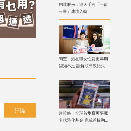
鈞達股份：巡天千河「一箭
三星」成功入軌
調查：港在職女性對更年期
認知不足 誤解或導致錯失
「黃金預防期」
評論
迷策略：全球首隻寶可夢藏
卡代幣化基金 完成首輪融資
兼獲超購