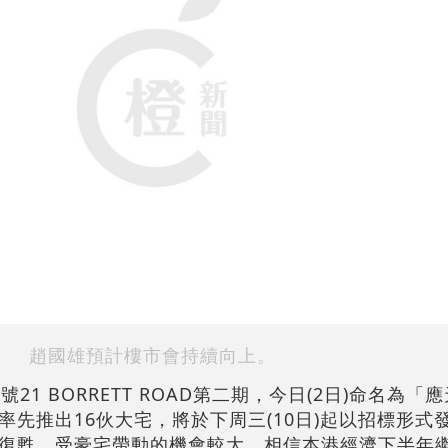
趙國雄預計樓市會持續向上。
21 BORRETT ROAD第二期，今日(2日)命名為「
先推出16伙大宅，將於下周三(10日)起以招標形式
復甦，受豪宅帶動的機會較大，相信本港經濟下半年