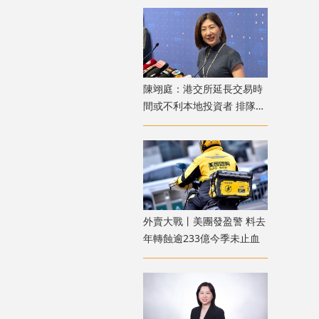
陳翊庭：港交所延長交易時
間或不利本地投資者 排隊上
市公司數量創新高
外賣大戰丨美團發盈警 料去
年轉蝕逾233億今季未止血