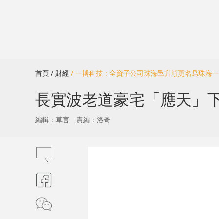
首頁
/ 財經
/ 一博科技：全資子公司珠海邑升順更名爲珠海
長實波老道豪宅「應天」下
編輯：草言
責編：洛奇