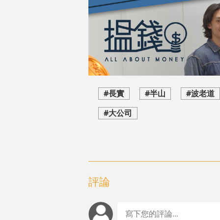
#長實
#半山
#波老道
#大公司
評論