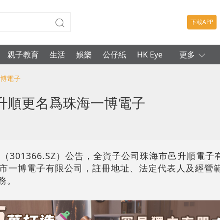
下載APP
親子教育
生活
娛樂
公仔紙
HK Eye
更多
一博電子
升順更名爲珠海一博電子
（301366.SZ）公告，全資子公司珠海市邑升順電
市一博電子有限公司，註冊地址、法定代表人及經營
務。