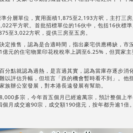
準分層單位，實用面積1,875至2,193方呎，主打三
3,022平方呎。首批招標單位的16伙中，包括16伙標
75至3,022方呎，提供三房至五房。
決定推售，認為是合適時間，指出豪宅供應稀缺，市
1億元的住宅物業印花稅稅率上調至6.25%，但買家
百分點就認為過熱，是言過其實，認為當庫存逐步消
難以評估升幅，但坦言「跌的機會暫時看不到」。他
家族辦公室發展，對本港長遠發展有幫助。
,000多宗，今年首五個月已經逾萬宗，預計整個上半年
個月成交逾90宗，成交額190億元，按年都升逾1倍