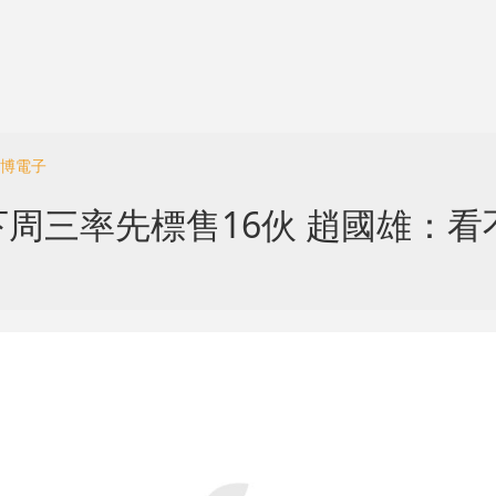
一博電子
周三率先標售16伙 趙國雄：看