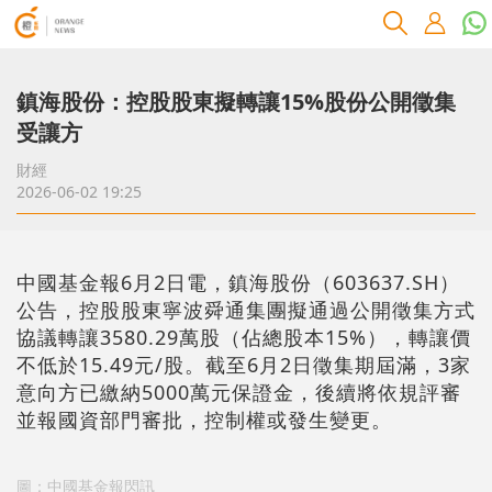
鎮海股份：控股股東擬轉讓15%股份公開徵集
受讓方
財經
2026-06-02 19:25
中國基金報6月2日電，鎮海股份（603637.SH）
公告，控股股東寧波舜通集團擬通過公開徵集方式
協議轉讓3580.29萬股（佔總股本15%），轉讓價
不低於15.49元/股。截至6月2日徵集期屆滿，3家
意向方已繳納5000萬元保證金，後續將依規評審
並報國資部門審批，控制權或發生變更。
圖：中國基金報閃訊