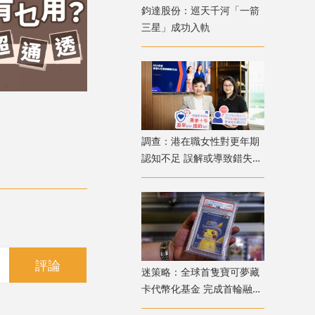
鈞達股份：巡天千河「一箭
三星」成功入軌
調查：港在職女性對更年期
認知不足 誤解或導致錯失
「黃金預防期」
評論
迷策略：全球首隻寶可夢藏
卡代幣化基金 完成首輪融資
兼獲超購