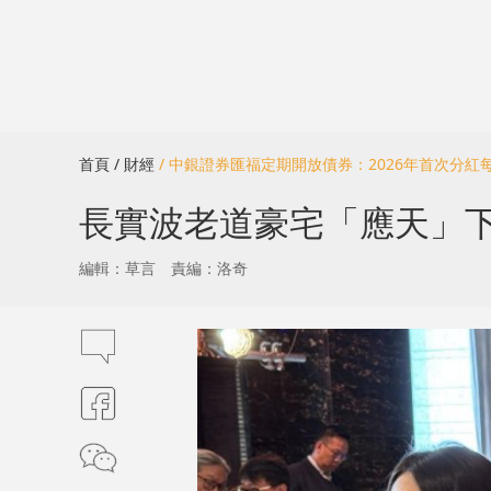
首頁
/ 財經
/ 中銀證券匯福定期開放債券：2026年首次分紅每1
長實波老道豪宅「應天」下
編輯：草言
責編：洛奇