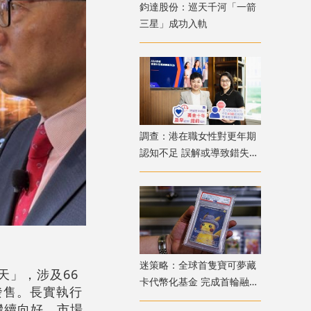
鈞達股份：巡天千河「一箭
三星」成功入軌
調查：港在職女性對更年期
認知不足 誤解或導致錯失
「黃金預防期」
迷策略：全球首隻寶可夢藏
應天」，涉及66
卡代幣化基金 完成首輪融資
發售。長實執行
兼獲超購
繼續向好，市場