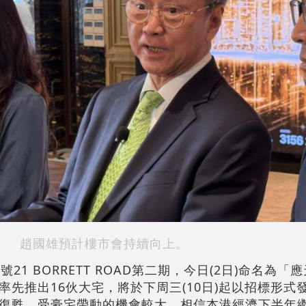
趙國雄預計樓市會持續向上。
21 BORRETT ROAD第二期，今日(2日)命名為「
先推出16伙大宅，將於下周三(10日)起以招標形式
復甦，受豪宅帶動的機會較大，相信本港經濟下半年