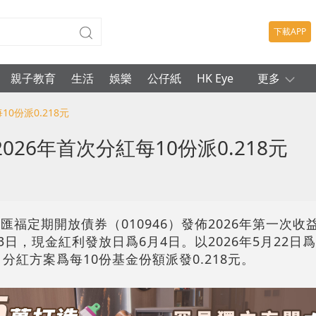
下載APP
親子教育
生活
娛樂
公仔紙
HK Eye
更多
0份派0.218元
26年首次分紅每10份派0.218元
匯福定期開放債券（010946）發佈2026年第一次收
3日，現金紅利發放日爲6月4日。以2026年5月22日
5元，分紅方案爲每10份基金份額派發0.218元。