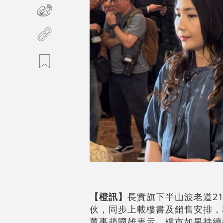
【橙訊】
長實旗下半山波老道21號
伙，同步上載樓書及銷售安排，率
董事趙國雄表示，樓市如果持續