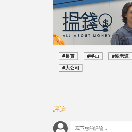
#長實
#半山
#波老道
#大公司
評論