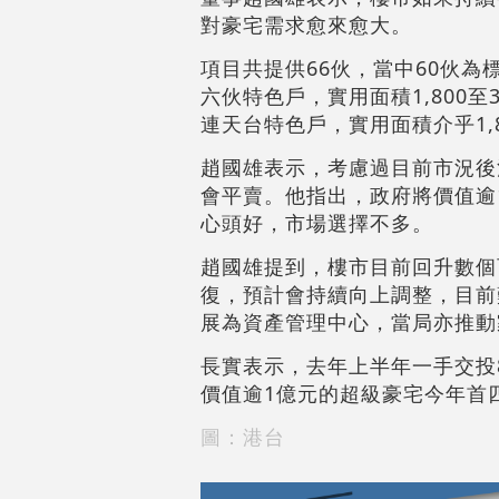
對豪宅需求愈來愈大。
項目共提供66伙，當中60伙為標
六伙特色戶，實用面積1,800至
連天台特色戶，實用面積介乎1,8
趙國雄表示，考慮過目前市況後
會平賣。他指出，政府將價值逾
心頭好，市場選擇不多。
趙國雄提到，樓市目前回升數個
復，預計會持續向上調整，目前
展為資產管理中心，當局亦推動
長實表示，去年上半年一手交投8
價值逾1億元的超級豪宅今年首四
圖：港台