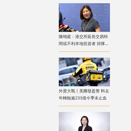
陳翊庭：港交所延長交易時
間或不利本地投資者 排隊上
市公司數量創新高
外賣大戰丨美團發盈警 料去
年轉蝕逾233億今季未止血