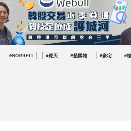
#BORRETT
#應天
#趙國雄
#豪宅
#