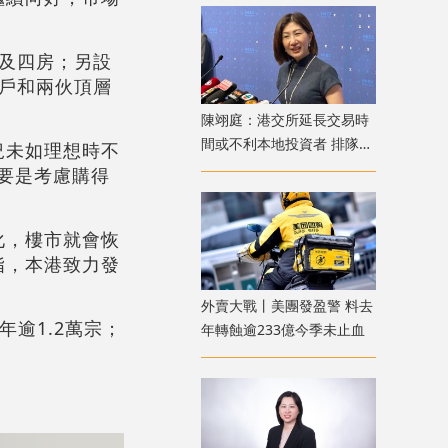
房及四房；另設
準戶和兩伙頂層
陳翊庭：港交所延長交易時
間或不利本地投資者 排隊上
況未如理想時不
市公司數量創新高
主要是考慮購得
化，樓市就會恢
指，本港致力發
外賣大戰丨美團發盈警 料去
逾1.2萬宗；
年轉蝕逾233億今季未止血
。