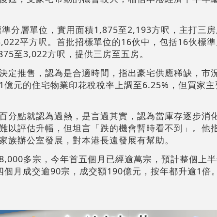
準分層單位，實用面積1,875至2,193方呎，主打三
3,022平方呎。首批招標單位的16伙中，包括16伙標
75至3,022方呎，提供三房至五房。
決定推售，認為是合適時間，指出豪宅供應稀缺，市
1億元的住宅物業印花稅稅率上調至6.25%，但買家
百分點就認為過熱，是言過其實，認為當庫存逐步消
難以評估升幅，但坦言「跌的機會暫時看不到」。他
家族辦公室發展，對本港長遠發展有幫助。
,000多宗，今年首五個月已經逾萬宗，預計整個上半年
個月成交逾90宗，成交額190億元，按年都升逾1倍