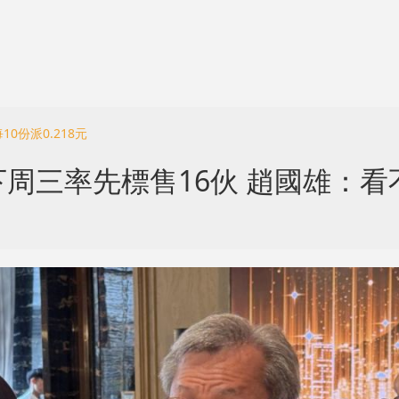
0份派0.218元
周三率先標售16伙 趙國雄：看