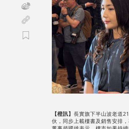
【橙訊】
長實旗下半山波老道21號
伙，同步上載樓書及銷售安排，率
董事趙國雄表示，樓市如果持續