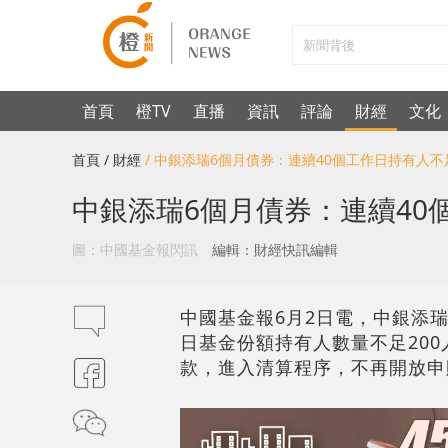
首頁
橙TV
直播
資訊
評論
財經
文化
首頁
/ 財經
/ 中銀添瑞6個月債券：連續40個工作日持有人不足
中銀添瑞6個月債券：連續40
圖：中國基金報閃訊
編輯：財經快訊編輯
中國基金報6月2日電，中銀添瑞6個
日基金份額持有人數量不足200
款，進入清算程序，不再開放申