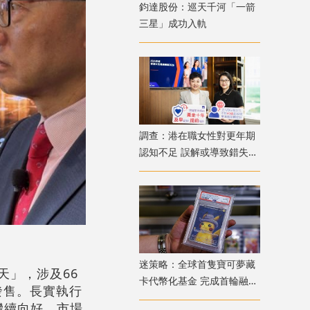
鈞達股份：巡天千河「一箭
三星」成功入軌
調查：港在職女性對更年期
認知不足 誤解或導致錯失
「黃金預防期」
迷策略：全球首隻寶可夢藏
應天」，涉及66
卡代幣化基金 完成首輪融資
發售。長實執行
兼獲超購
繼續向好，市場