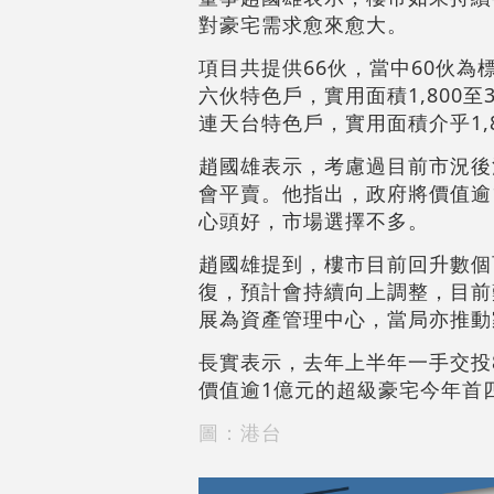
對豪宅需求愈來愈大。
項目共提供66伙，當中60伙為標
六伙特色戶，實用面積1,800至
連天台特色戶，實用面積介乎1,8
趙國雄表示，考慮過目前市況後
會平賣。他指出，政府將價值逾
心頭好，市場選擇不多。
趙國雄提到，樓市目前回升數個
復，預計會持續向上調整，目前
展為資產管理中心，當局亦推動
長實表示，去年上半年一手交投8
價值逾1億元的超級豪宅今年首四
圖：港台