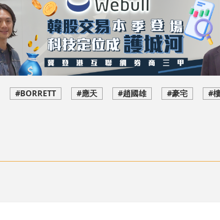
#BORRETT
#應天
#趙國雄
#豪宅
#