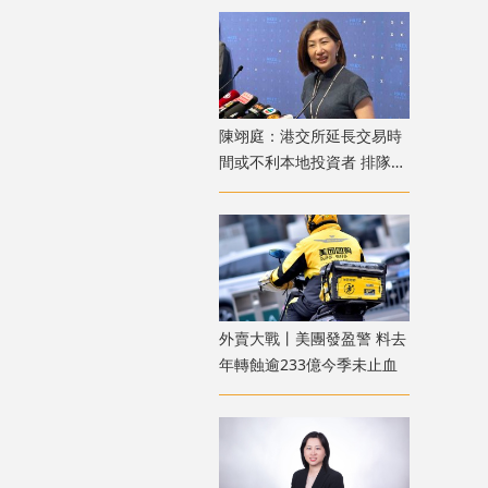
陳翊庭：港交所延長交易時
間或不利本地投資者 排隊上
市公司數量創新高
外賣大戰丨美團發盈警 料去
年轉蝕逾233億今季未止血