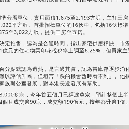
準分層單位，實用面積1,875至2,193方呎，主打三
3,022平方呎。首批招標單位的16伙中，包括16伙標
75至3,022方呎，提供三房至五房。
決定推售，認為是合適時間，指出豪宅供應稀缺，市
1億元的住宅物業印花稅稅率上調至6.25%，但買家
百分點就認為過熱，是言過其實，認為當庫存逐步消
難以評估升幅，但坦言「跌的機會暫時看不到」。他
家族辦公室發展，對本港長遠發展有幫助。
,000多宗，今年首五個月已經逾萬宗，預計整個上半年
個月成交逾90宗，成交額190億元，按年都升逾1倍