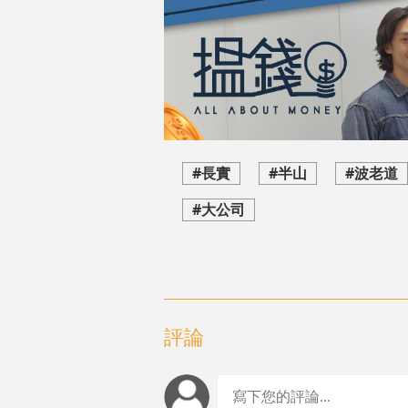
#長實
#半山
#波老道
#大公司
評論