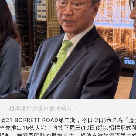
趙國雄預計樓市會持續向上。
21 BORRETT ROAD第二期，今日(2日)命名為「
先推出16伙大宅，將於下周三(10日)起以招標形式
復甦，受豪宅帶動的機會較大，相信本港經濟下半年