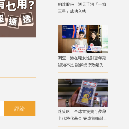
鈞達股份：巡天千河「一箭
三星」成功入軌
調查：港在職女性對更年期
認知不足 誤解或導致錯失
「黃金預防期」
評論
迷策略：全球首隻寶可夢藏
卡代幣化基金 完成首輪融資
兼獲超購