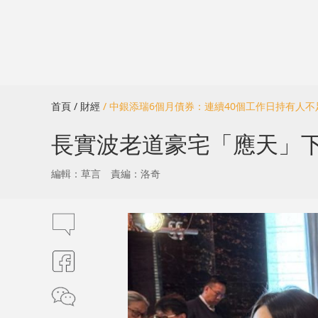
首頁
/ 財經
/ 中銀添瑞6個月債券：連續40個工作日持有人不足
長實波老道豪宅「應天」下
編輯：草言
責編：洛奇