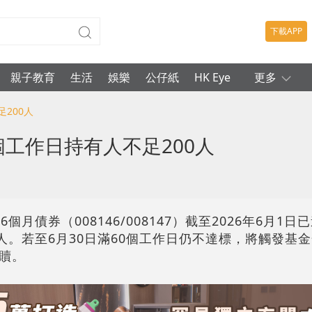
下載APP
親子教育
生活
娛樂
公仔紙
HK Eye
更多
200人
個工作日持有人不足200人
月債券（008146/008147）截至2026年6月1日
人。若至6月30日滿60個工作日仍不達標，將觸發基
贖。