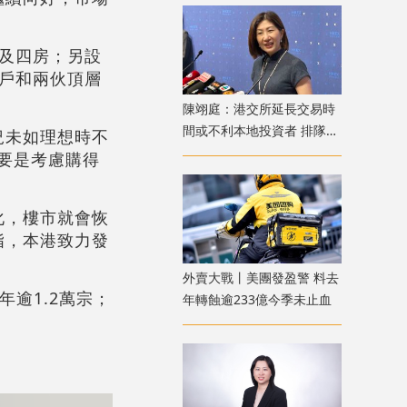
房及四房；另設
準戶和兩伙頂層
陳翊庭：港交所延長交易時
間或不利本地投資者 排隊上
況未如理想時不
市公司數量創新高
主要是考慮購得
化，樓市就會恢
指，本港致力發
外賣大戰丨美團發盈警 料去
逾1.2萬宗；
年轉蝕逾233億今季未止血
。