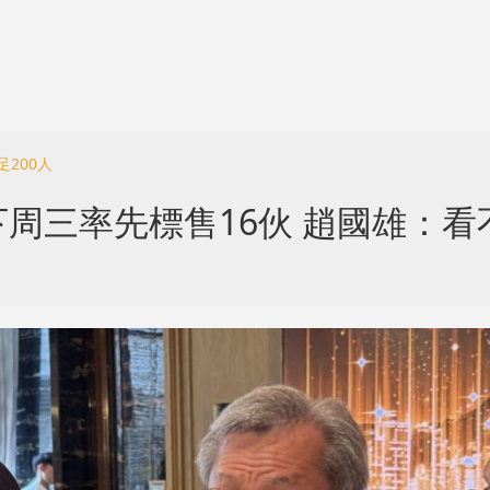
200人
周三率先標售16伙 趙國雄：看