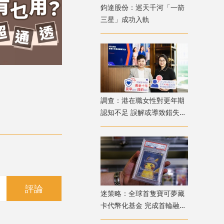
鈞達股份：巡天千河「一箭
三星」成功入軌
調查：港在職女性對更年期
認知不足 誤解或導致錯失
「黃金預防期」
評論
迷策略：全球首隻寶可夢藏
卡代幣化基金 完成首輪融資
兼獲超購