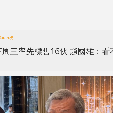
0.20元
周三率先標售16伙 趙國雄：看