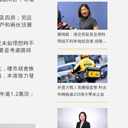
房及四房；另設
準戶和兩伙頂層
陳翊庭：港交所延長交易時
間或不利本地投資者 排隊上
況未如理想時不
市公司數量創新高
主要是考慮購得
化，樓市就會恢
指，本港致力發
外賣大戰丨美團發盈警 料去
逾1.2萬宗；
年轉蝕逾233億今季未止血
。