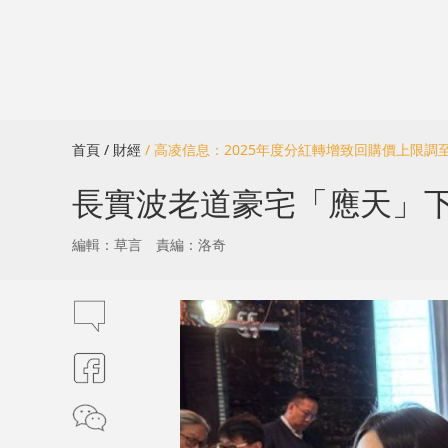
首頁
/ 財經
/ 高凌信息：2025年度分紅轉增致回購價上限調至4
長實波老道豪宅「應天」下
編輯：草言
責編：洛奇