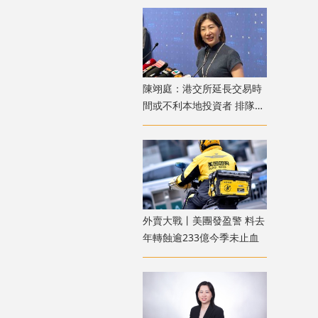
陳翊庭：港交所延長交易時
間或不利本地投資者 排隊上
市公司數量創新高
外賣大戰丨美團發盈警 料去
年轉蝕逾233億今季未止血