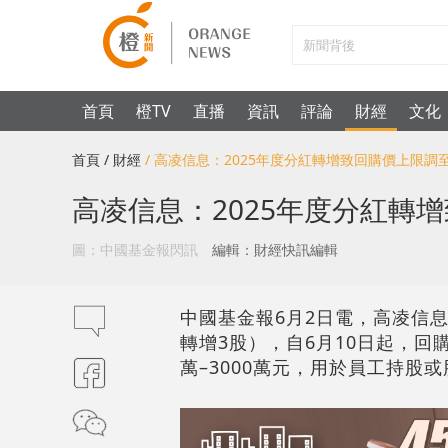
首頁
橙TV
直播
資訊
評論
財經
文化
首頁
/ 財經
/ 高凌信息：2025年度分紅轉增致回購價上限調至4
高凌信息：2025年度分紅轉增
圖：中國基金報閃訊
編輯：財經快訊編輯
中國基金報6月2日電，高凌信息（
轉增3股），自6月10日起，回購價
萬–3000萬元，用於員工持股