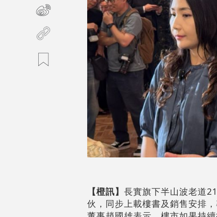
【橙訊】
長實旗下半山波老道21號
伙，同步上載樓書及銷售安排，率
董事趙國雄表示，樓市如果持續