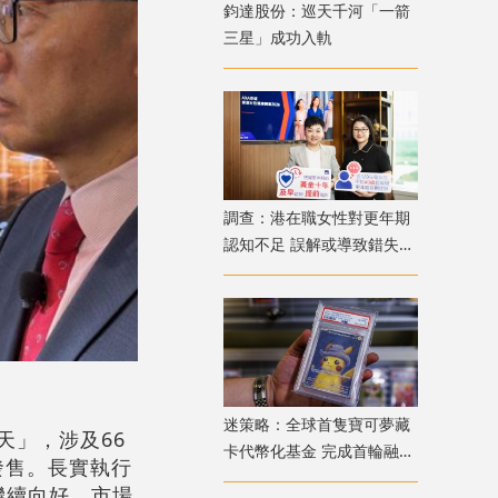
鈞達股份：巡天千河「一箭
三星」成功入軌
調查：港在職女性對更年期
認知不足 誤解或導致錯失
「黃金預防期」
迷策略：全球首隻寶可夢藏
應天」，涉及66
卡代幣化基金 完成首輪融資
發售。長實執行
兼獲超購
繼續向好，市場