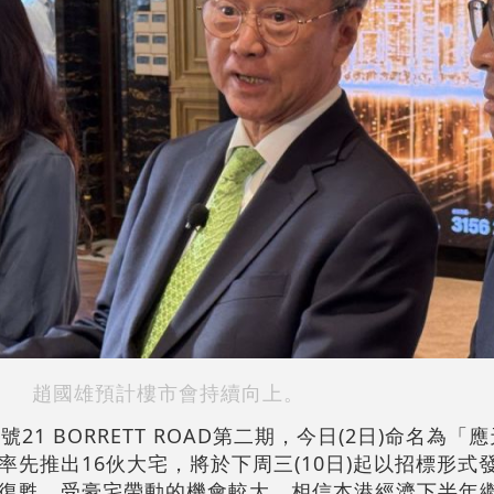
趙國雄預計樓市會持續向上。
21 BORRETT ROAD第二期，今日(2日)命名為「
先推出16伙大宅，將於下周三(10日)起以招標形式
復甦，受豪宅帶動的機會較大，相信本港經濟下半年