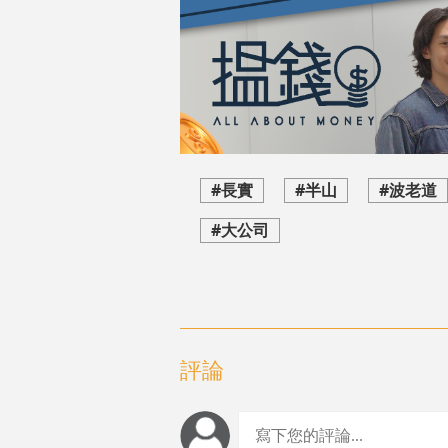
#長實
#半山
#波老道
#大公司
評論