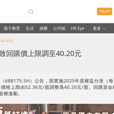
下載APP
親子教育
生活
娛樂
公仔紙
HK Eye
更多
0.20元
致回購價上限調至40.20元
688175.SH）公告，因實施2025年度權益分派（每
格上限由52.36元/股調整爲40.20元/股。回購資金
或股權激勵。