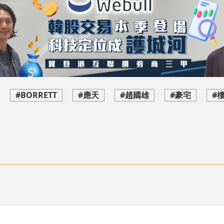
#BORRETT
#應天
#趙國雄
#豪宅
#