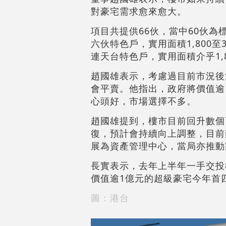
對豪宅需求愈來愈大。
項目共提供66伙，當中60伙為標
六伙特色戶，實用面積1,800至
連天台特色戶，實用面積介乎1,8
趙國雄表示，考慮過目前市況後
會平賣。他指出，政府將價值逾
心頭好，市場選擇不多。
趙國雄提到，樓市目前回升數個
復，預計會持續向上調整，目前
展為資產管理中心，當局亦推動
長實表示，去年上半年一手交投8
價值逾1億元的超級豪宅今年首四
圖：港台