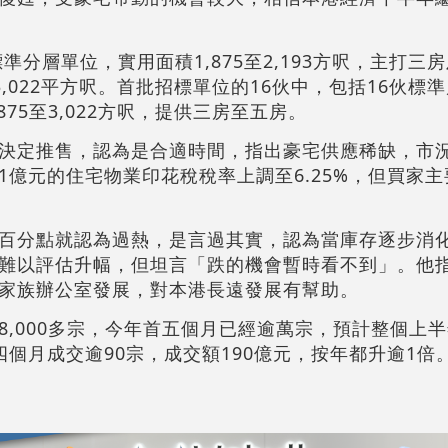
準分層單位，實用面積1,875至2,193方呎，主打三
3,022平方呎。首批招標單位的16伙中，包括16伙標
75至3,022方呎，提供三房至五房。
決定推售，認為是合適時間，指出豪宅供應稀缺，市
1億元的住宅物業印花稅稅率上調至6.25%，但買家
百分點就認為過熱，是言過其實，認為當庫存逐步消
難以評估升幅，但坦言「跌的機會暫時看不到」。他
家族辦公室發展，對本港長遠發展有幫助。
,000多宗，今年首五個月已經逾萬宗，預計整個上半年
個月成交逾90宗，成交額190億元，按年都升逾1倍