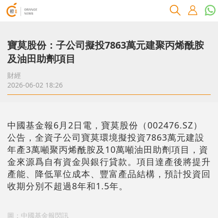
寶莫股份：子公司擬投7863萬元建聚丙烯酰胺
及油田助劑項目
財經
2026-06-02 18:26
中國基金報6月2日電，寶莫股份（002476.SZ）
公告，全資子公司寶莫環境擬投資7863萬元建設
年產3萬噸聚丙烯酰胺及10萬噸油田助劑項目，資
金來源爲自有資金與銀行貸款。項目達產後將提升
產能、降低單位成本、豐富產品結構，預計投資回
收期分別不超過8年和1.5年。
圖：中國基金報閃訊