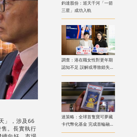
鈞達股份：巡天千河「一箭
三星」成功入軌
調查：港在職女性對更年期
認知不足 誤解或導致錯失
「黃金預防期」
迷策略：全球首隻寶可夢藏
應天」，涉及66
卡代幣化基金 完成首輪融資
發售。長實執行
兼獲超購
繼續向好，市場