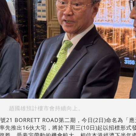
趙國雄預計樓市會持續向上。
21 BORRETT ROAD第二期，今日(2日)命名為「
先推出16伙大宅，將於下周三(10日)起以招標形式
復甦，受豪宅帶動的機會較大，相信本港經濟下半年