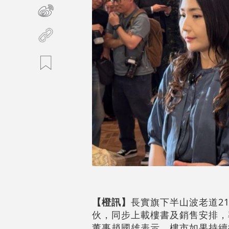
【橙訊】
長實旗下半山波老道21號
伙，同步上載樓書及銷售安排，率
董事趙國雄表示，樓市如果持續