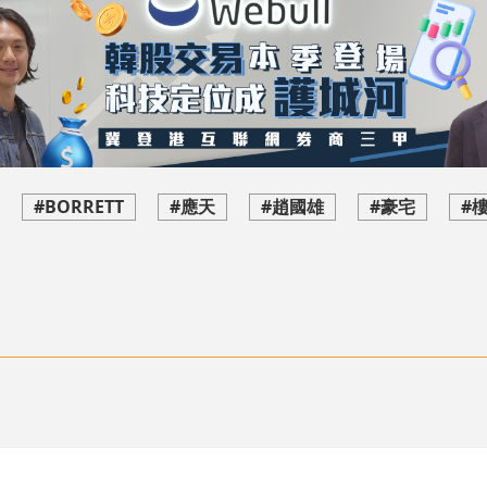
#BORRETT
#應天
#趙國雄
#豪宅
#