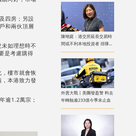
房及四房；另設
準戶和兩伙頂層
陳翊庭：港交所延長交易時
間或不利本地投資者 排隊上
況未如理想時不
市公司數量創新高
主要是考慮購得
化，樓市就會恢
指，本港致力發
外賣大戰丨美團發盈警 料去
逾1.2萬宗；
年轉蝕逾233億今季未止血
。