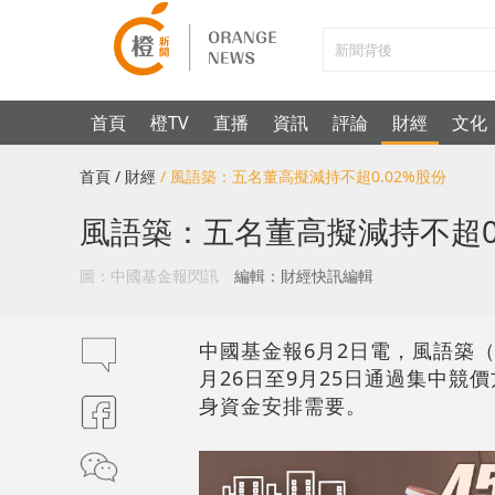
首頁
橙TV
直播
資訊
評論
財經
文化
首頁
/ 財經
/ 風語築：五名董高擬減持不超0.02%股份
風語築：五名董高擬減持不超0.
圖：中國基金報閃訊
編輯：財經快訊編輯
中國基金報6月2日電，風語築（6
月26日至9月25日通過集中競價
身資金安排需要。