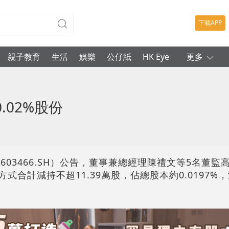
下載APP
親子教育
生活
娛樂
公仔紙
HK Eye
更多
02%股份
03466.SH）公告，董事兼總經理陳禮文等5名董監高
方式合計減持不超11.39萬股，佔總股本約0.0197%