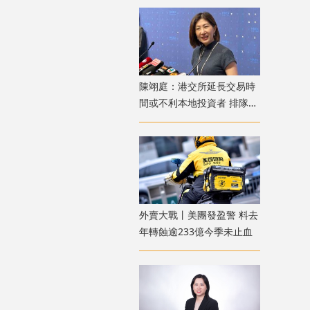
陳翊庭：港交所延長交易時
間或不利本地投資者 排隊上
市公司數量創新高
外賣大戰丨美團發盈警 料去
年轉蝕逾233億今季未止血