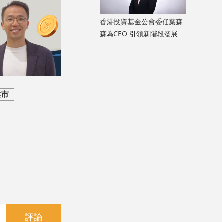
香港投資基金公會委任葉森
森為CEO 引領新階段發展
樓市
評論