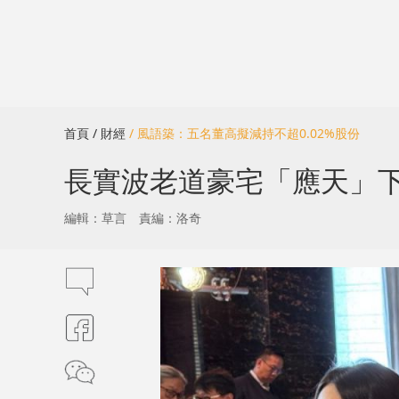
首頁
/ 財經
/ 風語築：五名董高擬減持不超0.02%股份
長實波老道豪宅「應天」下
編輯：草言
責編：洛奇