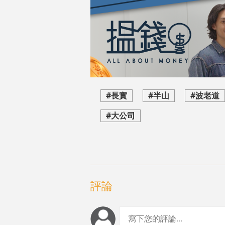
#長實
#半山
#波老道
#大公司
評論