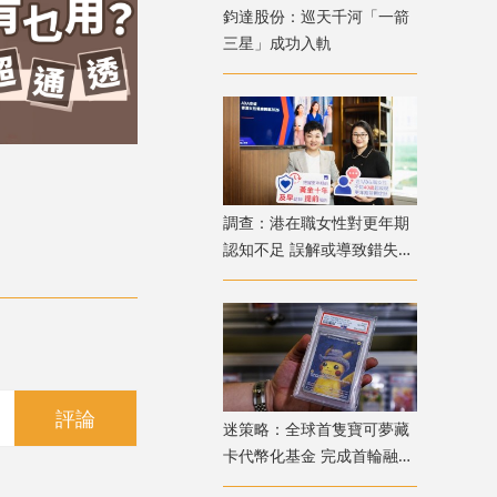
鈞達股份：巡天千河「一箭
三星」成功入軌
調查：港在職女性對更年期
認知不足 誤解或導致錯失
「黃金預防期」
評論
迷策略：全球首隻寶可夢藏
卡代幣化基金 完成首輪融資
兼獲超購