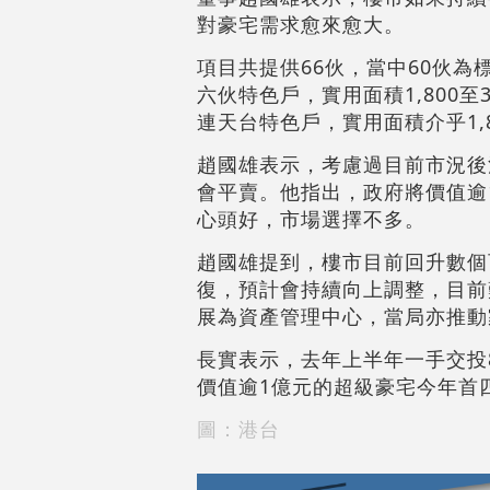
對豪宅需求愈來愈大。
項目共提供66伙，當中60伙為標
六伙特色戶，實用面積1,800至
連天台特色戶，實用面積介乎1,8
趙國雄表示，考慮過目前市況後
會平賣。他指出，政府將價值逾
心頭好，市場選擇不多。
趙國雄提到，樓市目前回升數個
復，預計會持續向上調整，目前
展為資產管理中心，當局亦推動
長實表示，去年上半年一手交投8
價值逾1億元的超級豪宅今年首四
圖：港台