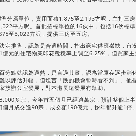
準分層單位，實用面積1,875至2,193方呎，主打三
3,022平方呎。首批招標單位的16伙中，包括16伙標
75至3,022方呎，提供三房至五房。
決定推售，認為是合適時間，指出豪宅供應稀缺，市
1億元的住宅物業印花稅稅率上調至6.25%，但買家
百分點就認為過熱，是言過其實，認為當庫存逐步消
難以評估升幅，但坦言「跌的機會暫時看不到」。他
家族辦公室發展，對本港長遠發展有幫助。
,000多宗，今年首五個月已經逾萬宗，預計整個上半年
個月成交逾90宗，成交額190億元，按年都升逾1倍