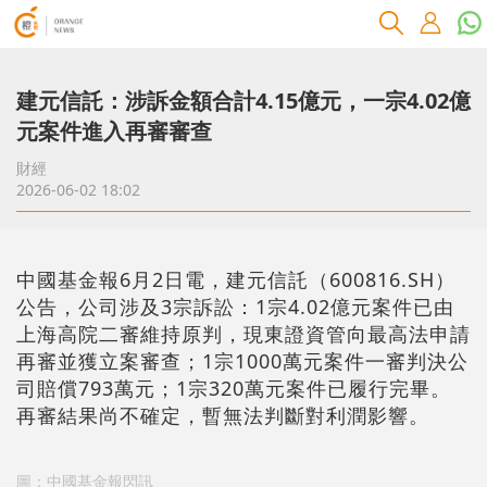
建元信託：涉訴金額合計4.15億元，一宗4.02億
元案件進入再審審查
財經
2026-06-02 18:02
中國基金報6月2日電，建元信託（600816.SH）
公告，公司涉及3宗訴訟：1宗4.02億元案件已由
上海高院二審維持原判，現東證資管向最高法申請
再審並獲立案審查；1宗1000萬元案件一審判決公
司賠償793萬元；1宗320萬元案件已履行完畢。
再審結果尚不確定，暫無法判斷對利潤影響。
圖：中國基金報閃訊