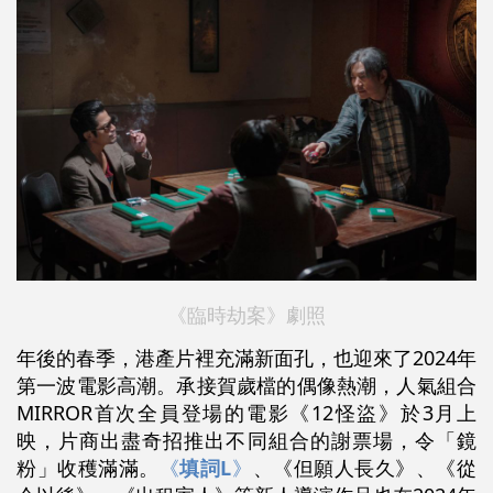
《臨時劫案》劇照
年後的春季，港產片裡充滿新面孔，也迎來了2024年
第一波電影高潮。承接賀歲檔的偶像熱潮，人氣組合
MIRROR首次全員登場的電影《12怪盜》於3月上
映，片商出盡奇招推出不同組合的謝票場，令「鏡
粉」收穫滿滿。
《
填詞L
》
、《但願人長久》、《從