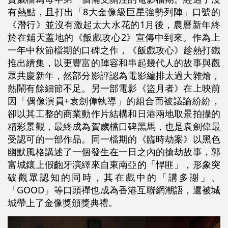
有熱點，且打出「8大金像級巨星強勢列陣」口號的
《潛行》並沒有激起太大水花的1月後，農曆新年終
於在鋪天蓋地的《飯戲攻心2》宣傳中到來。作為上
一年中秋節檔期的口碑之作，《飯戲攻心》趁熱打鐵
推出續集，以更豐富的陣容和串起幾代人的故事與觀
眾共慶新年，然部分影評認為電影編排太過大雜燴，
熱鬧有餘細節不足。另一部電影《盜月者》在上映前
因「偶像演員+袁劍偉執導」的組合而被議論紛紛，
卻以其工整的商業動作片結構和日港兩地取景拍攝的
精彩景觀，最終成為賀歲檔口碑黑馬，也是袁劍偉最
受認可的一部作品。同一檔期的《臨時劫案》以黑色
幽默風格講述了一個發生在一日之內的搶劫故事，郭
富城鑲上假齙牙演繹來自東南亞的「悍匪」，形象突
破觀眾認知的同時，其在戲中的「講多謝」、
「GOOD」等口頭禪也成為香港互聯網潮語，還被城
城帶上了金像獎頒獎典禮。