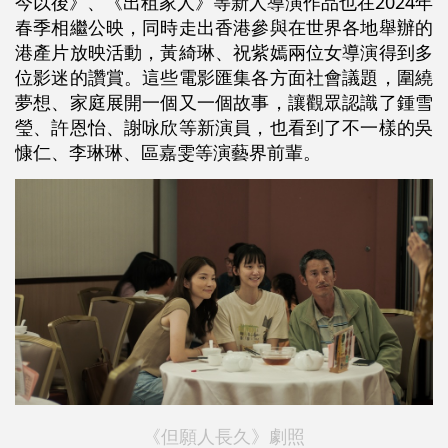
今以後》、《出租家人》等新人導演作品也在2024年
春季相繼公映，同時走出香港參與在世界各地舉辦的
港產片放映活動，黃綺琳、祝紫嫣兩位女導演得到多
位影迷的讚賞。這些電影匯集各方面社會議題，圍繞
夢想、家庭展開一個又一個故事，讓觀眾認識了鍾雪
瑩、許恩怡、謝咏欣等新演員，也看到了不一樣的吳
慷仁、李琳琳、區嘉雯等演藝界前輩。
《但願人長久》劇照