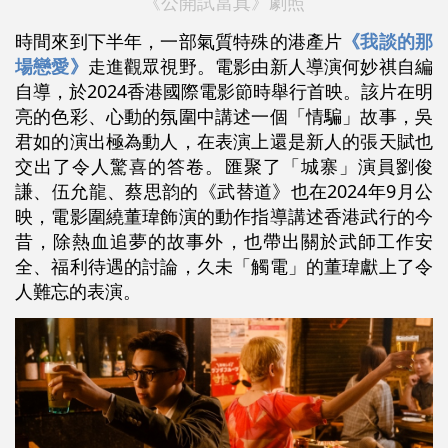
《公開試當真》劇照
時間來到下半年，一部氣質特殊的港產片
《我談的那
場戀愛》
走進觀眾視野。電影由新人導演何妙祺自編
自導，於2024香港國際電影節時舉行首映。該片在明
亮的色彩、心動的氛圍中講述一個「情騙」故事，吳
君如的演出極為動人，在表演上還是新人的張天賦也
交出了令人驚喜的答卷。匯聚了「城寨」演員劉俊
謙、伍允龍、蔡思韵的《武替道》也在2024年9月公
映，電影圍繞董瑋飾演的動作指導講述香港武行的今
昔，除熱血追夢的故事外，也帶出關於武師工作安
全、福利待遇的討論，久未「觸電」的董瑋獻上了令
人難忘的表演。