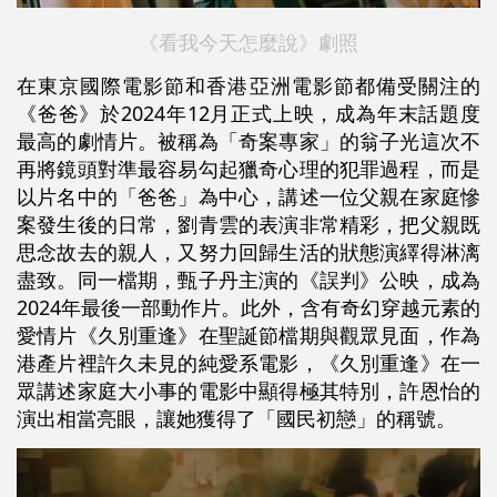
《看我今天怎麼說》劇照
在東京國際電影節和香港亞洲電影節都備受關注的
《爸爸》於2024年12月正式上映，成為年末話題度
最高的劇情片。被稱為「奇案專家」的翁子光這次不
再將鏡頭對準最容易勾起獵奇心理的犯罪過程，而是
以片名中的「爸爸」為中心，講述一位父親在家庭慘
案發生後的日常，劉青雲的表演非常精彩，把父親既
思念故去的親人，又努力回歸生活的狀態演繹得淋漓
盡致。同一檔期，甄子丹主演的《誤判》公映，成為
2024年最後一部動作片。此外，含有奇幻穿越元素的
愛情片《久別重逢》在聖誕節檔期與觀眾見面，作為
港產片裡許久未見的純愛系電影，《久別重逢》在一
眾講述家庭大小事的電影中顯得極其特別，許恩怡的
演出相當亮眼，讓她獲得了「國民初戀」的稱號。