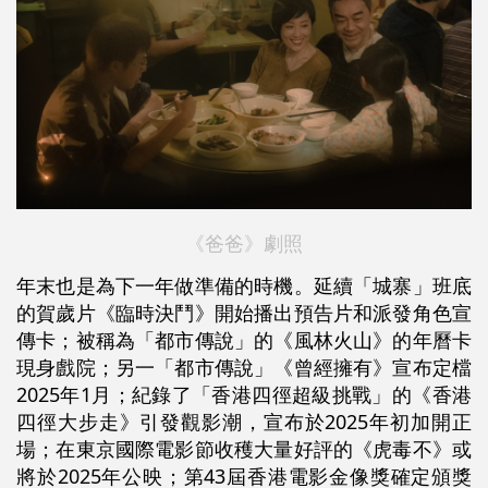
《爸爸》劇照
年末也是為下一年做準備的時機。延續「城寨」班底
的賀歲片《臨時決鬥》開始播出預告片和派發角色宣
傳卡；被稱為「都市傳說」的《風林火山》的年曆卡
現身戲院；另一「都市傳說」《曾經擁有》宣布定檔
2025年1月；紀錄了「香港四徑超級挑戰」的《香港
四徑大步走》引發觀影潮，宣布於2025年初加開正
場；在東京國際電影節收穫大量好評的《虎毒不》或
將於2025年公映；第43屆香港電影金像獎確定頒獎