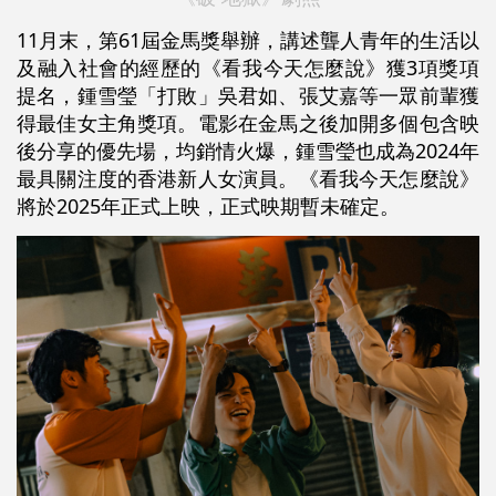
11月末，第61屆金馬獎舉辦，講述聾人青年的生活以
及融入社會的經歷的《看我今天怎麼說》獲3項獎項
提名，鍾雪瑩「打敗」吳君如、張艾嘉等一眾前輩獲
得最佳女主角獎項。電影在金馬之後加開多個包含映
後分享的優先場，均銷情火爆，鍾雪瑩也成為2024年
最具關注度的香港新人女演員。《看我今天怎麼說》
將於2025年正式上映，正式映期暫未確定。