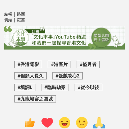
編輯 | 路西
責編 | 羅茜
#香港電影
#港產片
#盜月者
#但願人長久
#飯戲攻心2
#填詞L
#臨時劫案
#從今以後
#九龍城寨之圍城