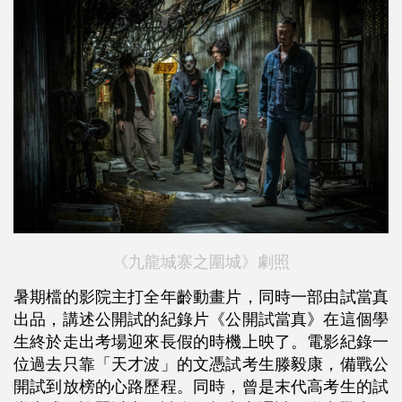
《九龍城寨之圍城》劇照
暑期檔的影院主打全年齡動畫片，同時一部由試當真
出品，講述公開試的紀錄片《公開試當真》在這個學
生終於走出考場迎來長假的時機上映了。電影紀錄一
位過去只靠「天才波」的文憑試考生滕毅康，備戰公
開試到放榜的心路歷程。同時，曾是末代高考生的試