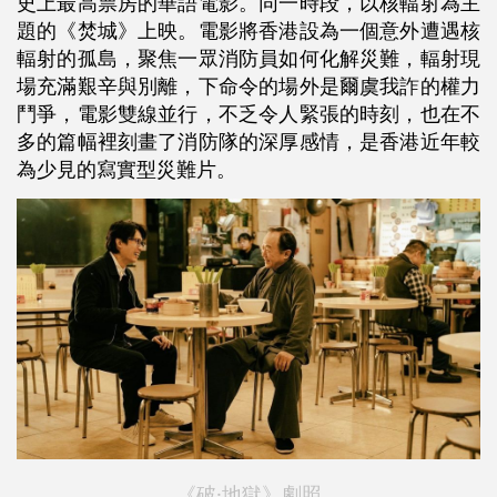
史上最高票房的華語電影。同一時段，以核輻射為主
題的《焚城》上映。電影將香港設為一個意外遭遇核
輻射的孤島，聚焦一眾消防員如何化解災難，輻射現
場充滿艱辛與別離，下命令的場外是爾虞我詐的權力
鬥爭，電影雙線並行，不乏令人緊張的時刻，也在不
多的篇幅裡刻畫了消防隊的深厚感情，是香港近年較
為少見的寫實型災難片。
《破·地獄》劇照