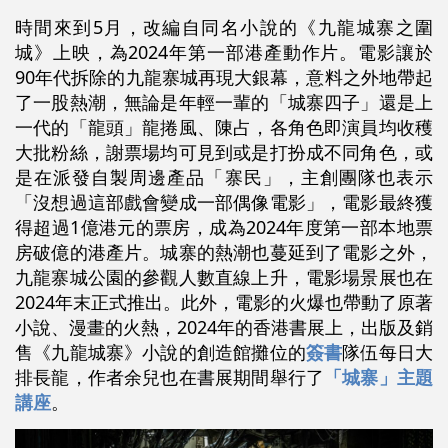
時間來到5月，改編自同名小說的《九龍城寨之圍
城》上映，為2024年第一部港產動作片。電影讓於
90年代拆除的九龍寨城再現大銀幕，意料之外地帶起
了一股熱潮，無論是年輕一輩的「城寨四子」還是上
一代的「龍頭」龍捲風、陳占，各角色即演員均收穫
大批粉絲，謝票場均可見到或是打扮成不同角色，或
是在派發自製周邊產品「寨民」，主創團隊也表示
「沒想過這部戲會變成一部偶像電影」，電影最終獲
得超過1億港元的票房，成為2024年度第一部本地票
房破億的港產片。城寨的熱潮也蔓延到了電影之外，
九龍寨城公園的參觀人數直線上升，電影場景展也在
2024年末正式推出。此外，電影的火爆也帶動了原著
小說、漫畫的火熱，2024年的香港書展上，出版及銷
售《九龍城寨》小說的創造館攤位的
簽書
隊伍每日大
排長龍，作者余兒也在書展期間舉行了
「城寨」主題
講座
。