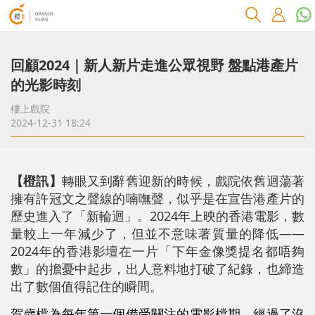
回顧2024｜新人新片走進公眾視野 盤點港產片
的光影時刻
樓上戲院
2024-12-31 18:24
【橙訊】
轉眼又到辭舊迎新的時候，戲院依舊迴蕩著
擁有許冠文之聲線的喃嘸聲，似乎是在宣告港產片的
歷史進入了「新輪迴」。2024年上映的香港電影，數
量較上一年減少了，但並不意味著質量的降低——
2024年的香港影壇在一片「下年金像獎提名都唔夠
數」的擔憂中起步，出人意料地打破了紀錄，也締造
出了數個值得記住的瞬間。
賀歲檔為每年第一個備受關注的電影檔期。經過了沒