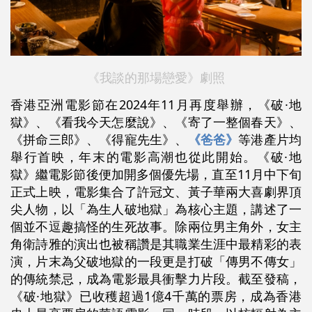
《我談的那場戀愛》劇照
香港亞洲電影節在2024年11月再度舉辦，《破·地
獄》、《看我今天怎麼說》、《寄了一整個春天》、
《拼命三郎》、《得寵先生》、
《爸爸》
等港產片均
舉行首映，年末的電影高潮也從此開始。《破·地
獄》繼電影節後便加開多個優先場，直至11月中下旬
正式上映，電影集合了許冠文、黃子華兩大喜劇界頂
尖人物，以「為生人破地獄」為核心主題，講述了一
個並不逗趣搞怪的生死故事。除兩位男主角外，女主
角衛詩雅的演出也被稱讚是其職業生涯中最精彩的表
演，片末為父破地獄的一段更是打破「傳男不傳女」
的傳統禁忌，成為電影最具衝擊力片段。截至發稿，
《破·地獄》已收穫超過1億4千萬的票房，成為香港