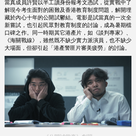
當真成員許賢以半工讀身份報考文憑試，從實戰中了
解現今考生面對的困難及香港教育制度問題，解開埋
藏於內心十年的公開試鬱結。電影是試當真的一次全
新嘗試，也引起民眾對教育制度的討論，成為暑期檔
口碑之作。同一時期其它港產片，如《談判專家》、
《海關戰線》，雖然既不缺少實力派演員，也不缺少
大場面，但卻引起「港產警匪片審美疲勞」的討論。