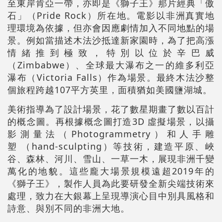
至東岸肯亞一帶，亦即是《獅子王》那片經典「傲
石」（Pride Rock）所在地。電影以非洲真實地
理環境為依據，但亦會因應劇情加入不同地點的場
景。例如當描述木法沙抵達新家園時，為了把高漲
情緒推到極致，特別以位於辛巴威
（Zimbabwe）、全球最大瀑布之一的維多利亞
瀑布（Victoria Falls）作為場景。最終木法沙整
個旅程跨越107平方英里，面積猶如美國鹽湖城。
美術指導為了設計場景，花了數星期畫了數以百計
的概念圖。再根據概念圖打造3D 虛擬場景，以攝
影測量法（Photogrammetry）和人手雕
塑 （hand-sculpting）等技術，建造平原、峽
谷、森林、河川、雪山、一草一木，展現非洲千變
萬化的地貌。這些龐大場景規模遠超2019年的
《獅子王》，製作人員為此要研發全新尖端技術來
處理，致力在大銀幕上呈現導演心目中別具風格和
詩意、與別不同的非洲大地。