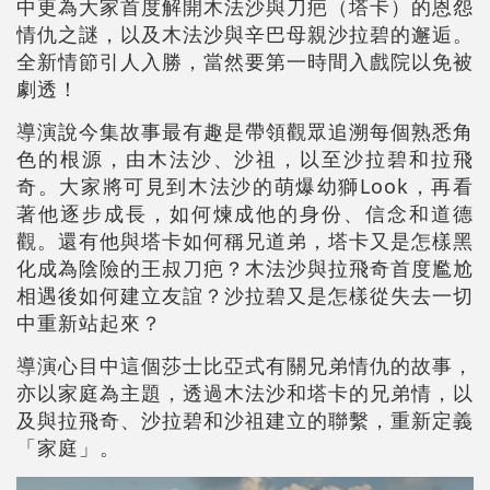
中更為大家首度解開木法沙與刀疤（塔卡）的恩怨
情仇之謎，以及木法沙與辛巴母親沙拉碧的邂逅。
全新情節引人入勝，當然要第一時間入戲院以免被
劇透！
導演說今集故事最有趣是帶領觀眾追溯每個熟悉角
色的根源，由木法沙、沙祖，以至沙拉碧和拉飛
奇。大家將可見到木法沙的萌爆幼獅Look，再看
著他逐步成長，如何煉成他的身份、信念和道德
觀。還有他與塔卡如何稱兄道弟，塔卡又是怎樣黑
化成為陰險的王叔刀疤？木法沙與拉飛奇首度尷尬
相遇後如何建立友誼？沙拉碧又是怎樣從失去一切
中重新站起來？
導演心目中這個莎士比亞式有關兄弟情仇的故事，
亦以家庭為主題，透過木法沙和塔卡的兄弟情，以
及與拉飛奇、沙拉碧和沙祖建立的聯繫，重新定義
「家庭」。