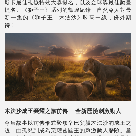
斯卡最佳視覺特效大獎提名，以及金球獎最佳動畫
提名。《獅子王》系列的輝煌紀錄，自然令人對最
新一集的《獅子王：木法沙》睇高一線，份外期
待！
木法沙成王榮耀之旅前傳 全新歷險刺激動人
今集故事以前傳形式聚焦辛巴父親木法沙的成王之
道，由孤兒到成為榮耀國國王的刺激動人歷險。當