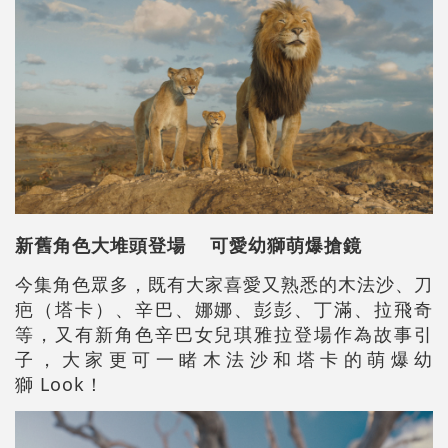
新舊角色大堆頭登場 可愛幼獅萌爆搶鏡
今集角色眾多，既有大家喜愛又熟悉的木法沙、刀
疤（塔卡）、辛巴、娜娜、彭彭、丁滿、拉飛奇
等，又有新角色辛巴女兒琪雅拉登場作為故事引
子，大家更可一睹木法沙和塔卡的萌爆幼
獅 Look！