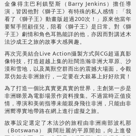
金像得主巴利鎮堅斯（Barry Jenkins）擔任導
演，皆因他對《獅子王》有特殊的私人感情：「我
看了《獅子王》動畫版超過200次！」原來他當年
要幫手照顧侄兒，陪看《獅子王》是日常。對《獅
子王》劇情和角色耳熟能詳的他，亦因而對講述木
法沙成王之旅的故事大感興趣。
再次完美結合Live Action攝製方式與CG超逼真影
像特技，打造超越上集的壯闊浩瀚非洲大草原、沙
漠和雪地，以及萬獸空群而出的震撼大場面，令觀
眾仿如去非洲旅行，一定要在大銀幕上好好欣賞！
為了打造一個比真實更真實的世界，主創第一步是
非洲睇景為電影場景作資料搜集。不過當時正值疫
情，導演和美術指導未能親身飛往非洲，只能由非
洲嚮導實地帶路在網上進行虛擬之旅。
故事設定選定了木法沙的旅程由非洲南部波札那
（Botswana） 廣闊壯麗的平原開始，向上進發