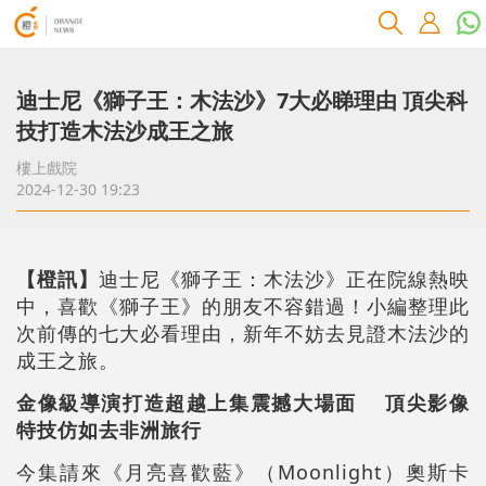
迪士尼《獅子王：木法沙》7大必睇理由 頂尖科
技打造木法沙成王之旅
樓上戲院
2024-12-30 19:23
【橙訊】
迪士尼《獅子王：木法沙》正在院線熱映
中，喜歡《獅子王》的朋友不容錯過！小編整理此
次前傳的七大必看理由，新年不妨去見證木法沙的
成王之旅。
金像級導演打造超越上集震撼大場面 頂尖影像
特技仿如去非洲旅行
今集請來《月亮喜歡藍》（Moonlight）奧斯卡