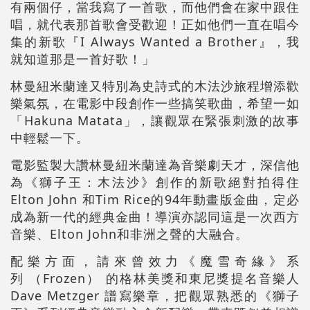
有兩個仔，當我寫了一首歌，而他們會在家中跟住
唱，就代表那首歌會受歡迎！正如他們一直在唱今
集的新歌『I Always Wanted a Brother』，我
就知道那是一首好歌！」
林曼紐米蘭達又特別為史詩式的木法沙旅程增添歡
樂氣氛，在電影中段創作一些搞笑歌曲，希望一如
「Hakuna Matata」，讓觀眾在緊張刺激的故事
中輕鬆一下。
電影監製大讚林曼紐米蘭達為音樂劇天才，深信他
為《獅子王：木法沙》創作的新歌絕對拍得住
Elton John 和Tim Rice的94年動畫版金曲，定必
成為新一代的經典金曲！導演亦認同這是一次西方
音樂、Elton John和非洲之聲的大融合。
配樂方面，請來曾效力《魔雪奇緣》系
列 （Frozen） 的格林美獎和東尼獎提名音樂人
Dave Metzger 譜寫樂章，把觀眾熟悉的《獅子