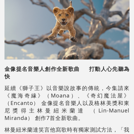
金像提名音樂人創作全新歌曲 打動人心先聽為
快
延續《獅子王》以音樂說故事的傳統，今集請來
《魔海奇緣》（Moana）、《奇幻魔法屋》
（Encanto） 金像提名音樂人以及格林美獎和東
尼獎得主林曼紐米蘭達 （Lin-Manuel
Miranda） 創作7首全新歌曲。
林曼紐米蘭達笑言他寫歌時有獨家測試方法，「我