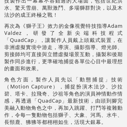
技製作出一幕幕不容錯過的大場面，包括世紀洪
水、驚天雪崩、萬獸激鬥、多場獅群對決，以及木
法沙的成王終極之戰！
再次為《獅子王》效力的金像視覺特技指導Adam
Valdez，研發了全新尖端科技程式
「QuadCap」，讓製作人員戴上頭戴式裝置，在
非洲虛擬實境中游走，導演、攝影指導、燈光師、
剪接師均可直接與立體虛擬場景互動，攝製和後期
製作同步進行，更準確地捕捉各單位心目中最理想
的畫面和效果。
角色方面，製作人員先以「動態捕捉」技術
（Motion Capture），捕捉扮演木法沙、沙拉
碧、塔卡、拉飛奇、沙祖等角色的演員神情動作情
感，再透過「QuadCap」最新技術，由頭到腳完
美融入動物角色之中，再加入跳躍、打鬥等複雜動
作，令每一隻動物包括獅子、大象、河馬、水牛、
長頸鹿、狒狒等都栩栩如生，活現大銀幕。