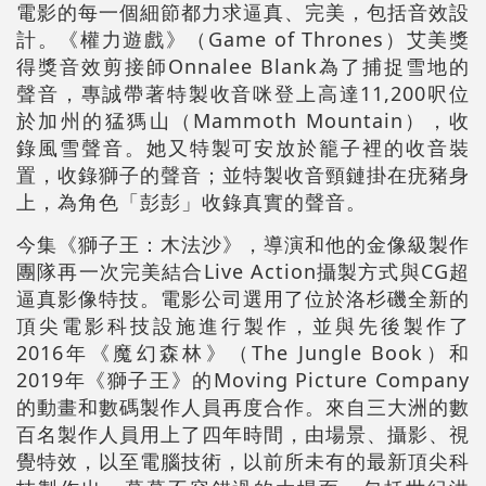
電影的每一個細節都力求逼真、完美，包括音效設
計。《權力遊戲》（Game of Thrones）艾美獎
得獎音效剪接師Onnalee Blank為了捕捉雪地的
聲音，專誠帶著特製收音咪登上高達11,200呎位
於加州的猛獁山（Mammoth Mountain），收
錄風雪聲音。她又特製可安放於籠子裡的收音裝
置，收錄獅子的聲音；並特製收音頸鏈掛在疣豬身
上，為角色「彭彭」收錄真實的聲音。
今集《獅子王：木法沙》，導演和他的金像級製作
團隊再一次完美結合Live Action攝製方式與CG超
逼真影像特技。電影公司選用了位於洛杉磯全新的
頂尖電影科技設施進行製作，並與先後製作了
2016年《魔幻森林》（The Jungle Book）和
2019年《獅子王》的Moving Picture Company
的動畫和數碼製作人員再度合作。來自三大洲的數
百名製作人員用上了四年時間，由場景、攝影、視
覺特效，以至電腦技術，以前所未有的最新頂尖科