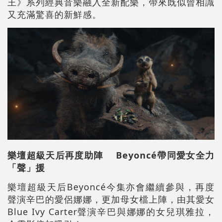
王》系列經典音樂融入全新配樂，帶來既似曾相識
又充滿驚喜的新鮮感。
樂壇超級天后再度助陣 Beyoncé帶同愛女全力
「聲」援
樂壇超級天后Beyoncé今集亦會繼續參與，再度
聲演辛巴的愛侶娜娜，更加母女檔上陣，由其愛女
Blue Ivy Carter聲演辛巴與娜娜的女兒琪雅拉，