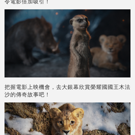
令電影倍加吸引！
把握電影上映機會，去大銀幕欣賞榮耀國國王木法
沙的傳奇故事吧！