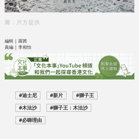
圖：片方提供
編輯 | 羅茜
責編 | 李相怡
#迪士尼
#新片
#獅子王
#木法沙
#獅子王：木法沙
#必睇理由