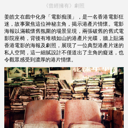
《曾經擁有》劇照
姜皓文在戲中化身「電影痴漢」，是一名香港電影狂
迷，故事聚焦這位神秘主角，揭示港產片情懷。電影
海報以滿載懷舊氛圍的場景呈現，兩張破舊的舊式電
影院座椅，背後有堆積如山的港產片光碟，牆上貼滿
香港電影的海報及劇照，展現了一位典型港產片迷的
私人空間，這一細膩設計不僅道出了主角的癡迷，也
令觀眾感受到濃厚的港片情懷。