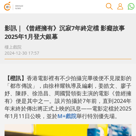
影訊｜《曾經擁有》沉寂7年終定檔 影癡故事
2025年1月登大銀幕
樓上戲院
2024-12-30 17:57
【橙訊】
香港電影裡有不少拍攝完畢後便不見蹤影的
「都市傳說」，由徐梓耀執導及編劇，姜皓文、廖子
妤、陳靜、徐浩昌、周國賢領銜主演的電影《曾經擁
有》便是其中之一。該片拍攝於7年前，直到2024年
年末終於傳出將正式上映的訊息——電影定檔於2025
年1月11日公映，並於
M+戲院
舉行特別優先場。