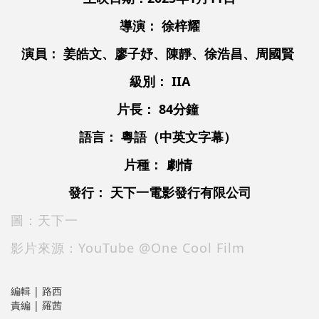
導演： 徐梓耀
演員： 姜皓文、廖子妤、陳靜、徐浩昌、周國賢
級別： II
A
片長： 84分鐘
語言：
粵語
（中英文字幕）
片種：
劇情
發行： 天下一電影發行有限公司
圖：天下一
影片來源：YouTube @One Cool Film
編輯 | 路西
責編 | 羅茜