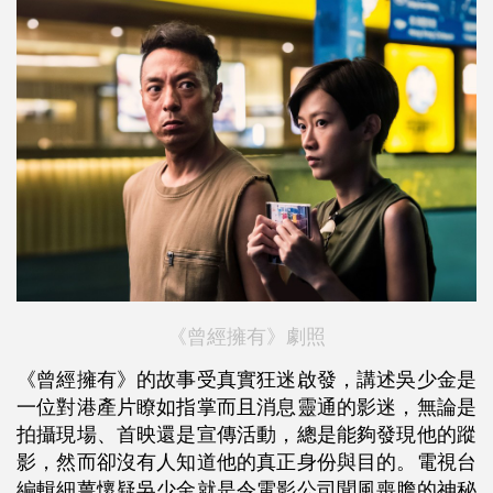
《曾經擁有》劇照
《曾經擁有》的故事受真實狂迷啟發，講述吳少金是
一位對港產片瞭如指掌而且消息靈通的影迷，無論是
拍攝現場、首映還是宣傳活動，總是能夠發現他的蹤
影，然而卻沒有人知道他的真正身份與目的。電視台
編輯細薑懷疑吳少金就是令電影公司聞風喪膽的神秘