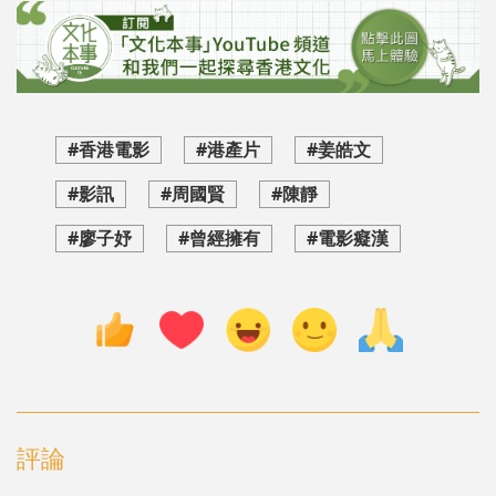
#香港電影
#港產片
#姜皓文
#影訊
#周國賢
#陳靜
#廖子妤
#曾經擁有
#電影癡漢
評論