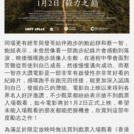
同場更有經常與發哥結伴跑步的鮑起靜和蔡一智，
鮑姐表示，未曾想像看一部跑步紀錄片會感動到落
淚，映後慨嘆跑步就像人生般，在過程中學會面對
苦難從而使到自己成長，然後慢慢邁向成功。而蔡
一智亦大讚電影是一部非常有啟發性亦非常好看的
紀錄片，感嘆跑手在跑完四徑後，能更加深入認識
到自己，發掘自己的潛能。電影自上映以來得到各
界名人好評激讚，不少觀眾都紛紛表示搶不到戲票
入場觀看，如今電影將於1月2日正式上映，希望
未能入場觀看的朋友都能把握機會，欣賞到這部年
度勵志之作！
為滿足於限定放映時無法買到戲票入場觀看《香港