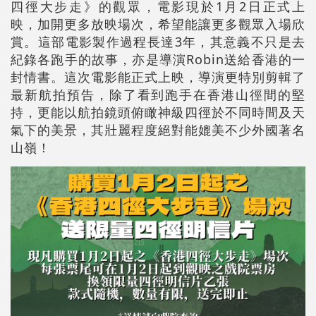
四徑大步走》的觀眾，電影現於1月2日正式上
映，加開更多放映場次，希望能讓更多觀眾入場欣
賞。這部電影製作過程長達3年，其意義不只是去
紀錄各跑手的故事，亦是導演Robin送給香港的一
封情書。這次電影能正式上映，導演更特別剪輯了
最新航拍預告，除了看到跑手在香港山徑間的堅
持，更能以航拍鏡頭俯瞰神級四徑於不同時間及天
氣下的美景，其壯麗程度絕對能媲美不少外國著名
山嶺！