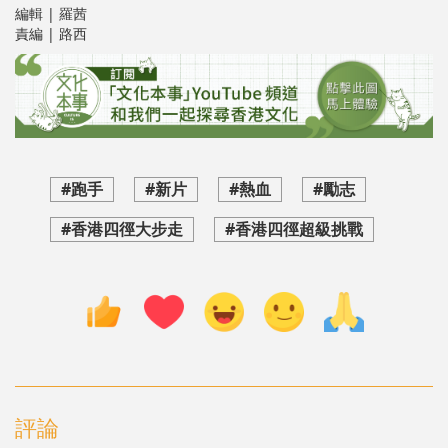
編輯 | 羅茜
責編 | 路西
#跑手
#新片
#熱血
#勵志
#香港四徑大步走
#香港四徑超級挑戰
評論