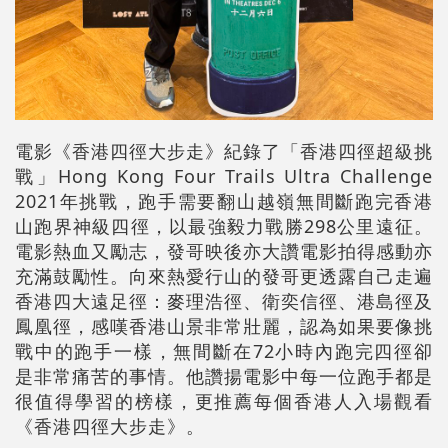
電影《香港四徑大步走》紀錄了「香港四徑超級挑
戰」Hong Kong Four Trails Ultra Challenge
2021年挑戰，跑手需要翻山越嶺無間斷跑完香港
山跑界神級四徑，以最強毅力戰勝298公里遠征。
電影熱血又勵志，發哥映後亦大讚電影拍得感動亦
充滿鼓勵性。向來熱愛行山的發哥更透露自己走遍
香港四大遠足徑：麥理浩徑、衛奕信徑、港島徑及
鳳凰徑，感嘆香港山景非常壯麗，認為如果要像挑
戰中的跑手一樣，無間斷在72小時內跑完四徑卻
是非常痛苦的事情。他讚揚電影中每一位跑手都是
很值得學習的榜樣，更推薦每個香港人入場觀看
《香港四徑大步走》。