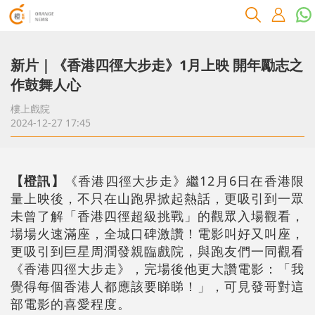
新片｜《香港四徑大步走》1月上映 開年勵志之
作鼓舞人心
樓上戲院
2024-12-27 17:45
【橙訊】
《香港四徑大步走》繼12月6日在香港限
量上映後，不只在山跑界掀起熱話，更吸引到一眾
未曾了解「香港四徑超級挑戰」的觀眾入場觀看，
場場火速滿座，全城口碑激讚！電影叫好又叫座，
更吸引到巨星周潤發親臨戲院，與跑友們一同觀看
《香港四徑大步走》，完場後他更大讚電影：「我
覺得每個香港人都應該要睇睇！」，可見發哥對這
部電影的喜愛程度。