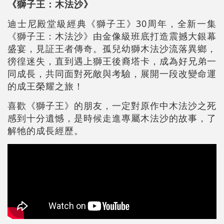
《獅子王：木法沙》
迪士尼殿堂級經典《獅子王》30周年，全新一集
《獅子王：木法沙》由金像級班底打造震撼大銀幕
盛宴，見証王者傳奇。孤兒幼獅木法沙流落異鄉，
徬徨迷失，直到遇上獅王後裔塔卡，成為好兄弟一
同成長，共同面對死敵與考驗，展開一段改變命運
的成王榮耀之旅！
喜歡《獅子王》的朋友，一定對原作中木法沙之死
感到十分遺憾，是時候走進專屬木法沙的故事，了
解牠的成長經歷。