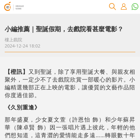
小編推薦｜聖誕假期，去戲院看甚麼電影？
樓上戲院
2024-12-24 18:02
【橙訊】
又到聖誕，除了享用聖誕大餐、與親友相
聚外，一定少不了去戲院欣賞一部暖心的影片。小
編精選幾部正在上映的電影，讓優質的文藝作品陪
你度過佳節。
《久別重逢》
那年盛夏，少女夏文萱（許恩怡 飾）和少年蘇昇
華（陳卓賢 飾）因一張唱片遇上彼此，年輕的他
們想知道，這青澀的愛情能走多遠……轉眼數十年