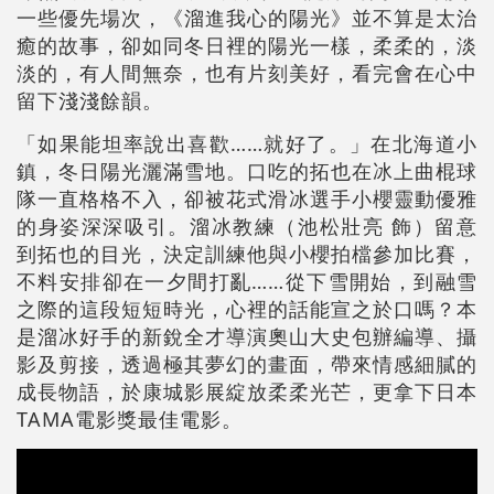
一些優先場次，《溜進我心的陽光》並不算是太治
癒的故事，卻如同冬日裡的陽光一樣，柔柔的，淡
淡的，有人間無奈，也有片刻美好，看完會在心中
留下淺淺餘韻。
「如果能坦率說出喜歡……就好了。」在北海道小
鎮，冬日陽光灑滿雪地。口吃的拓也在冰上曲棍球
隊一直格格不入，卻被花式滑冰選手小櫻靈動優雅
的身姿深深吸引。溜冰教練（池松壯亮 飾）留意
到拓也的目光，決定訓練他與小櫻拍檔參加比賽，
不料安排卻在一夕間打亂……從下雪開始，到融雪
之際的這段短短時光，心裡的話能宣之於口嗎？本
是溜冰好手的新銳全才導演奧山大史包辦編導、攝
影及剪接，透過極其夢幻的畫面，帶來情感細膩的
成長物語，於康城影展綻放柔柔光芒，更拿下日本
TAMA電影獎最佳電影。