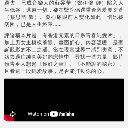
過去，已成音樂人的蘇昇華（鄭伊健 飾）陷入人
生低谷，逃避一切，卻在醫院偶遇重逢舊愛夏文萱
（蔡思韵 飾）。夏心痛眼前人變化如此，惜她被
病困，已是人生終章……
評論稱本片是「有香港元素的日系青春純愛片」，
加上男女主模樣養眼、畫面舒心、內容溫暖，是聖
誕觀影的不二之選。當在現實世界中感到失意，不
妨去過往純真美好的戀情中，尋找一些力量。影片
預告令人想起《你好之華》、《不能說的秘密》，
且看這一段純愛故事，是否能打動你的心。