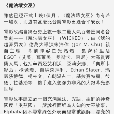
《魔法壞女巫》
雖然已經正式上映1個月，《魔法壞女巫》尚有若
干場次，而還有甚麼比音樂電影更適合平安夜！
電影改編自舞台史上數一數二最人氣百老匯同名音
樂劇——《魔法壞女巫》（WICKED），由《我的
超豪男友》億萬大導演朱浩偉（Jon M. Chu）親
自主理，幕前陣容星光熠熠，集齊荷里活
EGOT（艾美、葛萊美、奧斯卡、東尼）大滿貫獲
獎人馬，包括辛西婭艾利沃、亞莉安娜、「奧斯卡
影后」楊紫瓊、喬納森拜利、Ethan Slater、瑪
麗莎博德、楊柏文、布朗温占士、基拉賽特爾、彼
德丁拉基治等，㩦手進入想像力非凡的大銀幕光影
世界。
電影故事建立於一個充滿魔法、咒語、巫師的神奇
國度「奧茲國」，訴說裡面鮮為人知的女巫故事。
Elphaba因不尋常綠色外表而經常被誤解，漂亮的