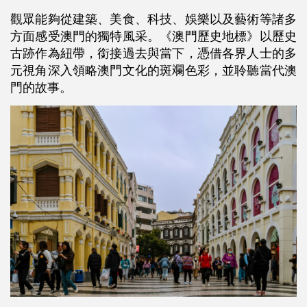
觀眾能夠從建築、美食、科技、娛樂以及藝術等諸多
方面感受澳門的獨特風采。《澳門歷史地標》以歷史
古跡作為紐帶，銜接過去與當下，憑借各界人士的多
元視角深入領略澳門文化的斑斕色彩，並聆聽當代澳
門的故事。