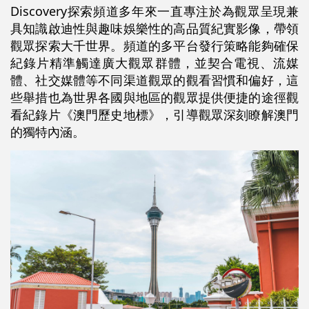
Discovery探索頻道多年來一直專注於為觀眾呈現兼
具知識啟迪性與趣味娛樂性的高品質紀實影像，帶領
觀眾探索大千世界。頻道的多平台發行策略能夠確保
紀錄片精準觸達廣大觀眾群體，並契合電視、流媒
體、社交媒體等不同渠道觀眾的觀看習慣和偏好，這
些舉措也為世界各國與地區的觀眾提供便捷的途徑觀
看紀錄片《澳門歷史地標》，引導觀眾深刻瞭解澳門
的獨特內涵。