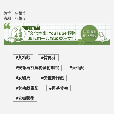
編輯 | 李相怡
責編 | 張艷玲
#黃梅戲
#韓再芬
#安徽再芬黃梅藝術劇院
#天仙配
#女駙馬
#安慶黃梅戲
#黃梅戲電影
#再芬黃梅
#安徽藝術