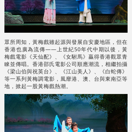
眾所周知，黃梅戲雖起源與發展自安慶地區，但在
香港也廣為流傳——上世紀50年代中期以後，黃
梅戲電影《天仙配》、《女駙馬》贏得香港觀眾青
睞並傳唱。香港邵氏電影公司順應潮流，相繼拍攝
《梁山伯與祝英台》、《江山美人》、《白蛇傳》
等一系列黃梅調電影，風靡港、澳、台與東南亞等
地，掀起一股黃梅戲熱潮。