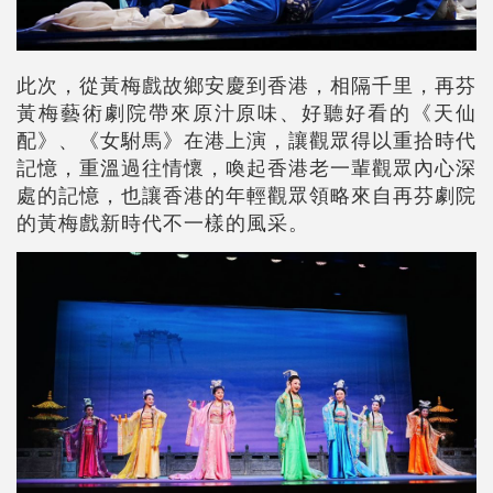
此次，從黃梅戲故鄉安慶到香港，相隔千里，再芬
黃梅藝術劇院帶來原汁原味、好聽好看的《天仙
配》、《女駙馬》在港上演，讓觀眾得以重拾時代
記憶，重溫過往情懷，喚起香港老一輩觀眾內心深
處的記憶，也讓香港的年輕觀眾領略來自再芬劇院
的黃梅戲新時代不一樣的風采。