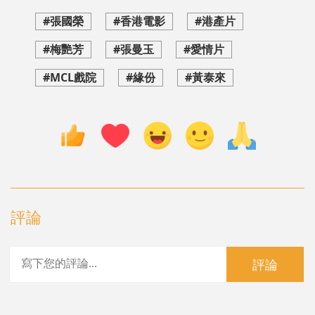
#張國榮
#香港電影
#港產片
#梅艷芳
#張曼玉
#愛情片
#MCL戲院
#緣份
#黃泰來
評論
評論