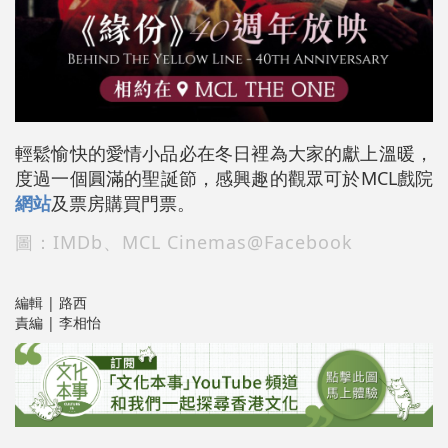
輕鬆愉快的愛情小品必在冬日裡為大家的獻上溫暖，
度過一個圓滿的聖誕節，感興趣的觀眾可於MCL戲院
網站
及票房購買門票。
圖：IMDb、MCL Cinemas@Facebook
編輯 | 路西
責編 | 李相怡