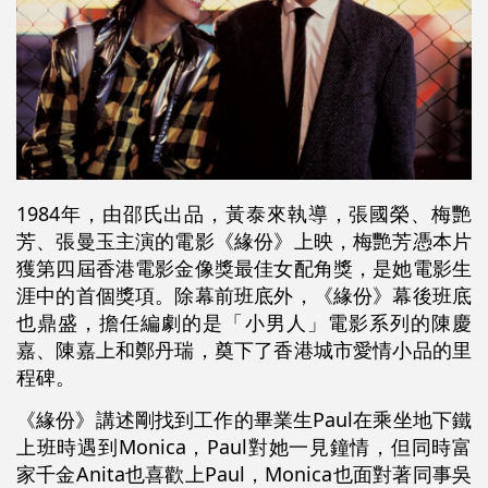
1984年，由邵氏出品，黃泰來執導，張國榮、梅艷
芳、張曼玉主演的電影《緣份》上映，梅艷芳憑本片
獲第四屆香港電影金像獎最佳女配角獎，是她電影生
涯中的首個獎項。除幕前班底外，《緣份》幕後班底
也鼎盛，擔任編劇的是「小男人」電影系列的陳慶
嘉、陳嘉上和鄭丹瑞，奠下了香港城市愛情小品的里
程碑。
《緣份》講述剛找到工作的畢業生Paul在乘坐地下鐵
上班時遇到Monica，Paul對她一見鐘情，但同時富
家千金Anita也喜歡上Paul，Monica也面對著同事吳