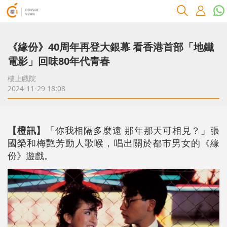
《緣份》40周年再登大銀幕 看香港首部「地鐵
電影」回味80年代青春
樓上戲院
2024-11-29 18:08
【橙訊】
「你我相隔多麼遠 那年那天可相見？」張
國榮和梅艷芳動人歌喉，唱出關於都市男女的《緣
份》遊戲。