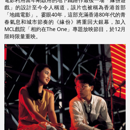
戲」的設計至今令人稱道，該片也被稱為香港首部
「地鐵電影」。霎眼40年，這部充滿香港80年代的青
春氣息和城市節奏的《緣份》將重回大銀幕，加入
MCL戲院「相約在The One」專題放映節目，於12月
限時限量重映。